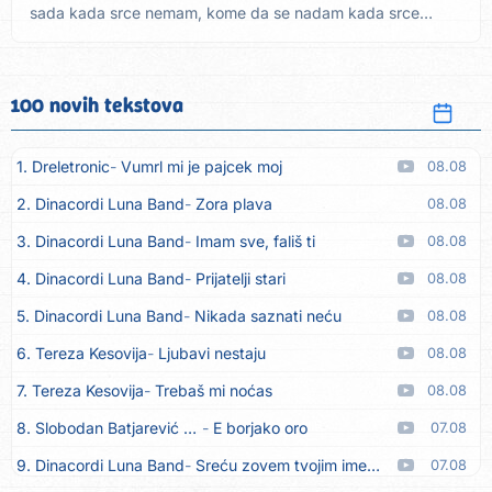
sada kada srce nemam, kome da se nadam kada srce
nemam,...
100 novih tekstova
1. Dreletronic
Vumrl mi je pajcek moj
08.08
2. Dinacordi Luna Band
Zora plava
08.08
3. Dinacordi Luna Band
Imam sve, fališ ti
08.08
4. Dinacordi Luna Band
Prijatelji stari
08.08
5. Dinacordi Luna Band
Nikada saznati neću
08.08
6. Tereza Kesovija
Ljubavi nestaju
08.08
7. Tereza Kesovija
Trebaš mi noćas
08.08
8. Slobodan Batjarević Čobe
E borjako oro
07.08
9. Dinacordi Luna Band
Sreću zovem tvojim imenom (feat. Kristina Smetko)
07.08