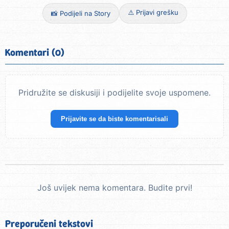
⚠️ Prijavi grešku
📸 Podijeli na Story
Komentari (0)
Pridružite se diskusiji i podijelite svoje uspomene.
Prijavite se da biste komentarisali
Još uvijek nema komentara. Budite prvi!
Preporučeni tekstovi