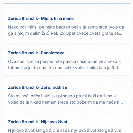
Zorica Brunclik
Misliš li na mene
Neko voli miris lipe neko bagren beli a ja samo srce tvoje da
ga s mojim delim (2x) Ref. 2x Opet cveće cveta grane se...
Zorica Brunclik
Punoletstvo
Ove noći sve se pesme tebi pevaju čaše pune vina neka s
tobom ispiju do dna, do dna svi te vole ali niko kao ja Ref.
2x...
Zorica Brunclik
Zoro, budi se
Što mi noći pričaš laži skupi snagu pa mi kaži da li me je
voleo da ja nikad nemam sreće što poželim da me neće ko
li...
Zorica Brunclik
Nije ovo život
Nije ovo život što ga živim sada nije ovo život što ga živim