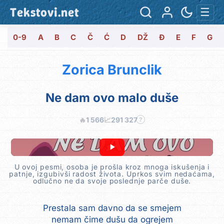
Tekstovi.net
☰
0-9
A
B
C
Č
Ć
D
DŽ
Đ
E
F
G
Zorica Brunclik
Ne dam ovo malo duše
🔥
1 566
📈
291 327
?
U ovoj pesmi, osoba je prošla kroz mnoga iskušenja i
patnje, izgubivši radost života. Uprkos svim nedaćama,
odlučno ne da svoje poslednje parče duše.
Prestala sam davno da se smejem
nemam čime dušu da ogrejem