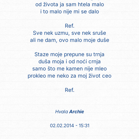
od života ja sam htela malo
i to malo nije mi se dalo
Ref.
Sve nek uzmu, sve nek sruše
ali ne dam, ovo malo moje duše
Staze moje prepune su trnja
duša moja i od noći crnja
samo što me kamen nije mleo
prokleo me neko za moj život ceo
Ref.
Hvala
Archie
02.02.2014 - 15:31