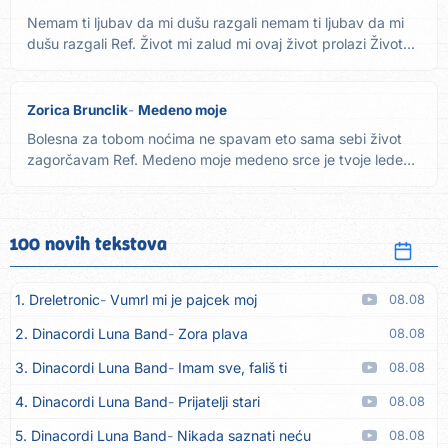
Nemam ti ljubav da mi dušu razgali nemam ti ljubav da mi
dušu razgali Ref. Život mi zalud mi ovaj život prolazi Život...
Zorica Brunclik
Medeno moje
Bolesna za tobom noćima ne spavam eto sama sebi život
zagorčavam Ref. Medeno moje medeno srce je tvoje ledeno
pa zar je...
100 novih tekstova
1. Dreletronic
Vumrl mi je pajcek moj
08.08
2. Dinacordi Luna Band
Zora plava
08.08
3. Dinacordi Luna Band
Imam sve, fališ ti
08.08
4. Dinacordi Luna Band
Prijatelji stari
08.08
5. Dinacordi Luna Band
Nikada saznati neću
08.08