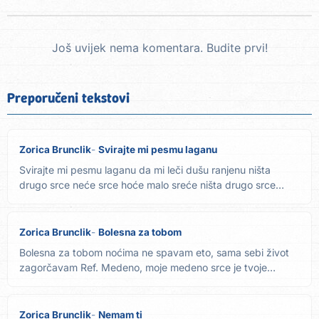
Još uvijek nema komentara. Budite prvi!
Preporučeni tekstovi
Zorica Brunclik
Svirajte mi pesmu laganu
Svirajte mi pesmu laganu da mi leči dušu ranjenu ništa
drugo srce neće srce hoće malo sreće ništa drugo srce
neće srce...
Zorica Brunclik
Bolesna za tobom
Bolesna za tobom noćima ne spavam eto, sama sebi život
zagorčavam Ref. Medeno, moje medeno srce je tvoje
ledeno pa zar...
Zorica Brunclik
Nemam ti