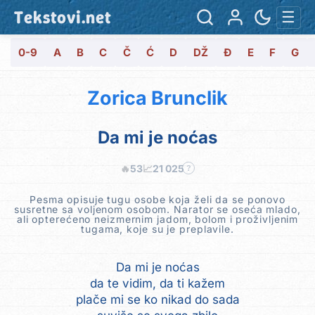
Tekstovi.net
☰
0-9
A
B
C
Č
Ć
D
DŽ
Đ
E
F
G
Zorica Brunclik
Da mi je noćas
🔥
53
📈
21 025
?
Pesma opisuje tugu osobe koja želi da se ponovo
susretne sa voljenom osobom. Narator se oseća mlado,
ali opterećeno neizmernim jadom, bolom i proživljenim
tugama, koje su je preplavile.
Da mi je noćas
da te vidim, da ti kažem
plače mi se ko nikad do sada