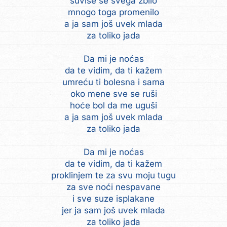
suviše se svega zbilo
mnogo toga promenilo
a ja sam još uvek mlada
za toliko jada
Da mi je noćas
da te vidim, da ti kažem
umreću ti bolesna i sama
oko mene sve se ruši
hoće bol da me uguši
a ja sam još uvek mlada
za toliko jada
Da mi je noćas
da te vidim, da ti kažem
proklinjem te za svu moju tugu
za sve noći nespavane
i sve suze isplakane
jer ja sam još uvek mlada
za toliko jada