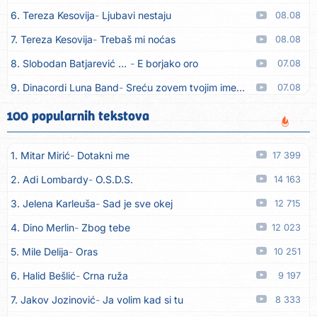
6. Tereza Kesovija
Ljubavi nestaju
08.08
7. Tereza Kesovija
Trebaš mi noćas
08.08
8. Slobodan Batjarević Čobe
E borjako oro
07.08
9. Dinacordi Luna Band
Sreću zovem tvojim imenom (feat. Kristina Smetko)
07.08
10. Dinacordi Luna Band
Tamburaši (feat. Kristina Smetko)
07.08
100 popularnih tekstova
11. Dinacordi Luna Band
Tvoja šutnja (feat. Kristina Smetko)
07.08
1. Mitar Mirić
Dotakni me
17 399
12. Tamara Brusić
Neću kuhat´, neću prat´
07.08
2. Adi Lombardy
O.S.D.S.
14 163
13. Grupa TNT Rijeka
Via Roma, nikad doma
07.08
3. Jelena Karleuša
Sad je sve okej
12 715
14. Zaim Imamović
Kada moja mladost prođe
07.08
4. Dino Merlin
Zbog tebe
12 023
15. Azra Husarkić
Do zadnje kapi
07.08
5. Mile Delija
Oras
10 251
16. Dinacordi Luna Band
Noći moje besane
07.08
6. Halid Bešlić
Crna ruža
9 197
17. Pet za 5
Pozdravi mi Stubicu
07.08
7. Jakov Jozinović
Ja volim kad si tu
8 333
18. Dinacordi Luna Band
Anđeo moj
07.08