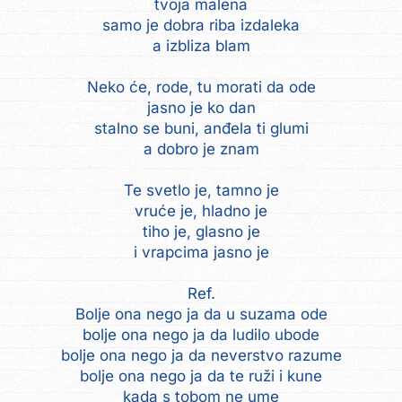
tvoja malena
samo je dobra riba izdaleka
a izbliza blam
Neko će, rode, tu morati da ode
jasno je ko dan
stalno se buni, anđela ti glumi
a dobro je znam
Te svetlo je, tamno je
vruće je, hladno je
tiho je, glasno je
i vrapcima jasno je
Ref.
Bolje ona nego ja da u suzama ode
bolje ona nego ja da ludilo ubode
bolje ona nego ja da neverstvo razume
bolje ona nego ja da te ruži i kune
kada s tobom ne ume