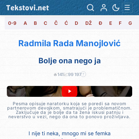
Tekstovi.net
☰
0-9
A
B
C
Č
Ć
D
DŽ
Đ
E
F
G
Radmila Rada Manojlović
Bolje ona nego ja
🔥
141
📈
99 197
?
Pesma opisuje naratorku koja se poredi sa novom
partnerovom devojkom, smatrajući je problematičnom.
Zaključuje da je bolje da ta žena iskusi patnju i
neverstvo u vezi, nego da ona to ponovo proživljava.
I nije ti neka, mnogo mi se femka