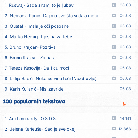
1. Ruswaj
Sada znam, to je ljubav
06.08
2. Nemanja Panić
Daj mu sve što si dala meni
06.08
3. Gustafi
Imala je oči pospane
06.08
4. Marko Nedug
Pjesma za tebe
06.08
5. Bruno Krajcar
Pozitiva
06.08
6. Bruno Krajcar
Za nas
06.08
7. Tereza Kesovija
Da li ću moći
06.08
8. Lidija Bačić
Neka se vino toči (Nazdravlje)
06.08
9. Karin Kuljanić
Nisi zavridel
06.08
10. Tamara Brusić
Nigdi ni lipo ko doma
06.08
100 popularnih tekstova
11. Tamara Brusić
Biž´mo ća
06.08
1. Adi Lombardy
O.S.D.S.
14 141
12. Rusko Richie
Bila si, bila
06.08
2. Jelena Karleuša
Sad je sve okej
12 363
13. Rusko Richie
Ti i ja
06.08