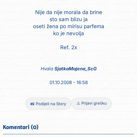
Nije da nije morala da brine
sto sam blizu ja
oseti žena po mirisu parfema
ko je nevolja
Ref. 2x
Hvala
SjatkaMajena_ScG
01.10.2008 - 16:58
⚠️ Prijavi grešku
📸 Podijeli na Story
Komentari (0)