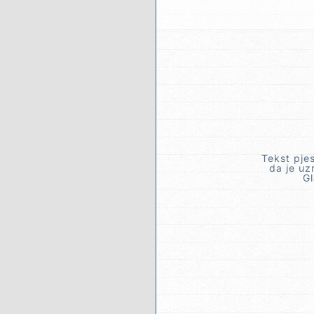
Tekst pje
da je uz
Gl