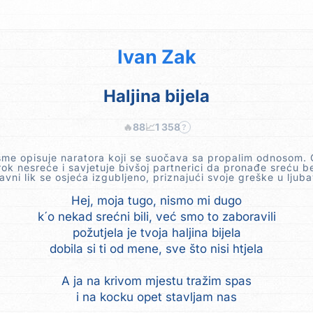
Ivan Zak
Haljina bijela
🔥
88
📈
1 358
?
sme opisuje naratora koji se suočava sa propalim odnosom.
rok nesreće i savjetuje bivšoj partnerici da pronađe sreću b
avni lik se osjeća izgubljeno, priznajući svoje greške u ljuba
Hej, moja tugo, nismo mi dugo
k´o nekad srećni bili, već smo to zaboravili
požutjela je tvoja haljina bijela
dobila si ti od mene, sve što nisi htjela
A ja na krivom mjestu tražim spas
i na kocku opet stavljam nas