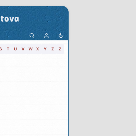
stova
Š
T
U
V
W
X
Y
Z
Ž