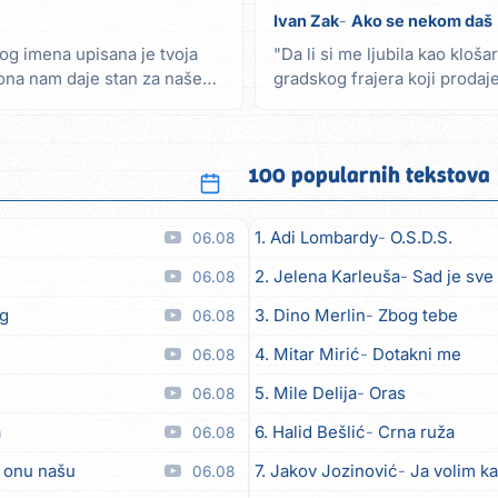
Ivan Zak
Ako se nekom daš
g imena upisana je tvoja
"Da li si me ljubila kao klošar
, ona nam daje stan za naše
gradskog frajera koji prodaj
ljubila...
100 popularnih tekstova
1. Adi Lombardy
O.S.D.S.
06.08
2. Jelena Karleuša
Sad je sve
06.08
eg
3. Dino Merlin
Zbog tebe
06.08
4. Mitar Mirić
Dotakni me
06.08
5. Mile Delija
Oras
06.08
a
6. Halid Bešlić
Crna ruža
06.08
u onu našu
7. Jakov Jozinović
Ja volim ka
06.08