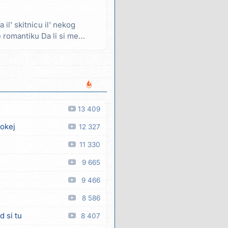
a il' skitnicu il' nekog
e romantiku Da li si me
13 409
 okej
12 327
11 330
9 665
9 466
8 586
d si tu
8 407