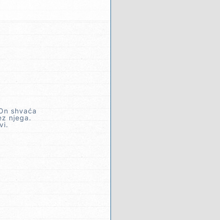
 On shvaća
ez njega.
vi.