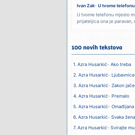
Ivan Zak
U tvome telefonu
U tvome telefonu mjesto mo
prijateljica ona je paravan
tajne susrete...
100 novih tekstova
1. Azra Husarkić
Ako treba
2. Azra Husarkić
Ljubavnice
3. Azra Husarkić
Zakon jač
4. Azra Husarkić
Premalo
5. Azra Husarkić
Omađijana
6. Azra Husarkić
Svaka žen
7. Azra Husarkić
Svirajte m