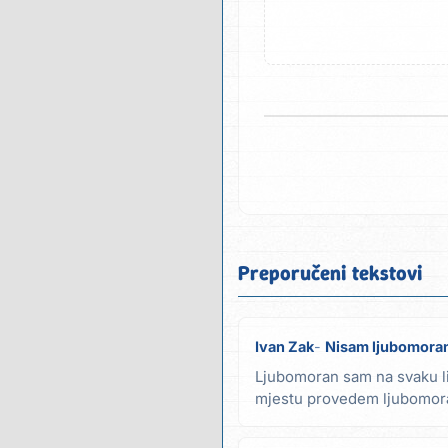
Preporučeni tekstovi
Ivan Zak
Nisam ljubomora
Ljubomoran sam na svaku li
mjestu provedem ljubomora
ako kući svaku...