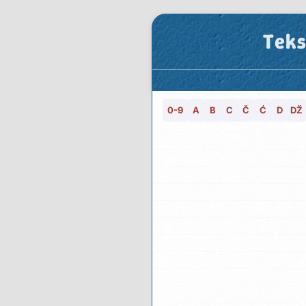
Teks
0-9
A
B
C
Č
Ć
D
DŽ