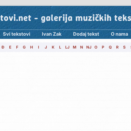
tovi.net - galerija muzičkih tek
Svi tekstovi
Ivan Zak
Dodaj tekst
O nama
Đ
E
F
G
H
I
J
K
L
LJ
M
N
NJ
O
P
Q
R
S