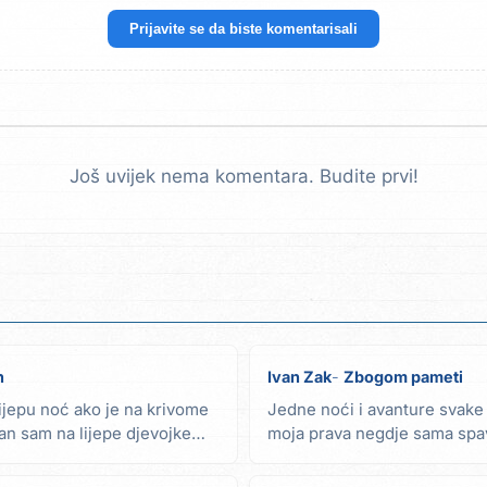
Prijavite se da biste komentarisali
Još uvijek nema komentara. Budite prvi!
n
Ivan Zak
Zbogom pameti
jepu noć ako je na krivome
Jedne noći i avanture svake
n sam na lijepe djevojke
moja prava negdje sama spa
noć kad mjesec...