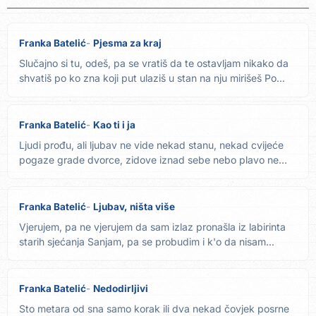
Franka Batelić
Pjesma za kraj
Slučajno si tu, odeš, pa se vratiš da te ostavljam nikako da
shvatiš po ko zna koji put ulaziš u stan na nju mirišeš Po...
Franka Batelić
Kao ti i ja
Ljudi prođu, ali ljubav ne vide nekad stanu, nekad cvijeće
pogaze grade dvorce, zidove iznad sebe nebo plavo ne
vide...
Franka Batelić
Ljubav, ništa više
Vjerujem, pa ne vjerujem da sam izlaz pronašla iz labirinta
starih sjećanja Sanjam, pa se probudim i k'o da nisam...
Franka Batelić
Nedodirljivi
Sto metara od sna samo korak ili dva nekad čovjek posrne