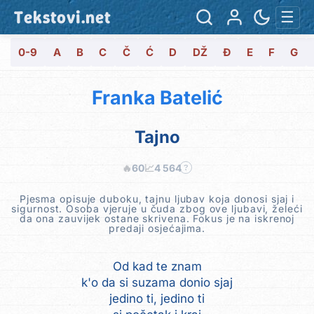
Tekstovi.net
☰
0-9
A
B
C
Č
Ć
D
DŽ
Đ
E
F
G
Franka Batelić
Tajno
🔥
60
📈
4 564
?
Pjesma opisuje duboku, tajnu ljubav koja donosi sjaj i
sigurnost. Osoba vjeruje u čuda zbog ove ljubavi, želeći
da ona zauvijek ostane skrivena. Fokus je na iskrenoj
predaji osjećajima.
Od kad te znam
k'o da si suzama donio sjaj
jedino ti, jedino ti