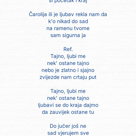
si početak i kraj
Čarolija ili je ljubav rekla nam da
k'o nikad do sad
na ramenu tvome
sam sigurna ja
Ref.
Tajno, ljubi me
nek' ostane tajno
nebo je zlatno i sjajno
zvijezde nam crtaju put
Tajno, ljubi me
nek' ostane tajno
ljubavi se do kraja dajmo
da zauvijek ostane tu
Do jučer još ne
sad vjerujem sve