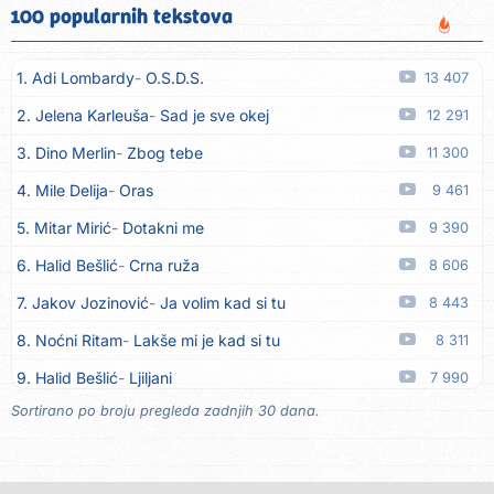
10. Aleksandra Đuranović
Kao zver
05.08
100 popularnih tekstova
11. Meliha Imširović
Čujem mili
05.08
1. Adi Lombardy
O.S.D.S.
13 407
12. Tereza Kesovija
Prvi cvijet
05.08
2. Jelena Karleuša
Sad je sve okej
12 291
13. Kopito
Ka´ list ol kaduje (Poput lista od kadulje)
05.08
3. Dino Merlin
Zbog tebe
11 300
14. Alen Polić
Rožica črljena
05.08
4. Mile Delija
Oras
9 461
15. Oliver Dragojević
Marjane, naš Marjane
05.08
5. Mitar Mirić
Dotakni me
9 390
16. Klapa Kaše Dubrovnik
Nisam srce našao na cesti
05.08
6. Halid Bešlić
Crna ruža
8 606
17. Grupa Makedonija
Ima edna moma
05.08
7. Jakov Jozinović
Ja volim kad si tu
8 443
18. Ljupka Dimitrovska
Javi se telefonom
05.08
8. Noćni Ritam
Lakše mi je kad si tu
8 311
19. Grupa 777
Kada zazvoni moj telefon
05.08
9. Halid Bešlić
Ljiljani
7 990
20. Grupa 777
Posljednja noć
05.08
Sortirano po broju pregleda zadnjih 30 dana.
10. Aleksandra Prijović
Kababa
7 904
21. Ljupka Dimitrovska
Voliš... ne voliš
05.08
11. Faraon
Hello Kitty
7 346
22. Ljupka Dimitrovska
Nasmiješi se
05.08
12. Aleksandra Prijović
Macho man
7 323