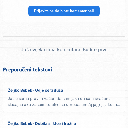
Prijavite se da biste komentarisali
Još uvijek nema komentara. Budite prvi!
Preporučeni tekstovi
Željko Bebek
Gdje će ti duša
Ja se samo pravim važan da sam jak i da sam snažan a
slučajno ako zaspim totalno se upropastim Aj jaj joj, jako mi
je...
Željko Bebek
Dobila si što si tražila