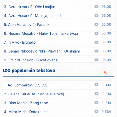
3. Azra Husarkić
Oče i majko
06.08
4. Azra Husarkić
Malo ja, malo ti
06.08
5. Alen Hasanović
Fanatik
05.08
6. Husnija Mešaljić - Hule
To je majka tvoja
05.08
7. In Vivo
Brunello
05.08
8. Senad Nikočević Niki
Plavljani i Gusinjani
05.08
9. Emir Brunčević
Buket cveća
05.08
10. Emir Brunčević
Ali, Ali
05.08
100 popularnih tekstova
11. Darko Lazić
Pismo 2
05.08
1. Adi Lombardy
O.S.D.S.
13 410
12. Darko Lazić
Problem u najavi
05.08
2. Jelena Karleuša
Sad je sve okej
12 314
13. Aleksandra Đuranović
Kao zver
05.08
3. Dino Merlin
Zbog tebe
11 319
14. Meliha Imširović
Čujem mili
05.08
4. Mitar Mirić
Dotakni me
9 564
15. Tereza Kesovija
Prvi cvijet
05.08