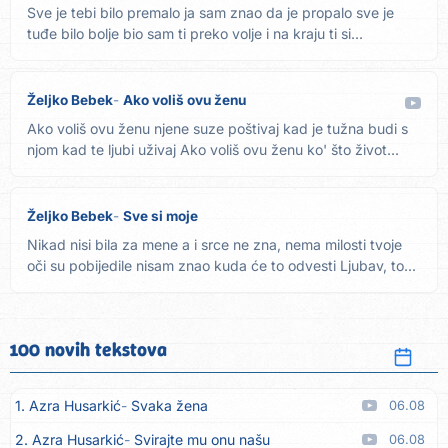
Sve je tebi bilo premalo ja sam znao da je propalo sve je
tuđe bilo bolje bio sam ti preko volje i na kraju ti si...
Željko Bebek
Ako voliš ovu ženu
Ako voliš ovu ženu njene suze poštivaj kad je tužna budi s
njom kad te ljubi uživaj Ako voliš ovu ženu ko' što život...
Željko Bebek
Sve si moje
Nikad nisi bila za mene a i srce ne zna, nema milosti tvoje
oči su pobijedile nisam znao kuda će to odvesti Ljubav, to...
100 novih tekstova
1. Azra Husarkić
Svaka žena
06.08
2. Azra Husarkić
Svirajte mu onu našu
06.08