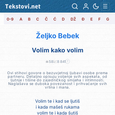
Tekstovi.net
☰
0-9
A
B
C
Č
Ć
D
DŽ
Đ
E
F
G
Željko Bebek
Volim kako volim
🔥
58
📈
8 841
?
Ovi stihovi govore o bezuvjetnoj ljubavi osobe prema
partneru. Detaljno opisuju voljenje svih aspekata, od
ljutnje i tišine do zajedničkog smijeha i intimnosti.
Naglašava se duboka povezanost i prihvaćanje svih
vrlina i mana.
Volim te i kad se ljutiš
i kada mašeš rukama
volim te i kada šutiš