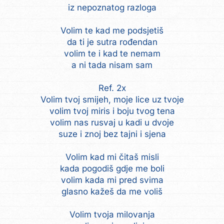
iz nepoznatog razloga
Volim te kad me podsjetiš
da ti je sutra rođendan
volim te i kad te nemam
a ni tada nisam sam
Ref. 2x
Volim tvoj smijeh, moje lice uz tvoje
volim tvoj miris i boju tvog tena
volim nas rusvaj u kadi u dvoje
suze i znoj bez tajni i sjena
Volim kad mi čitaš misli
kada pogodiš gdje me boli
volim kada mi pred svima
glasno kažeš da me voliš
Volim tvoja milovanja