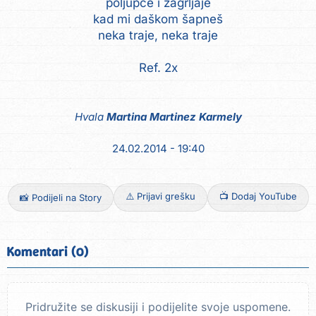
poljupce i zagrljaje
kad mi daškom šapneš
neka traje, neka traje
Ref. 2x
Hvala
Martina Martinez Karmely
24.02.2014 - 19:40
⚠️ Prijavi grešku
📺 Dodaj YouTube
📸 Podijeli na Story
Komentari (0)
Pridružite se diskusiji i podijelite svoje uspomene.