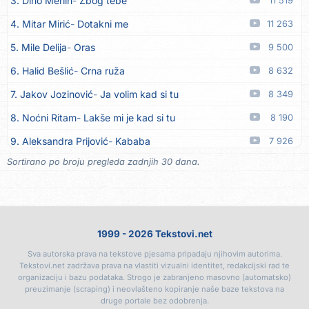
3. Dino Merlin
Zbog tebe
11 519
14. Tamara Brusić
Biž´mo ća
06.08
4. Mitar Mirić
Dotakni me
11 263
15. Rusko Richie
Bila si, bila
06.08
5. Mile Delija
Oras
9 500
16. Rusko Richie
Ti i ja
06.08
6. Halid Bešlić
Crna ruža
8 632
17. Azra Husarkić
Ako treba
06.08
7. Jakov Jozinović
Ja volim kad si tu
8 349
18. Azra Husarkić
Ljubavnice
06.08
8. Noćni Ritam
Lakše mi je kad si tu
8 190
19. Azra Husarkić
Zakon jačeg
06.08
9. Aleksandra Prijović
Kababa
7 926
20. Azra Husarkić
Premalo
06.08
Sortirano po broju pregleda zadnjih 30 dana.
10. Halid Bešlić
Ljiljani
7 874
21. Azra Husarkić
Omađijana
06.08
11. Aleksandra Prijović
Macho man
7 345
22. Azra Husarkić
Svaka žena
06.08
12. Faraon
Hello Kitty
7 314
23. Azra Husarkić
Svirajte mu onu našu
06.08
1999 - 2026 Tekstovi.net
13. Noćni Ritam
Rekla si mi
6 993
24. Azra Husarkić
Oče i majko
06.08
Sva autorska prava na tekstove pjesama pripadaju njihovim autorima.
14. Karlo!
Mon amour
6 406
25. Azra Husarkić
Malo ja, malo ti
06.08
Tekstovi.net zadržava prava na vlastiti vizualni identitet, redakcijski rad te
organizaciju i bazu podataka. Strogo je zabranjeno masovno (automatsko)
15. Vesna Zmijanac
Ovo u grudima
6 361
26. Alen Hasanović
Fanatik
05.08
preuzimanje (scraping) i neovlašteno kopiranje naše baze tekstova na
druge portale bez odobrenja.
16. Džej Ramadanovski
Ova mačka do mene
5 959