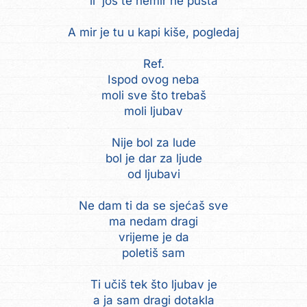
il' još te nemir ne pušta
A mir je tu u kapi kiše, pogledaj
Ref.
Ispod ovog neba
moli sve što trebaš
moli ljubav
Nije bol za lude
bol je dar za ljude
od ljubavi
Ne dam ti da se sjećaš sve
ma nedam dragi
vrijeme je da
poletiš sam
Ti učiš tek što ljubav je
a ja sam dragi dotakla