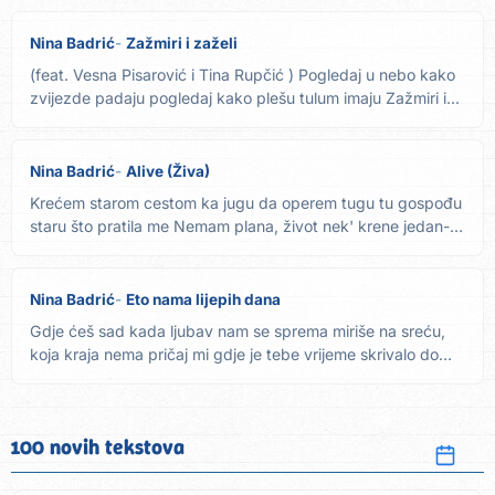
Nina Badrić
Zažmiri i zaželi
(feat. Vesna Pisarović i Tina Rupčić ) Pogledaj u nebo kako
zvijezde padaju pogledaj kako plešu tulum imaju Zažmiri i...
Nina Badrić
Alive (Živa)
Krećem starom cestom ka jugu da operem tugu tu gospođu
staru što pratila me Nemam plana, život nek' krene jedan-
nula za...
Nina Badrić
Eto nama lijepih dana
Gdje ćeš sad kada ljubav nam se sprema miriše na sreću,
koja kraja nema pričaj mi gdje je tebe vrijeme skrivalo do
sad...
100 novih tekstova