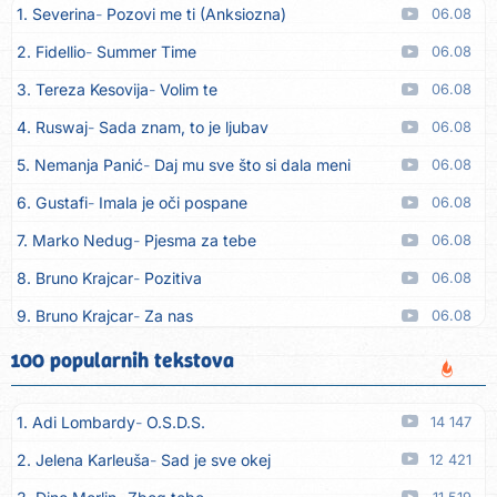
1. Severina
Pozovi me ti (Anksiozna)
06.08
2. Fidellio
Summer Time
06.08
3. Tereza Kesovija
Volim te
06.08
4. Ruswaj
Sada znam, to je ljubav
06.08
5. Nemanja Panić
Daj mu sve što si dala meni
06.08
6. Gustafi
Imala je oči pospane
06.08
7. Marko Nedug
Pjesma za tebe
06.08
8. Bruno Krajcar
Pozitiva
06.08
9. Bruno Krajcar
Za nas
06.08
10. Tereza Kesovija
Da li ću moći
06.08
100 popularnih tekstova
11. Lidija Bačić
Neka se vino toči (Nazdravlje)
06.08
1. Adi Lombardy
O.S.D.S.
14 147
12. Karin Kuljanić
Nisi zavridel
06.08
2. Jelena Karleuša
Sad je sve okej
12 421
13. Tamara Brusić
Nigdi ni lipo ko doma
06.08