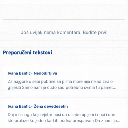
Još uvijek nema komentara. Budite prvi!
Preporučeni tekstovi
Ivana Banfić
Nedodirljiva
Za najgore u sebi pobrine se plima more nije nikad znalo
griješiti Samo nam je čudo sad potrebno svima tu pamet
ništa...
Ivana Banfić
Žena devedesetih
Daj mi snagu koju vjetar nosi da u sebe upijem i noći i dan
što prolaze ko jedno kad ih budna prespavam Da znam, ja
sam...