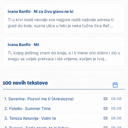
Ivana Banfić
Ni za živu glavu ne bi
Ti u krvi nosiš nevolje sve najgore radiš najbolje adresa ti
grad do bola, suzna ulica u tebi je neka tužna žica Ref....
Ivana Banfić
Nit
Ti, kojeg jedinog znam do kraja, a i ti mene ono dobro i zlo u
snagu se uvijek pretvara i ide vrijeme, korijen je tvoj...
100 novih tekstova
1. Severina
Pozovi me ti (Anksiozna)
06.08
2. Fidellio
Summer Time
06.08
3. Tereza Kesovija
Volim te
06.08
4. Ruswaj
Sada znam, to je ljubav
06.08