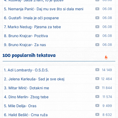
5. Nemanja Panić
Daj mu sve što si dala meni
06.08
6. Gustafi
Imala je oči pospane
06.08
7. Marko Nedug
Pjesma za tebe
06.08
8. Bruno Krajcar
Pozitiva
06.08
9. Bruno Krajcar
Za nas
06.08
10. Tereza Kesovija
Da li ću moći
06.08
100 popularnih tekstova
11. Lidija Bačić
Neka se vino toči (Nazdravlje)
06.08
1. Adi Lombardy
O.S.D.S.
14 149
12. Karin Kuljanić
Nisi zavridel
06.08
2. Jelena Karleuša
Sad je sve okej
12 464
13. Tamara Brusić
Nigdi ni lipo ko doma
06.08
3. Mitar Mirić
Dotakni me
11 844
14. Tamara Brusić
Biž´mo ća
06.08
4. Dino Merlin
Zbog tebe
11 574
15. Rusko Richie
Bila si, bila
06.08
5. Mile Delija
Oras
9 499
16. Rusko Richie
Ti i ja
06.08
6. Halid Bešlić
Crna ruža
8 632
17. Azra Husarkić
Ako treba
06.08