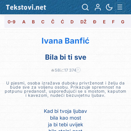
Tekstovi.net
☰
0-9
A
B
C
Č
Ć
D
DŽ
Đ
E
F
G
Ivana Banfić
Bila bi ti sve
🔥
58
📈
17 374
?
U pjesmi, osoba izražava duboku privrženost i želju da
bude sve za voljenu osobu. Prikazuje spremnost na
potpunu predanost, uspoređujući se s mostom, kaputom
i kavezom, nudeći bezuvjetnu ljubav.
Kad bi tvoja ljubav
bila kao most
ja bi tebi uvijek