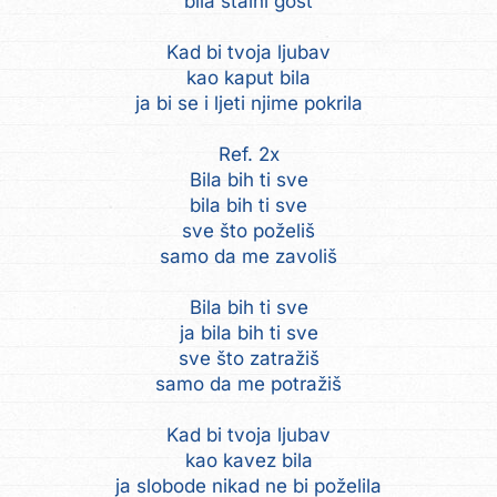
bila stalni gost
Kad bi tvoja ljubav
kao kaput bila
ja bi se i ljeti njime pokrila
Ref. 2x
Bila bih ti sve
bila bih ti sve
sve što poželiš
samo da me zavoliš
Bila bih ti sve
ja bila bih ti sve
sve što zatražiš
samo da me potražiš
Kad bi tvoja ljubav
kao kavez bila
ja slobode nikad ne bi poželila