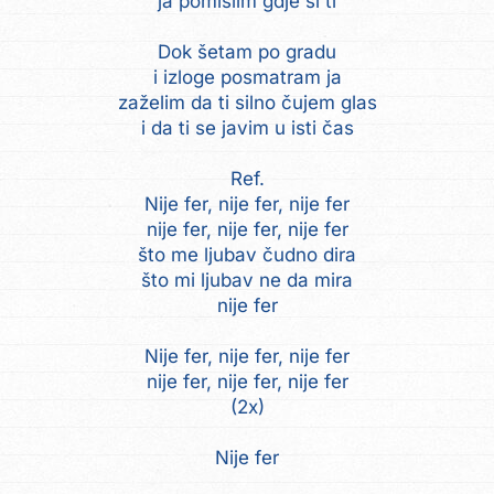
ja pomislim gdje si ti
Dok šetam po gradu
i izloge posmatram ja
zaželim da ti silno čujem glas
i da ti se javim u isti čas
Ref.
Nije fer, nije fer, nije fer
nije fer, nije fer, nije fer
što me ljubav čudno dira
što mi ljubav ne da mira
nije fer
Nije fer, nije fer, nije fer
nije fer, nije fer, nije fer
(2x)
Nije fer