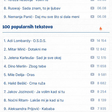
8. Ruswaj
Sada znam, to je ljubav
06.08
9. Nemanja Panić
Daj mu sve što si dala meni
06.08
10. Gustafi
Imala je oči pospane
06.08
100 popularnih tekstova
11. Marko Nedug
Pjesma za tebe
06.08
1. Adi Lombardy
O.S.D.S.
14 154
12. Bruno Krajcar
Pozitiva
06.08
2. Mitar Mirić
Dotakni me
12 842
13. Bruno Krajcar
Za nas
06.08
3. Jelena Karleuša
Sad je sve okej
12 515
14. Tereza Kesovija
Da li ću moći
06.08
4. Dino Merlin
Zbog tebe
11 658
15. Lidija Bačić
Neka se vino toči (Nazdravlje)
06.08
5. Mile Delija
Oras
9 581
16. Karin Kuljanić
Nisi zavridel
06.08
6. Halid Bešlić
Crna ruža
8 682
17. Tamara Brusić
Nigdi ni lipo ko doma
06.08
7. Jakov Jozinović
Ja volim kad si tu
8 254
18. Tamara Brusić
Biž´mo ća
06.08
8. Noćni Ritam
Lakše mi je kad si tu
8 139
19. Rusko Richie
Bila si, bila
06.08
9. Aleksandra Prijović
Kababa
7 935
20. Rusko Richie
Ti i ja
06.08