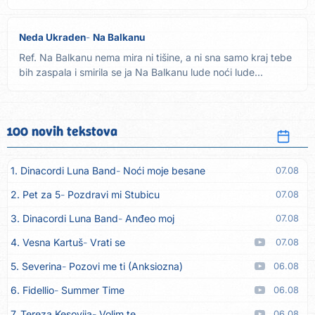
Neda Ukraden
Na Balkanu
Ref. Na Balkanu nema mira ni tišine, a ni sna samo kraj tebe
bih zaspala i smirila se ja Na Balkanu lude noći lude...
100 novih tekstova
1. Dinacordi Luna Band
Noći moje besane
07.08
2. Pet za 5
Pozdravi mi Stubicu
07.08
3. Dinacordi Luna Band
Anđeo moj
07.08
4. Vesna Kartuš
Vrati se
07.08
5. Severina
Pozovi me ti (Anksiozna)
06.08
6. Fidellio
Summer Time
06.08
7. Tereza Kesovija
Volim te
06.08