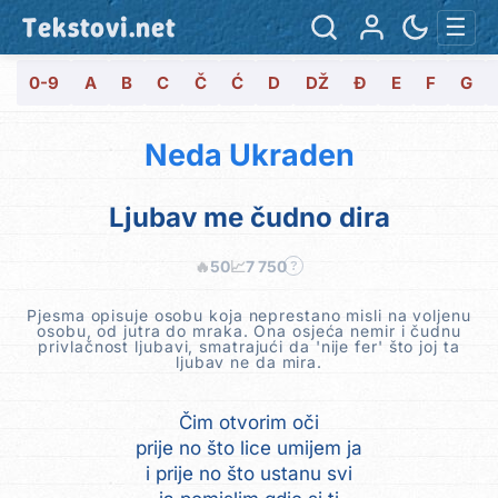
Tekstovi.net
☰
0-9
A
B
C
Č
Ć
D
DŽ
Đ
E
F
G
Neda Ukraden
Ljubav me čudno dira
🔥
50
📈
7 750
?
Pjesma opisuje osobu koja neprestano misli na voljenu
osobu, od jutra do mraka. Ona osjeća nemir i čudnu
privlačnost ljubavi, smatrajući da 'nije fer' što joj ta
ljubav ne da mira.
Čim otvorim oči
prije no što lice umijem ja
i prije no što ustanu svi