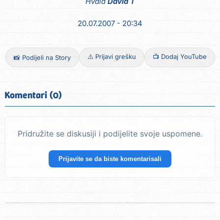
Hvala
David T
20.07.2007 - 20:34
⚠️ Prijavi grešku
📺 Dodaj YouTube
📸 Podijeli na Story
Komentari (0)
Pridružite se diskusiji i podijelite svoje uspomene.
Prijavite se da biste komentarisali