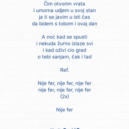
Čim otvorim vrata
i umorna udjem u svoj stan
ja ti se javim u isti čas
da bidem s tobom i ovaj dan
A noć kad se spusti
i nekuda žurno izlaze svi
i kad oživi cio grad
o tebi sanjam, čak i tad
Ref.
Nije fer, nije fer, nije fer
nije fer, nije fer, nije fer
(2x)
Nije fer