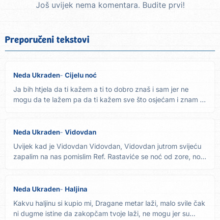
Još uvijek nema komentara. Budite prvi!
Preporučeni tekstovi
Neda Ukraden
Cijelu noć
Ja bih htjela da ti kažem a ti to dobro znaš i sam jer ne
mogu da te lažem pa da ti kažem sve što osjećam i znam A
ti...
Neda Ukraden
Vidovdan
Uvijek kad je Vidovdan Vidovdan, Vidovdan jutrom svijeću
zapalim na nas pomislim Ref. Rastaviće se noć od zore, noć
od...
Neda Ukraden
Haljina
Kakvu haljinu si kupio mi, Dragane metar laži, malo svile čak
ni dugme istine da zakopčam tvoje laži, ne mogu jer su...