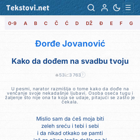
Tekstovi.net
☰
0-9
A
B
C
Č
Ć
D
DŽ
Đ
E
F
G
Đorđe Jovanović
Kako da dođem na svadbu tvoju
🔥
53
📈
3 763
?
U pesmi, narator razmišlja o tome kako da dođe na
venčanje svoje nekadašnje ljubavi. Osoba oseća tugu i
žaljenje što nije ona ta koja se udaje, pitajući se zašto je
čekala.
Mislio sam da ćeš moja biti
zeleh sreću i tebi i sebi
i da nikad otkako se pamti