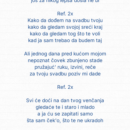
još za nikog lepša došla ne bi
Ref. 2x
Kako da dođem na svadbu tvoju
kako da gledam svojoj sreći kraj
kako da gledam tog što te voli
kad ja sam trebao da budem taj
Ali jednog dana pred kućom mojom
nepoznat čovek zbunjeno stade
pružajuć' ruku, izvini, reče
za tvoju svadbu poziv mi dade
Ref. 2x
Svi će doći na dan tvog venčanja
gledaće te i staro i mlado
a ja ću se zapitati samo
šta sam ček'o, što te ne ukradoh