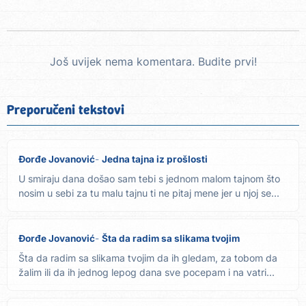
Još uvijek nema komentara. Budite prvi!
Preporučeni tekstovi
Đorđe Jovanović
Jedna tajna iz prošlosti
U smiraju dana došao sam tebi s jednom malom tajnom što
nosim u sebi za tu malu tajnu ti ne pitaj mene jer u njoj se...
Đorđe Jovanović
Šta da radim sa slikama tvojim
Šta da radim sa slikama tvojim da ih gledam, za tobom da
žalim ili da ih jednog lepog dana sve pocepam i na vatri...