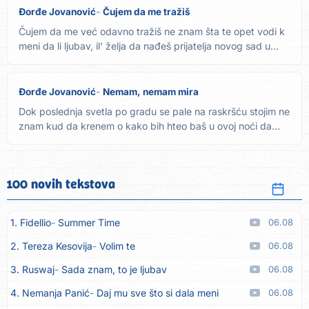
Đorđe Jovanović
Čujem da me tražiš
Čujem da me već odavno tražiš ne znam šta te opet vodi k
meni da li ljubav, il' želja da nađeš prijatelja novog sad u...
Đorđe Jovanović
Nemam, nemam mira
Dok poslednja svetla po gradu se pale na raskršću stojim ne
znam kud da krenem o kako bih hteo baš u ovoj noći da
se...
100 novih tekstova
1. Fidellio
Summer Time
06.08
2. Tereza Kesovija
Volim te
06.08
3. Ruswaj
Sada znam, to je ljubav
06.08
4. Nemanja Panić
Daj mu sve što si dala meni
06.08