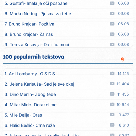
5. Gustafi
Imala je oči pospane
06.08
6. Marko Nedug
Pjesma za tebe
06.08
7. Bruno Krajcar
Pozitiva
06.08
8. Bruno Krajcar
Za nas
06.08
9. Tereza Kesovija
Da li ću moći
06.08
10. Lidija Bačić
Neka se vino toči (Nazdravlje)
06.08
100 popularnih tekstova
11. Karin Kuljanić
Nisi zavridel
06.08
1. Adi Lombardy
O.S.D.S.
14 145
12. Tamara Brusić
Nigdi ni lipo ko doma
06.08
2. Jelena Karleuša
Sad je sve okej
12 404
13. Tamara Brusić
Biž´mo ća
06.08
3. Dino Merlin
Zbog tebe
11 455
14. Rusko Richie
Bila si, bila
06.08
4. Mitar Mirić
Dotakni me
10 944
15. Rusko Richie
Ti i ja
06.08
5. Mile Delija
Oras
9 477
16. Azra Husarkić
Ako treba
06.08
6. Halid Bešlić
Crna ruža
8 610
17. Azra Husarkić
Ljubavnice
06.08
7. Jakov Jozinović
Ja volim kad si tu
8 367