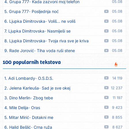
4. Grupa 777
Kada zazvoni moj telefon
05.08
5. Grupa 777
Posljednja noć
05.08
6. Ljupka Dimitrovska
Voliš... ne voliš
05.08
7. Ljupka Dimitrovska
Nasmiješi se
05.08
8. Ljupka Dimitrovska
Tvoja riva sve je kriva
05.08
9. Rade Jorović
Tiha voda ruši stene
05.08
10. Boris Novković
Sve je manje prijatelja
05.08
100 popularnih tekstova
11. Tereza Kesovija
Švora
05.08
1. Adi Lombardy
O.S.D.S.
14 119
12. Tereza Kesovija
Reci mi, idi
05.08
2. Jelena Karleuša
Sad je sve okej
12 237
13. Lile
Da me majka opet rodi
05.08
3. Dino Merlin
Zbog tebe
11 197
14. Monika Ivkić
Beograd i Novi Sad
05.08
4. Mile Delija
Oras
9 423
15. Darko Lazić
Sve je to za ljude
05.08
5. Mitar Mirić
Dotakni me
8 855
16. Elma Sinanović
Cicija
05.08
6. Halid Bešlić
Crna ruža
8 627
17. Elma Sinanović
Idiote
05.08