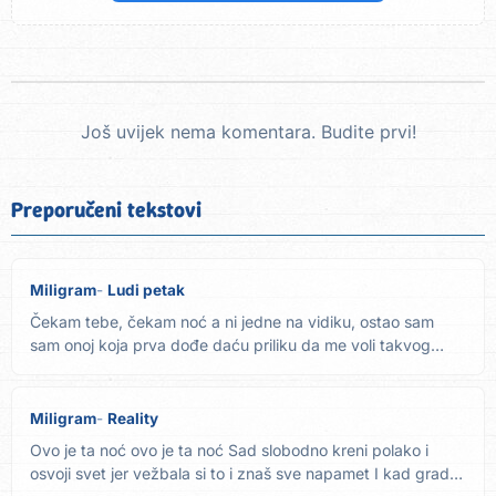
Još uvijek nema komentara. Budite prvi!
Preporučeni tekstovi
Miligram
Ludi petak
Čekam tebe, čekam noć a ni jedne na vidiku, ostao sam
sam onoj koja prva dođe daću priliku da me voli takvog
kakav sam...
Miligram
Reality
Ovo je ta noć ovo je ta noć Sad slobodno kreni polako i
osvoji svet jer vežbala si to i znaš sve napamet I kad grad