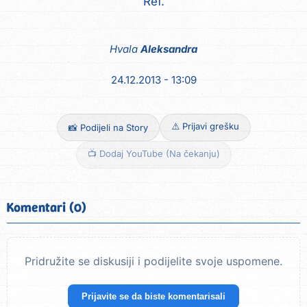
Ref.
Hvala
Aleksandra
24.12.2013 - 13:09
⚠️ Prijavi grešku
📸 Podijeli na Story
📺 Dodaj YouTube (Na čekanju)
Komentari (0)
Pridružite se diskusiji i podijelite svoje uspomene.
Prijavite se da biste komentarisali