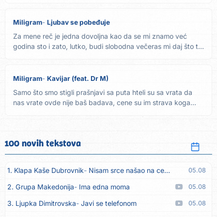
ti...
Miligram
Ljubav se pobeđuje
Za mene reč je jedna dovoljna kao da se mi znamo već
godina sto i zato, lutko, budi slobodna večeras mi daj što ti
je...
Miligram
Kavijar (feat. Dr M)
Samo što smo stigli prašnjavi sa puta hteli su sa vrata da
nas vrate ovde nije baš badava, cene su im strava koga...
100 novih tekstova
1. Klapa Kaše Dubrovnik
Nisam srce našao na cesti
05.08
2. Grupa Makedonija
Ima edna moma
05.08
3. Ljupka Dimitrovska
Javi se telefonom
05.08