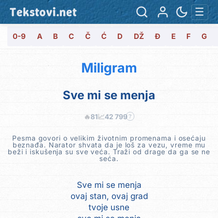
Tekstovi.net
☰
0-9
A
B
C
Č
Ć
D
DŽ
Đ
E
F
G
Miligram
Sve mi se menja
🔥
81
📈
42 799
?
Pesma govori o velikim životnim promenama i osećaju
beznađa. Narator shvata da je loš za vezu, vreme mu
beži i iskušenja su sve veća. Traži od drage da ga se ne
seća.
Sve mi se menja
ovaj stan, ovaj grad
tvoje usne