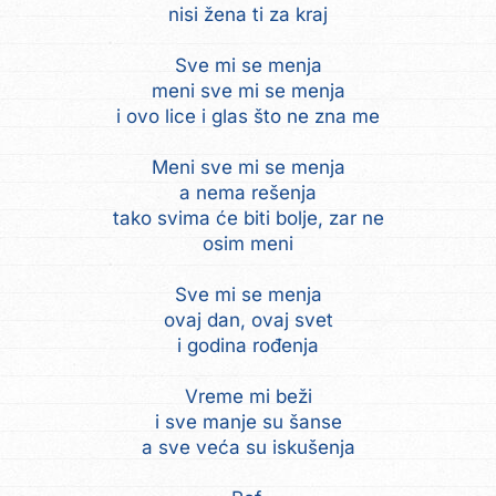
nisi žena ti za kraj
Sve mi se menja
meni sve mi se menja
i ovo lice i glas što ne zna me
Meni sve mi se menja
a nema rešenja
tako svima će biti bolje, zar ne
osim meni
Sve mi se menja
ovaj dan, ovaj svet
i godina rođenja
Vreme mi beži
i sve manje su šanse
a sve veća su iskušenja