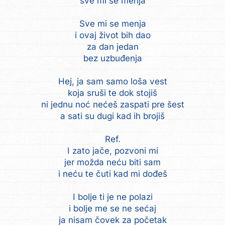
sve mi se menja
Sve mi se menja
i ovaj život bih dao
za dan jedan
bez uzbuđenja
Hej, ja sam samo loša vest
koja sruši te dok stojiš
ni jednu noć nećeš zaspati pre šest
a sati su dugi kad ih brojiš
Ref.
I zato jače, pozvoni mi
jer možda neću biti sam
i neću te čuti kad mi dođeš
I bolje ti je ne polazi
i bolje me se ne sećaj
ja nisam čovek za početak