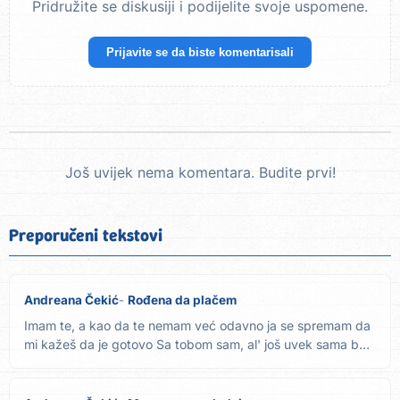
Pridružite se diskusiji i podijelite svoje uspomene.
Prijavite se da biste komentarisali
Još uvijek nema komentara. Budite prvi!
Preporučeni tekstovi
Andreana Čekić
Rođena da plačem
Imam te, a kao da te nemam već odavno ja se spremam da
mi kažeš da je gotovo Sa tobom sam, al' još uvek sama baš
me...