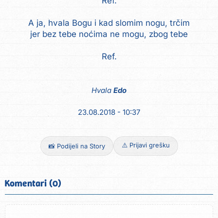
Ref.
A ja, hvala Bogu i kad slomim nogu, trčim
jer bez tebe noćima ne mogu, zbog tebe
Ref.
Hvala
Edo
23.08.2018 - 10:37
⚠️ Prijavi grešku
📸 Podijeli na Story
Komentari (0)