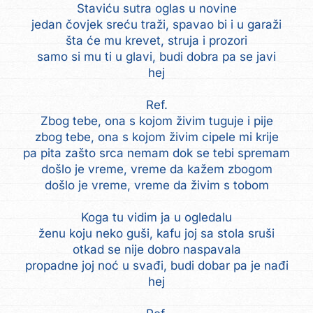
Staviću sutra oglas u novine
jedan čovjek sreću traži, spavao bi i u garaži
šta će mu krevet, struja i prozori
samo si mu ti u glavi, budi dobra pa se javi
hej
Ref.
Zbog tebe, ona s kojom živim tuguje i pije
zbog tebe, ona s kojom živim cipele mi krije
pa pita zašto srca nemam dok se tebi spremam
došlo je vreme, vreme da kažem zbogom
došlo je vreme, vreme da živim s tobom
Koga tu vidim ja u ogledalu
ženu koju neko guši, kafu joj sa stola sruši
otkad se nije dobro naspavala
propadne joj noć u svađi, budi dobar pa je nađi
hej