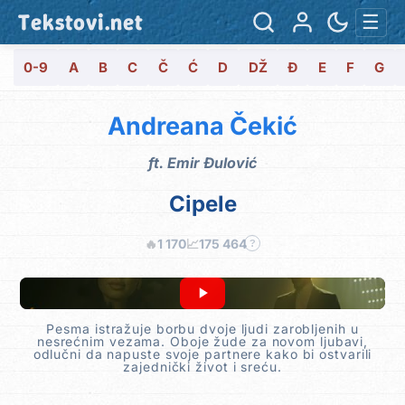
Tekstovi.net
☰
0-9
A
B
C
Č
Ć
D
DŽ
Đ
E
F
G
Andreana Čekić
ft.
Emir Đulović
Cipele
🔥
1 170
📈
175 464
?
Pesma istražuje borbu dvoje ljudi zarobljenih u
nesrećnim vezama. Oboje žude za novom ljubavi,
odlučni da napuste svoje partnere kako bi ostvarili
zajednički život i sreću.