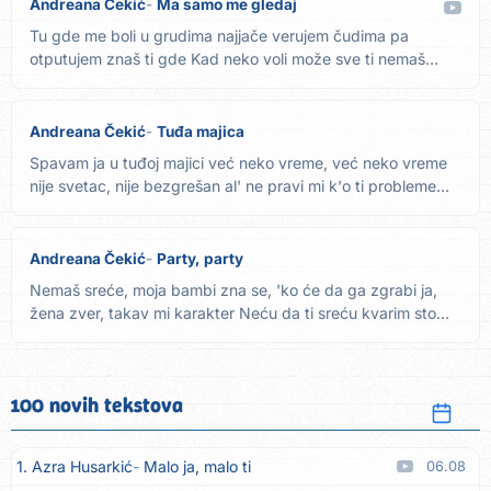
Andreana Čekić
Ma samo me gledaj
Tu gde me boli u grudima najjače verujem čudima pa
otputujem znaš ti gde Kad neko voli može sve ti nemaš
kartu za moj...
Andreana Čekić
Tuđa majica
Spavam ja u tuđoj majici već neko vreme, već neko vreme
nije svetac, nije bezgrešan al' ne pravi mi k'o ti probleme
On...
Andreana Čekić
Party, party
Nemaš sreće, moja bambi zna se, 'ko će da ga zgrabi ja,
žena zver, takav mi karakter Neću da ti sreću kvarim sto
se...
100 novih tekstova
1. Azra Husarkić
Malo ja, malo ti
06.08