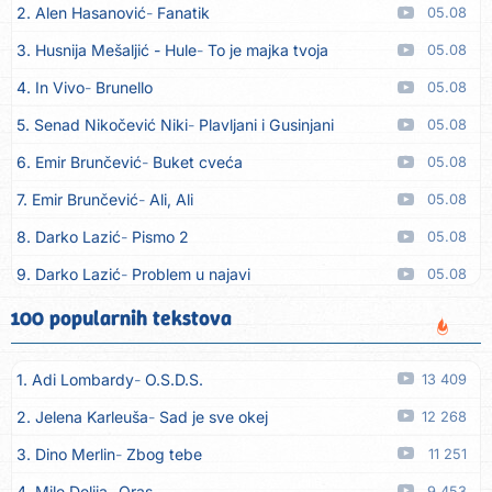
2. Alen Hasanović
Fanatik
05.08
3. Husnija Mešaljić - Hule
To je majka tvoja
05.08
4. In Vivo
Brunello
05.08
5. Senad Nikočević Niki
Plavljani i Gusinjani
05.08
6. Emir Brunčević
Buket cveća
05.08
7. Emir Brunčević
Ali, Ali
05.08
8. Darko Lazić
Pismo 2
05.08
9. Darko Lazić
Problem u najavi
05.08
10. Aleksandra Đuranović
Kao zver
05.08
100 popularnih tekstova
11. Meliha Imširović
Čujem mili
05.08
1. Adi Lombardy
O.S.D.S.
13 409
12. Tereza Kesovija
Prvi cvijet
05.08
2. Jelena Karleuša
Sad je sve okej
12 268
13. Kopito
Ka´ list ol kaduje (Poput lista od kadulje)
05.08
3. Dino Merlin
Zbog tebe
11 251
14. Alen Polić
Rožica črljena
05.08
4. Mile Delija
Oras
9 453