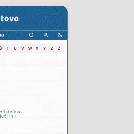
stova
ma
Š
T
U
V
W
X
Y
Z
Ž
oriste kao
ući ih i