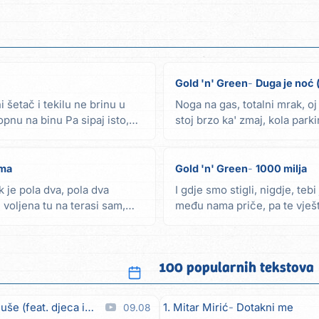
Gold 'n' Green
Duga je noć 
 šetač i tekilu ne brinu u
Noga na gas, totalni mrak, oj
pnu na binu Pa sipaj isto,
stoj brzo ka' zmaj, kola parkira
ama
Gold 'n' Green
1000 milja
k je pola dva, pola dva
I gdje smo stigli, nigdje, te
 voljena tu na terasi sam,
među nama priče, pa te vješ
zaštićen,...
100 popularnih tekstova
feat. djeca iz Matulja)
1. Mitar Mirić
Dotakni me
09.08