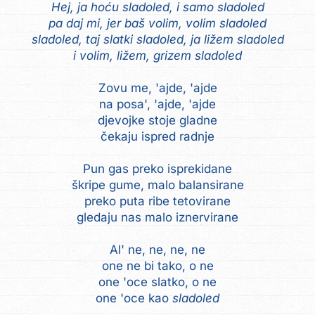
Hej, ja hoću sladoled, i samo sladoled
pa daj mi, jer baš volim, volim sladoled
sladoled, taj slatki sladoled, ja ližem sladoled
i volim, ližem, grizem sladoled
Zovu me, 'ajde, 'ajde
na posa', 'ajde, 'ajde
djevojke stoje gladne
čekaju ispred radnje
Pun gas preko isprekidane
škripe gume, malo balansirane
preko puta ribe tetovirane
gledaju nas malo iznervirane
Al' ne, ne, ne, ne
one ne bi tako, o ne
one 'oce slatko, o ne
one 'oce kao
sladoled