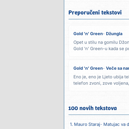
Preporučeni tekstovi
Gold 'n' Green
Džungla
Opet u stilu na gomilu Džoni
Gold 'n' Green-u kada se po
čisto,...
Gold 'n' Green
Veče sa n
Eno je, eno je Ljeto ubija te
telefon zvoni, zove voljena,
vrijeme...
100 novih tekstova
1. Mauro Staraj
Matujac va duše (