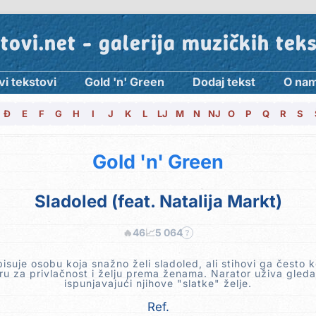
tovi.net - galerija muzičkih tek
vi tekstovi
Gold 'n' Green
Dodaj tekst
O na
Đ
E
F
G
H
I
J
K
L
LJ
M
N
NJ
O
P
Q
R
S
Gold 'n' Green
Sladoled (feat. Natalija Markt)
🔥
46
📈
5 064
?
isuje osobu koja snažno želi sladoled, ali stihovi ga često k
u za privlačnost i želju prema ženama. Narator uživa gledaj
ispunjavajući njihove "slatke" želje.