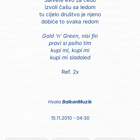
Salvete evo za čedo
izvoli čašu sa ledom
tu cijelo društvo je njeno
dobiće to svaka redom
Gold 'n' Green, nisi fin
pravi si psiho tim
kupi mi, kupi mi
kupi mi sladoled
Ref. 2x
Hvala
BalkanMuzik
15.11.2010 - 04:30