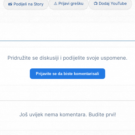
⚠️ Prijavi grešku
📺 Dodaj YouTube
📸 Podijeli na Story
Pridružite se diskusiji i podijelite svoje uspomene.
Prijavite se da biste komentarisali
Još uvijek nema komentara. Budite prvi!