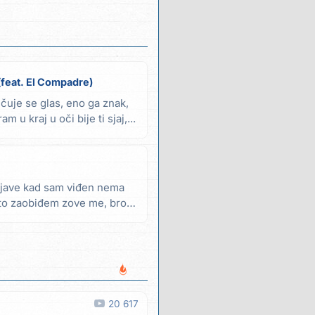
(feat. El Compadre)
 čuje se glas, eno ga znak,
m u kraj u oči bije ti sjaj,...
bi jave kad sam viđen nema
to zaobiđem zove me, broj
20 617