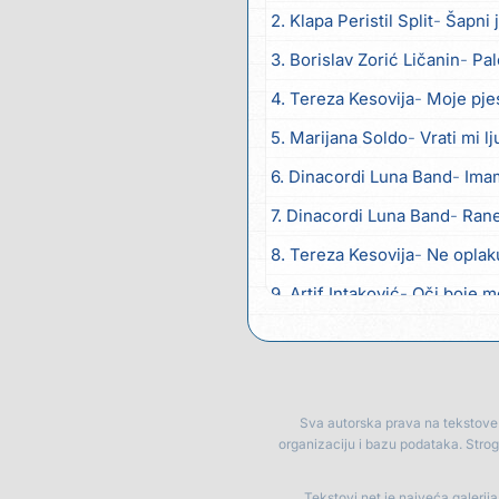
2. Klapa Peristil Split
Šapni 
3. Borislav Zorić Ličanin
Pale
4. Tereza Kesovija
Moje pje
5. Marijana Soldo
Vrati mi l
6. Dinacordi Luna Band
Imam
7. Dinacordi Luna Band
Ran
8. Tereza Kesovija
Ne oplaku
9. Artif Intaković
Oči boje 
10. Rifat Tepić
Iza tamnih za
11. Dinacordi Luna Band
Srce 
12. Dreletronic
Vumrl mi je 
Sva autorska prava na tekstove p
organizaciju i bazu podataka. Stro
13. Dinacordi Luna Band
Zor
14. Dinacordi Luna Band
Ima
Tekstovi.net je najveća galerij