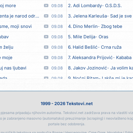
joj more
2. Adi Lombardy
O.S.D.S.
09.08
nta je narod održala
3. Jelena Karleuša
Sad je sve
09.08
sme, moji snovi
4. Dino Merlin
Zbog tebe
09.08
jubav
5. Mile Delija
Oras
09.08
 želju
6. Halid Bešlić
Crna ruža
09.08
e moje
7. Aleksandra Prijović
Kababa
09.08
j nas ljubavi
8. Jakov Jozinović
Ja volim ka
09.08
meda
9. Noćni Ritam
Lakše mi je kad
09.08
vjesa
10. Halid Bešlić
Ljiljani
09.08
svoje neću drugoj dati
11. Aleksandra Prijović
Macho
09.08
1999 - 2026 Tekstovi.net
pajcek moj
12. Faraon
Hello Kitty
08.08
jesama pripadaju njihovim autorima. Tekstovi.net zadržava prava na vlastiti vizua
go je zabranjeno masovno (automatsko) preuzimanje (scraping) i neovlašteno ko
a plava
13. Vesna Zmijanac
Ovo u gru
08.08
portale bez odobrenja.
m sve, fališ ti
14. Džej Ramadanovski
Ova m
08.08
a muzičkih tekstova sa područja Bosne i Hercegovine, Crne Gore, Hrvatske i Srbi