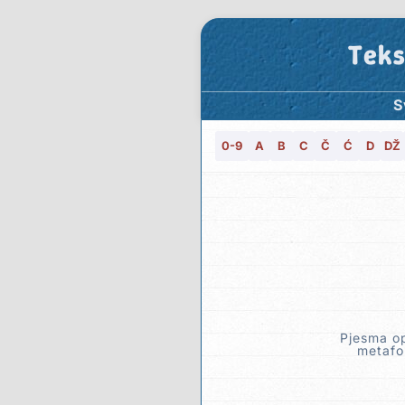
Teks
S
0-9
A
B
C
Č
Ć
D
DŽ
Pjesma op
metafor