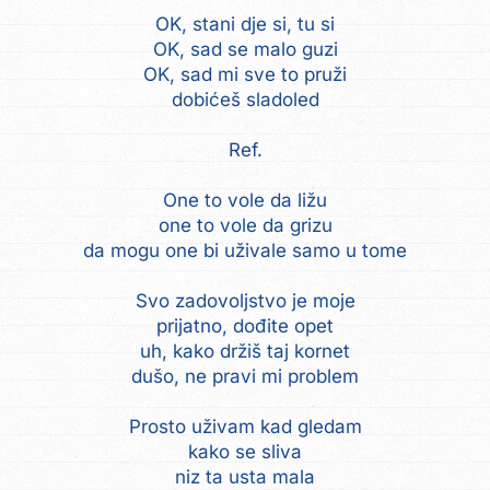
OK, stani dje si, tu si
OK, sad se malo guzi
OK, sad mi sve to pruži
dobićeš sladoled
Ref.
One to vole da ližu
one to vole da grizu
da mogu one bi uživale samo u tome
Svo zadovoljstvo je moje
prijatno, dođite opet
uh, kako držiš taj kornet
dušo, ne pravi mi problem
Prosto uživam kad gledam
kako se sliva
niz ta usta mala