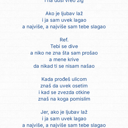
i na duši vreo žig
Ako je ljubav laž
i ja sam uvek lagao
a najviše, a najviše sam tebe slagao
Ref.
Tebi se dive
a niko ne zna šta sam prošao
a mene krive
da nikad ti se nisam našao
Kada prođeš ulicom
znaš da uvek osetim
i kad se zvezda otkine
znaš na koga pomislim
Jer, ako je ljubav laž
i ja sam uvek lagao
a najviše, a najviše sam tebe slagao