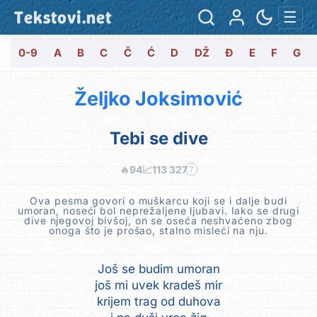
Tekstovi.net
☰
0-9
A
B
C
Č
Ć
D
DŽ
Đ
E
F
G
Željko Joksimović
Tebi se dive
🔥
94
📈
113 327
?
Ova pesma govori o muškarcu koji se i dalje budi
umoran, noseći bol neprežaljene ljubavi. Iako se drugi
dive njegovoj bivšoj, on se oseća neshvaćeno zbog
onoga što je prošao, stalno misleći na nju.
Još se budim umoran
još mi uvek kradeš mir
krijem trag od duhova