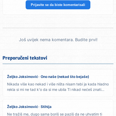
Prijavite se da biste komentarisali
Još uvijek nema komentara. Budite prvi!
Preporučeni tekstovi
Željko Joksimović
Ono naše (nekad što bejaše)
Nikada više kao nekad i više ništa nisam tebi ja kada hladno
rekla si mi ne tad k'o da si me ubila Ti nikad nećeš znati...
Željko Joksimović
Stihija
Ne tražiš me, dugo sama boriš se paziš da ne uhvatim ti