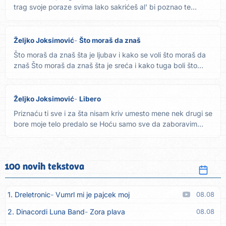
trag svoje poraze svima lako sakrićeš al' bi poznao te
neko...
Željko Joksimović
Što moraš da znaš
Što moraš da znaš šta je ljubav i kako se voli što moraš da
znaš Što moraš da znaš šta je sreća i kako tuga boli što...
Željko Joksimović
Libero
Priznaću ti sve i za šta nisam kriv umesto mene nek drugi se
bore moje telo predalo se Hoću samo sve da zaboravim
jer...
100 novih tekstova
1. Dreletronic
Vumrl mi je pajcek moj
08.08
2. Dinacordi Luna Band
Zora plava
08.08