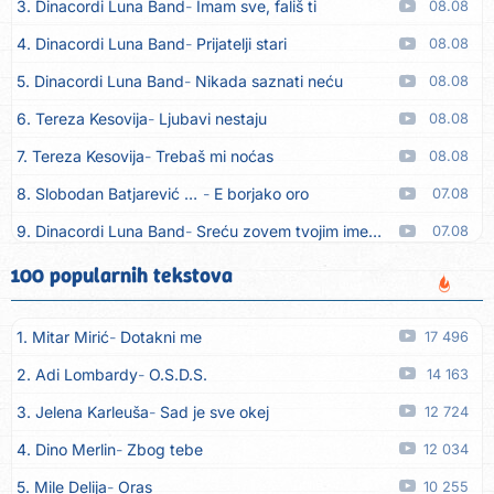
3. Dinacordi Luna Band
Imam sve, fališ ti
08.08
4. Dinacordi Luna Band
Prijatelji stari
08.08
5. Dinacordi Luna Band
Nikada saznati neću
08.08
6. Tereza Kesovija
Ljubavi nestaju
08.08
7. Tereza Kesovija
Trebaš mi noćas
08.08
8. Slobodan Batjarević Čobe
E borjako oro
07.08
9. Dinacordi Luna Band
Sreću zovem tvojim imenom (feat. Kristina Smetko)
07.08
10. Dinacordi Luna Band
Tamburaši (feat. Kristina Smetko)
07.08
100 popularnih tekstova
11. Dinacordi Luna Band
Tvoja šutnja (feat. Kristina Smetko)
07.08
1. Mitar Mirić
Dotakni me
17 496
12. Tamara Brusić
Neću kuhat´, neću prat´
07.08
2. Adi Lombardy
O.S.D.S.
14 163
13. Grupa TNT Rijeka
Via Roma, nikad doma
07.08
3. Jelena Karleuša
Sad je sve okej
12 724
14. Zaim Imamović
Kada moja mladost prođe
07.08
4. Dino Merlin
Zbog tebe
12 034
15. Azra Husarkić
Do zadnje kapi
07.08
5. Mile Delija
Oras
10 255
16. Dinacordi Luna Band
Noći moje besane
07.08