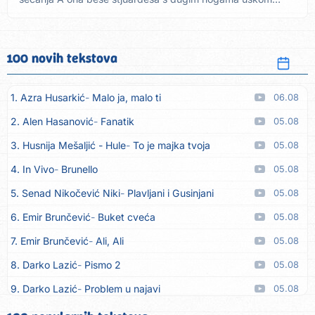
suknjom...
100 novih tekstova
1. Azra Husarkić
Malo ja, malo ti
06.08
2. Alen Hasanović
Fanatik
05.08
3. Husnija Mešaljić - Hule
To je majka tvoja
05.08
4. In Vivo
Brunello
05.08
5. Senad Nikočević Niki
Plavljani i Gusinjani
05.08
6. Emir Brunčević
Buket cveća
05.08
7. Emir Brunčević
Ali, Ali
05.08
8. Darko Lazić
Pismo 2
05.08
9. Darko Lazić
Problem u najavi
05.08
10. Aleksandra Đuranović
Kao zver
05.08