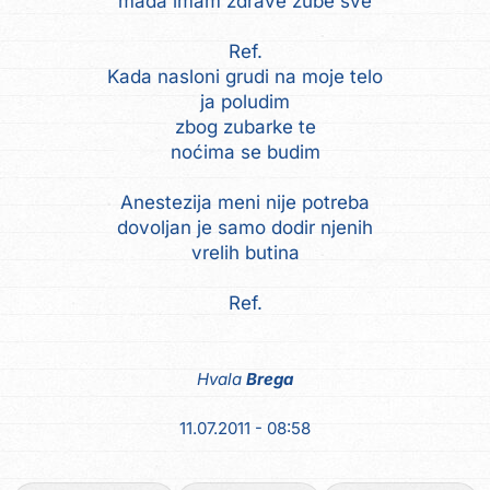
mada imam zdrave zube sve
Ref.
Kada nasloni grudi na moje telo
ja poludim
zbog zubarke te
noćima se budim
Anestezija meni nije potreba
dovoljan je samo dodir njenih
vrelih butina
Ref.
Hvala
Brega
11.07.2011 - 08:58