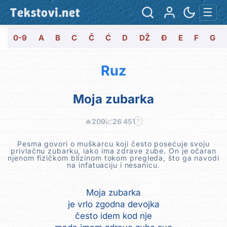
Tekstovi.net
☰
0-9
A
B
C
Č
Ć
D
DŽ
Đ
E
F
G
Ruz
Moja zubarka
🔥
209
📈
26 451
?
Pesma govori o muškarcu koji često posećuje svoju
privlačnu zubarku, iako ima zdrave zube. On je očaran
njenom fizičkom blizinom tokom pregleda, što ga navodi
na infatuaciju i nesanicu.
Moja zubarka
je vrlo zgodna devojka
često idem kod nje