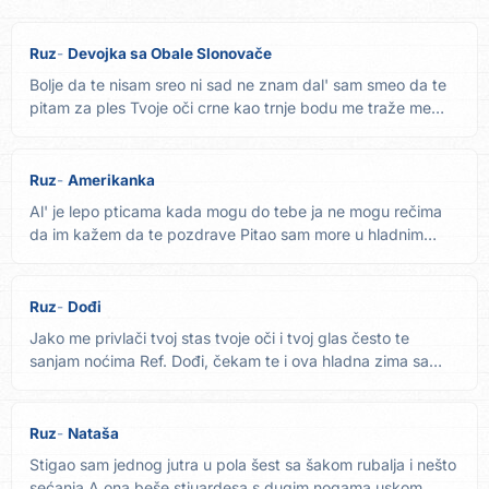
Ruz
Devojka sa Obale Slonovače
Bolje da te nisam sreo ni sad ne znam dal' sam smeo da te
pitam za ples Tvoje oči crne kao trnje bodu me traže me
Ref....
Ruz
Amerikanka
Al' je lepo pticama kada mogu do tebe ja ne mogu rečima
da im kažem da te pozdrave Pitao sam more u hladnim
noćima zna...
Ruz
Dođi
Jako me privlači tvoj stas tvoje oči i tvoj glas često te
sanjam noćima Ref. Dođi, čekam te i ova hladna zima sa
tobom...
Ruz
Nataša
Stigao sam jednog jutra u pola šest sa šakom rubalja i nešto
sećanja A ona beše stjuardesa s dugim nogama uskom