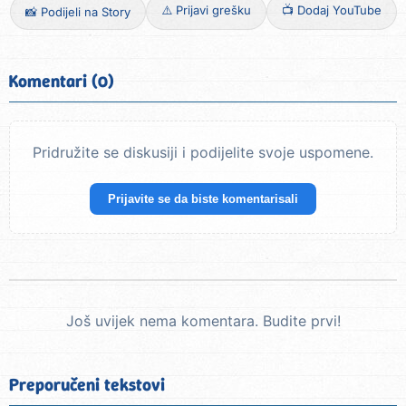
⚠️ Prijavi grešku
📺 Dodaj YouTube
📸 Podijeli na Story
Komentari (0)
Pridružite se diskusiji i podijelite svoje uspomene.
Prijavite se da biste komentarisali
Još uvijek nema komentara. Budite prvi!
Preporučeni tekstovi