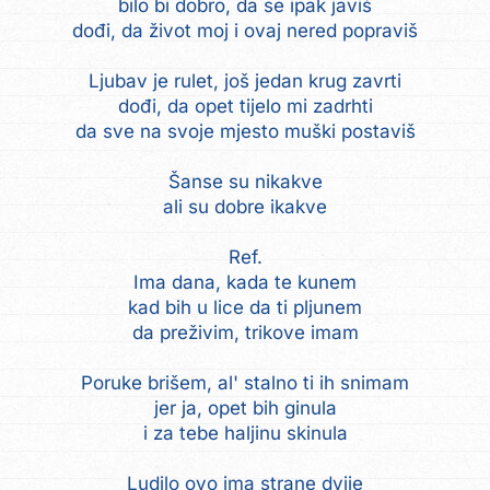
bilo bi dobro, da se ipak javiš
dođi, da život moj i ovaj nered popraviš
Ljubav je rulet, još jedan krug zavrti
dođi, da opet tijelo mi zadrhti
da sve na svoje mjesto muški postaviš
Šanse su nikakve
ali su dobre ikakve
Ref.
Ima dana, kada te kunem
kad bih u lice da ti pljunem
da preživim, trikove imam
Poruke brišem, al' stalno ti ih snimam
jer ja, opet bih ginula
i za tebe haljinu skinula
Ludilo ovo ima strane dvije