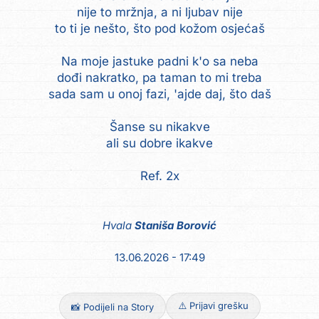
nije to mržnja, a ni ljubav nije
to ti je nešto, što pod kožom osjećaš
Na moje jastuke padni k'o sa neba
dođi nakratko, pa taman to mi treba
sada sam u onoj fazi, 'ajde daj, što daš
Šanse su nikakve
ali su dobre ikakve
Ref. 2x
Hvala
Staniša Borović
13.06.2026 - 17:49
⚠️ Prijavi grešku
📸 Podijeli na Story