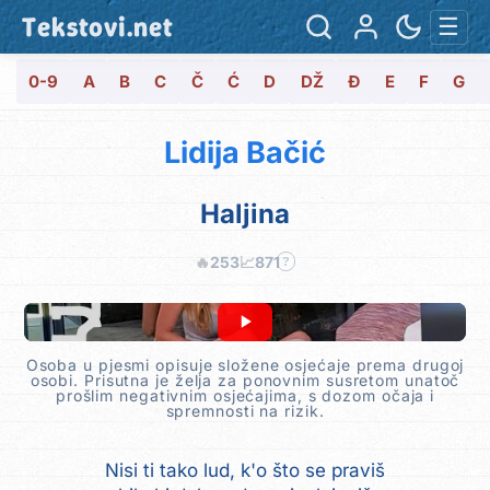
Tekstovi.net
☰
0-9
A
B
C
Č
Ć
D
DŽ
Đ
E
F
G
Lidija Bačić
Haljina
🔥
253
📈
871
?
Osoba u pjesmi opisuje složene osjećaje prema drugoj
osobi. Prisutna je želja za ponovnim susretom unatoč
prošlim negativnim osjećajima, s dozom očaja i
spremnosti na rizik.
Nisi ti tako lud, k'o što se praviš