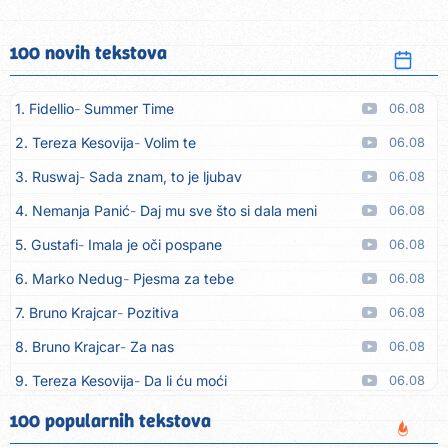
100 novih tekstova
1. Fidellio
Summer Time
06.08
2. Tereza Kesovija
Volim te
06.08
3. Ruswaj
Sada znam, to je ljubav
06.08
4. Nemanja Panić
Daj mu sve što si dala meni
06.08
5. Gustafi
Imala je oči pospane
06.08
6. Marko Nedug
Pjesma za tebe
06.08
7. Bruno Krajcar
Pozitiva
06.08
8. Bruno Krajcar
Za nas
06.08
9. Tereza Kesovija
Da li ću moći
06.08
10. Lidija Bačić
Neka se vino toči (Nazdravlje)
06.08
100 popularnih tekstova