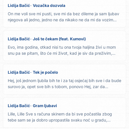
Lidija Bačić
Vozačka dozvola
On me voli sve mi pusti, sve mi da bez dileme ja sam ljubav
njegova ali jedno, jedno ne da nikako ne da mi da vozim...
Lidija Bačić
Još te čekam (feat. Kumovi)
Evo, ima godina, otkad nisi tu ona tvoja haljina živi u mom
snu pa se pitam, što će mi život, kad je siv da preživim,...
Lidija Bačić
Tek je počelo
Hej, još jednom ljubila bih te i za taj osjećaj bih sve i da bude
surovo ja, opet sve bih s tobom, ponovo Hej, zar da...
Lidija Bačić
Gram ljubavi
Lille, Lille Sve s računa skinem da bi sve počastila zbog
tebe sam se ja dobro upropastila svaku noć u gradu,
svake...