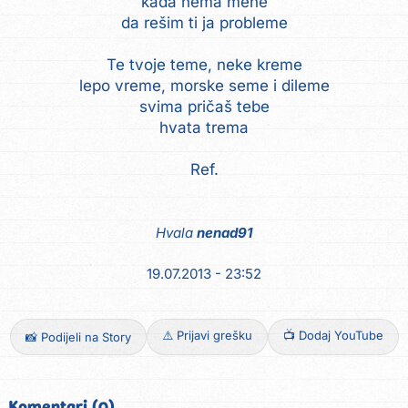
kada nema mene
da rešim ti ja probleme
Te tvoje teme, neke kreme
lepo vreme, morske seme i dileme
svima pričaš tebe
hvata trema
Ref.
Hvala
nenad91
19.07.2013 - 23:52
⚠️ Prijavi grešku
📺 Dodaj YouTube
📸 Podijeli na Story
Komentari (0)