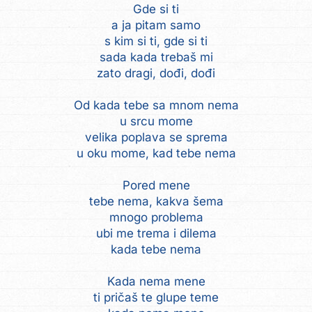
Gde si ti
a ja pitam samo
s kim si ti, gde si ti
sada kada trebaš mi
zato dragi, dođi, dođi
Od kada tebe sa mnom nema
u srcu mome
velika poplava se sprema
u oku mome, kad tebe nema
Pored mene
tebe nema, kakva šema
mnogo problema
ubi me trema i dilema
kada tebe nema
Kada nema mene
ti pričaš te glupe teme