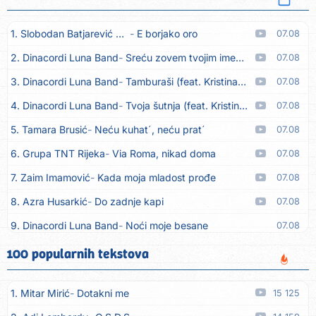
1. Slobodan Batjarević Čobe
E borjako oro
07.08
2. Dinacordi Luna Band
Sreću zovem tvojim imenom (feat. Kristina Smetko)
07.08
3. Dinacordi Luna Band
Tamburaši (feat. Kristina Smetko)
07.08
4. Dinacordi Luna Band
Tvoja šutnja (feat. Kristina Smetko)
07.08
5. Tamara Brusić
Neću kuhat´, neću prat´
07.08
6. Grupa TNT Rijeka
Via Roma, nikad doma
07.08
7. Zaim Imamović
Kada moja mladost prođe
07.08
8. Azra Husarkić
Do zadnje kapi
07.08
9. Dinacordi Luna Band
Noći moje besane
07.08
10. Pet za 5
Pozdravi mi Stubicu
07.08
100 popularnih tekstova
11. Dinacordi Luna Band
Anđeo moj
07.08
1. Mitar Mirić
Dotakni me
15 125
12. Vesna Kartuš
Vrati se
07.08