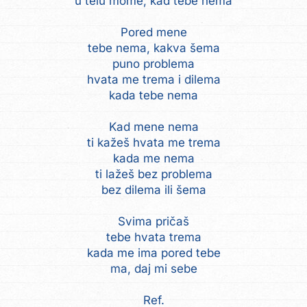
u telu mome, kad tebe nema
Pored mene
tebe nema, kakva šema
puno problema
hvata me trema i dilema
kada tebe nema
Kad mene nema
ti kažeš hvata me trema
kada me nema
ti lažeš bez problema
bez dilema ili šema
Svima pričaš
tebe hvata trema
kada me ima pored tebe
ma, daj mi sebe
Ref.