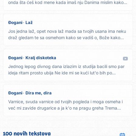
onda šta ćeš kod mene kada imaš nju Danima mislim kako
si...
Đogani
Laž
Jos jedna laž, opet nova laž mada sa tvojih usana ima neku
draž gledam te sa osmehom kako se vadiš o, Bože kako
to...
Đogani
Kralj diskoteka
Jednog lepog divnog dana izlazim iz studija bacili smo par
ideja ritam prosto ubija Ne ide mi se kući lut'o bih po...
Đogani
Dira me, dira
Varnice, svuda varnice od tvojih pogleda i moga osmeha i
već mi zavide drugarice a ja k'o na pragu greha Trema
me...
100 novih tekstova