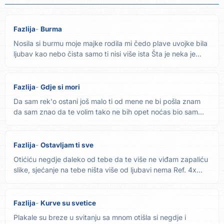
Fazlija
Burma
Nosila si burmu moje majke rodila mi čedo plave uvojke bila
ljubav kao nebo čista samo ti nisi više ista Šta je neka je...
Fazlija
Gdje si mori
Da sam rek'o ostani još malo ti od mene ne bi pošla znam
da sam znao da te volim tako ne bih opet noćas bio sam
Ref....
Fazlija
Ostavljam ti sve
Otićiću negdje daleko od tebe da te više ne viđam zapaliću
slike, sjećanje na tebe ništa više od ljubavi nema Ref. 4x...
Fazlija
Kurve su svetice
Plakale su breze u svitanju sa mnom otišla si negdje i