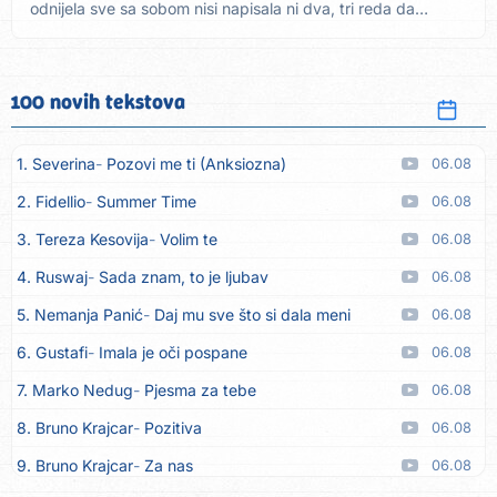
odnijela sve sa sobom nisi napisala ni dva, tri reda da
utješim...
100 novih tekstova
1. Severina
Pozovi me ti (Anksiozna)
06.08
2. Fidellio
Summer Time
06.08
3. Tereza Kesovija
Volim te
06.08
4. Ruswaj
Sada znam, to je ljubav
06.08
5. Nemanja Panić
Daj mu sve što si dala meni
06.08
6. Gustafi
Imala je oči pospane
06.08
7. Marko Nedug
Pjesma za tebe
06.08
8. Bruno Krajcar
Pozitiva
06.08
9. Bruno Krajcar
Za nas
06.08