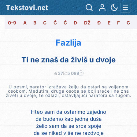
Tekstovi.net
☰
0-9
A
B
C
Č
Ć
D
DŽ
Đ
E
F
G
Fazlija
Ti ne znaš da živiš u dvoje
🔥
37
📈
5 089
?
U pesmi, narator izražava želju da ostari sa voljenom
osobom. Međutim, druga osoba se boji sreće i ne zna
živeti u dvoje, te odlazi, ostavljajući naratora sa tugom.
Hteo sam da ostarimo zajedno
da budemo kao jedna duša
želio sam da se srca spoje
da se nikad više ne razdvoje