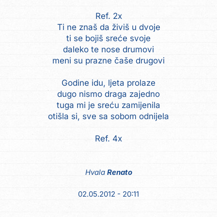
Ref. 2x
Ti ne znaš da živiš u dvoje
ti se bojiš sreće svoje
daleko te nose drumovi
meni su prazne čaše drugovi
Godine idu, ljeta prolaze
dugo nismo draga zajedno
tuga mi je sreću zamijenila
otišla si, sve sa sobom odnijela
Ref. 4x
Hvala
Renato
02.05.2012 - 20:11