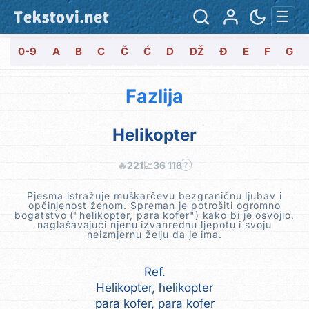
Tekstovi.net
☰
0-9
A
B
C
Č
Ć
D
DŽ
Đ
E
F
G
Fazlija
Helikopter
🔥
221
📈
36 116
?
Pjesma istražuje muškarčevu bezgraničnu ljubav i
opčinjenost ženom. Spreman je potrošiti ogromno
bogatstvo ("helikopter, para kofer") kako bi je osvojio,
naglašavajući njenu izvanrednu ljepotu i svoju
neizmjernu želju da je ima.
Ref.
Helikopter, helikopter
para kofer, para kofer