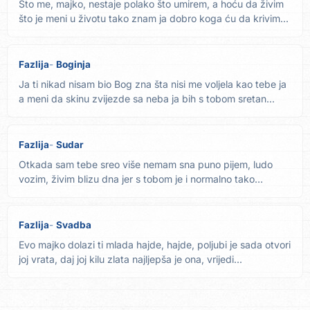
Što me, majko, nestaje polako što umirem, a hoću da živim
što je meni u životu tako znam ja dobro koga ću da krivim...
Fazlija
Boginja
Ja ti nikad nisam bio Bog zna šta nisi me voljela kao tebe ja
a meni da skinu zvijezde sa neba ja bih s tobom sretan...
Fazlija
Sudar
Otkada sam tebe sreo više nemam sna puno pijem, ludo
vozim, živim blizu dna jer s tobom je i normalno tako
rizično...
Fazlija
Svadba
Evo majko dolazi ti mlada hajde, hajde, poljubi je sada otvori
joj vrata, daj joj kilu zlata najljepša je ona, vrijedi...