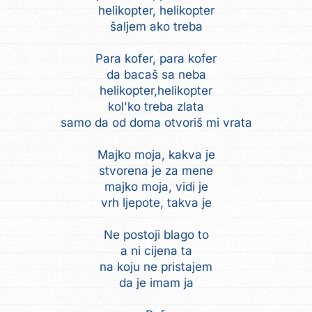
helikopter, helikopter
šaljem ako treba
Para kofer, para kofer
da bacaš sa neba
helikopter,helikopter
kol'ko treba zlata
samo da od doma otvoriš mi vrata
Majko moja, kakva je
stvorena je za mene
majko moja, vidi je
vrh ljepote, takva je
Ne postoji blago to
a ni cijena ta
na koju ne pristajem
da je imam ja