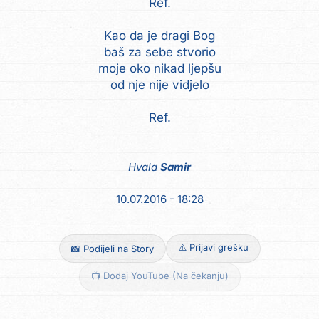
Ref.
Kao da je dragi Bog
baš za sebe stvorio
moje oko nikad ljepšu
od nje nije vidjelo
Ref.
Hvala
Samir
10.07.2016 - 18:28
⚠️ Prijavi grešku
📸 Podijeli na Story
📺 Dodaj YouTube (Na čekanju)