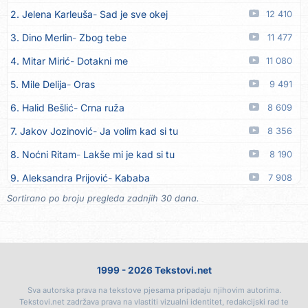
2. Jelena Karleuša
Sad je sve okej
12 410
13. Tamara Brusić
Nigdi ni lipo ko doma
06.08
3. Dino Merlin
Zbog tebe
11 477
14. Tamara Brusić
Biž´mo ća
06.08
4. Mitar Mirić
Dotakni me
11 080
15. Rusko Richie
Bila si, bila
06.08
5. Mile Delija
Oras
9 491
16. Rusko Richie
Ti i ja
06.08
6. Halid Bešlić
Crna ruža
8 609
17. Azra Husarkić
Ako treba
06.08
7. Jakov Jozinović
Ja volim kad si tu
8 356
18. Azra Husarkić
Ljubavnice
06.08
8. Noćni Ritam
Lakše mi je kad si tu
8 190
19. Azra Husarkić
Zakon jačeg
06.08
9. Aleksandra Prijović
Kababa
7 908
20. Azra Husarkić
Premalo
06.08
Sortirano po broju pregleda zadnjih 30 dana.
10. Halid Bešlić
Ljiljani
7 878
21. Azra Husarkić
Omađijana
06.08
11. Aleksandra Prijović
Macho man
7 347
22. Azra Husarkić
Svaka žena
06.08
12. Faraon
Hello Kitty
7 318
23. Azra Husarkić
Svirajte mu onu našu
06.08
1999 - 2026 Tekstovi.net
13. Noćni Ritam
Rekla si mi
6 925
24. Azra Husarkić
Oče i majko
06.08
Sva autorska prava na tekstove pjesama pripadaju njihovim autorima.
14. Karlo!
Mon amour
6 407
25. Azra Husarkić
Malo ja, malo ti
06.08
Tekstovi.net zadržava prava na vlastiti vizualni identitet, redakcijski rad te