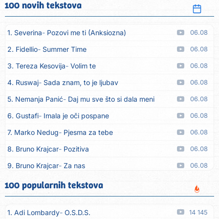
100 novih tekstova
1. Severina
Pozovi me ti (Anksiozna)
06.08
2. Fidellio
Summer Time
06.08
3. Tereza Kesovija
Volim te
06.08
4. Ruswaj
Sada znam, to je ljubav
06.08
5. Nemanja Panić
Daj mu sve što si dala meni
06.08
6. Gustafi
Imala je oči pospane
06.08
7. Marko Nedug
Pjesma za tebe
06.08
8. Bruno Krajcar
Pozitiva
06.08
9. Bruno Krajcar
Za nas
06.08
10. Tereza Kesovija
Da li ću moći
06.08
100 popularnih tekstova
11. Lidija Bačić
Neka se vino toči (Nazdravlje)
06.08
1. Adi Lombardy
O.S.D.S.
14 145
12. Karin Kuljanić
Nisi zavridel
06.08