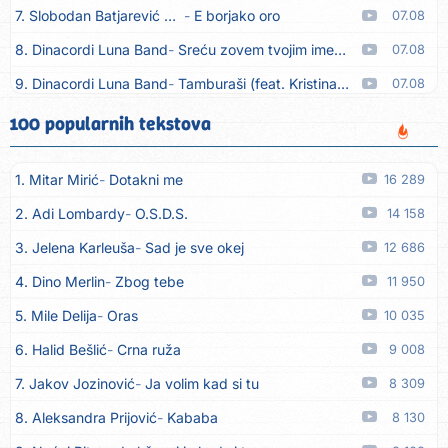
7. Slobodan Batjarević Čobe
E borjako oro
07.08
8. Dinacordi Luna Band
Sreću zovem tvojim imenom (feat. Kristina Smetko)
07.08
9. Dinacordi Luna Band
Tamburaši (feat. Kristina Smetko)
07.08
10. Dinacordi Luna Band
Tvoja šutnja (feat. Kristina Smetko)
07.08
100 popularnih tekstova
11. Tamara Brusić
Neću kuhat´, neću prat´
07.08
1. Mitar Mirić
Dotakni me
16 289
12. Grupa TNT Rijeka
Via Roma, nikad doma
07.08
2. Adi Lombardy
O.S.D.S.
14 158
13. Zaim Imamović
Kada moja mladost prođe
07.08
3. Jelena Karleuša
Sad je sve okej
12 686
14. Azra Husarkić
Do zadnje kapi
07.08
4. Dino Merlin
Zbog tebe
11 950
15. Dinacordi Luna Band
Noći moje besane
07.08
5. Mile Delija
Oras
10 035
16. Pet za 5
Pozdravi mi Stubicu
07.08
6. Halid Bešlić
Crna ruža
9 008
17. Dinacordi Luna Band
Anđeo moj
07.08
7. Jakov Jozinović
Ja volim kad si tu
8 309
18. Vesna Kartuš
Vrati se
07.08
8. Aleksandra Prijović
Kababa
8 130
19. Severina
Pozovi me ti (Anksiozna)
06.08