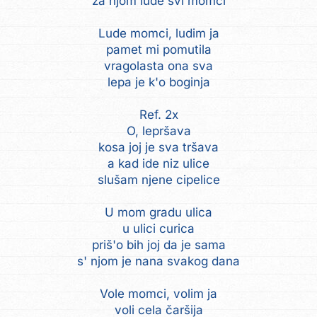
za njom lude svi momci
Lude momci, ludim ja
pamet mi pomutila
vragolasta ona sva
lepa je k'o boginja
Ref. 2x
O, lepršava
kosa joj je sva tršava
a kad ide niz ulice
slušam njene cipelice
U mom gradu ulica
u ulici curica
priš'o bih joj da je sama
s' njom je nana svakog dana
Vole momci, volim ja
voli cela čaršija