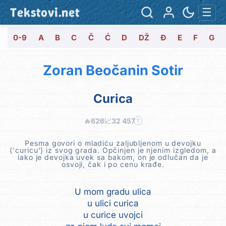
Tekstovi.net
☰
0-9
A
B
C
Č
Ć
D
DŽ
Đ
E
F
G
Zoran Beočanin Sotir
Curica
🔥
626
📈
32 457
?
Pesma govori o mladiću zaljubljenom u devojku
('curicu') iz svog grada. Opčinjen je njenim izgledom, a
iako je devojka uvek sa bakom, on je odlučan da je
osvoji, čak i po cenu krađe.
U mom gradu ulica
u ulici curica
u curice uvojci