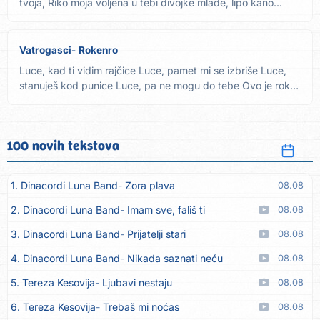
tvoja, Riko moja voljena u tebi divojke mlade, lipo kano...
Vatrogasci
Rokenro
Luce, kad ti vidim rajčice Luce, pamet mi se izbriše Luce,
stanuješ kod punice Luce, pa ne mogu do tebe Ovo je rok,
ovo...
100 novih tekstova
1. Dinacordi Luna Band
Zora plava
08.08
2. Dinacordi Luna Band
Imam sve, fališ ti
08.08
3. Dinacordi Luna Band
Prijatelji stari
08.08
4. Dinacordi Luna Band
Nikada saznati neću
08.08
5. Tereza Kesovija
Ljubavi nestaju
08.08
6. Tereza Kesovija
Trebaš mi noćas
08.08