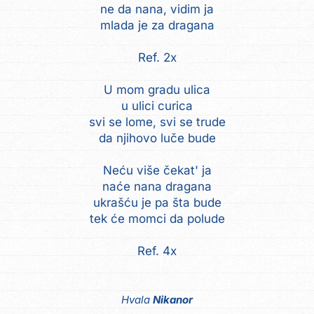
ne da nana, vidim ja
mlada je za dragana
Ref. 2x
U mom gradu ulica
u ulici curica
svi se lome, svi se trude
da njihovo luče bude
Neću više čekat' ja
naće nana dragana
ukrašću je pa šta bude
tek će momci da polude
Ref. 4x
Hvala
Nikanor