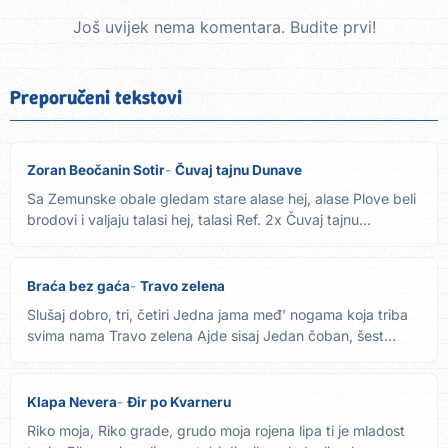
Još uvijek nema komentara. Budite prvi!
Preporučeni tekstovi
Zoran Beočanin Sotir
Čuvaj tajnu Dunave
Sa Zemunske obale gledam stare alase hej, alase Plove beli
brodovi i valjaju talasi hej, talasi Ref. 2x Čuvaj tajnu...
Braća bez gaća
Travo zelena
Slušaj dobro, tri, četiri Jedna jama međ' nogama koja triba
svima nama Travo zelena Ajde sisaj Jedan čoban, šest
ovčica...
Klapa Nevera
Đir po Kvarneru
Riko moja, Riko grade, grudo moja rojena lipa ti je mladost