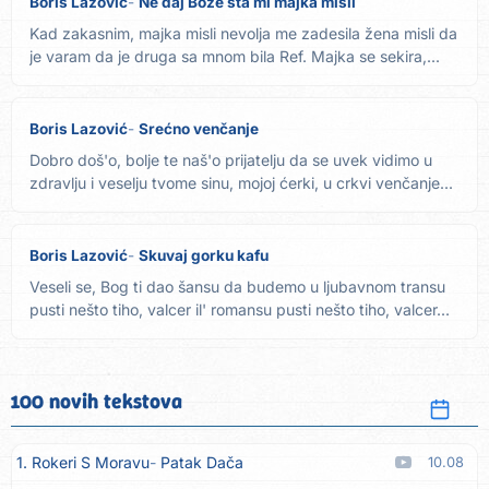
Boris Lazović
Ne daj Bože šta mi majka misli
Kad zakasnim, majka misli nevolja me zadesila žena misli da
je varam da je druga sa mnom bila Ref. Majka se sekira,...
Boris Lazović
Srećno venčanje
Dobro doš'o, bolje te naš'o prijatelju da se uvek vidimo u
zdravlju i veselju tvome sinu, mojoj ćerki, u crkvi venčanje...
Boris Lazović
Skuvaj gorku kafu
Veseli se, Bog ti dao šansu da budemo u ljubavnom transu
pusti nešto tiho, valcer il' romansu pusti nešto tiho, valcer...
100 novih tekstova
1. Rokeri S Moravu
Patak Dača
10.08