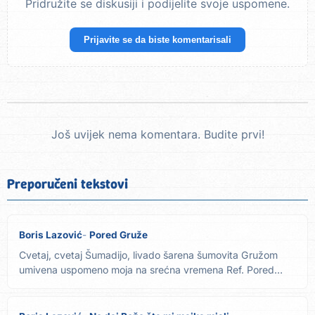
Pridružite se diskusiji i podijelite svoje uspomene.
Prijavite se da biste komentarisali
Još uvijek nema komentara. Budite prvi!
Preporučeni tekstovi
Boris Lazović
Pored Gruže
Cvetaj, cvetaj Šumadijo, livado šarena šumovita Gružom
umivena uspomeno moja na srećna vremena Ref. Pored
reke ja...