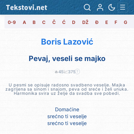
Tekstovi.net
☰
0-9
A
B
C
Č
Ć
D
DŽ
Đ
E
F
G
Boris Lazović
Pevaj, veseli se majko
🔥
45
📈
375
?
U pesmi se opisuje radosno svadbeno veselje. Majka
zagrljena sa sinom i snajom, peva od sreće i želi unuka.
Harmonika svira uz želje da svadba sve pobedi.
Domaćine
srećno ti veselje
srećno ti veselje