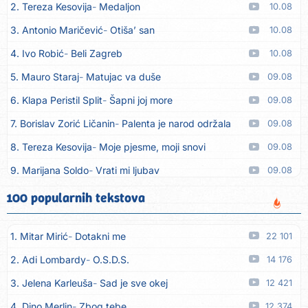
2. Tereza Kesovija
Medaljon
10.08
3. Antonio Maričević
Otiša’ san
10.08
4. Ivo Robić
Beli Zagreb
10.08
5. Mauro Staraj
Matujac va duše
09.08
6. Klapa Peristil Split
Šapni joj more
09.08
7. Borislav Zorić Ličanin
Palenta je narod održala
09.08
8. Tereza Kesovija
Moje pjesme, moji snovi
09.08
9. Marijana Soldo
Vrati mi ljubav
09.08
10. Dinacordi Luna Band
Imam želju
09.08
100 popularnih tekstova
11. Dinacordi Luna Band
Rane moje
09.08
1. Mitar Mirić
Dotakni me
22 101
12. Tereza Kesovija
Ne oplakuj nas ljubavi
09.08
2. Adi Lombardy
O.S.D.S.
14 176
13. Artif Intaković
Oči boje meda
09.08
3. Jelena Karleuša
Sad je sve okej
12 421
14. Rifat Tepić
Iza tamnih zavjesa
09.08
4. Dino Merlin
Zbog tebe
12 374