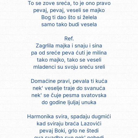
To se zove sreća, to je ono pravo
pevaj, pevaj, veseli se majko
Bog ti dao što si želela
samo tako budi vesela
Ref.
Zagrlila majka i snaju i sina
pa od sreće peva ćuti je milina
tako majko, tako se veseli
mladenci su svoju sreću sreli
Domaćine pravi, pevala ti kuća
nek' veselje traje do svanuća
nek' se čuje pesma svatovska
do godine ljuljaj unuka
Harmonika svira, spadaju dugmići
kad sviraju braća Lazovići
pevaj Boki, grlo ne štedi
ova svadba sve nek' pobedi