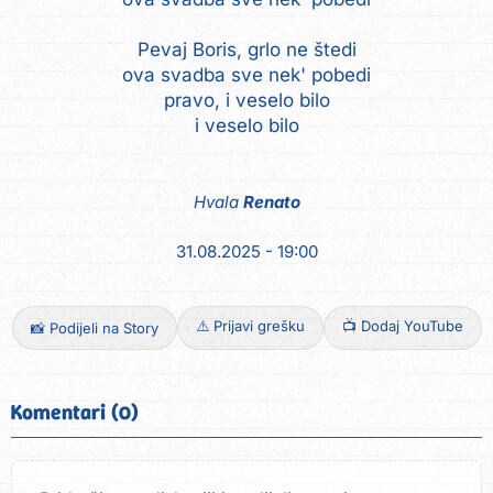
Pevaj Boris, grlo ne štedi
ova svadba sve nek' pobedi
pravo, i veselo bilo
i veselo bilo
Hvala
Renato
31.08.2025 - 19:00
⚠️ Prijavi grešku
📺 Dodaj YouTube
📸 Podijeli na Story
Komentari (0)