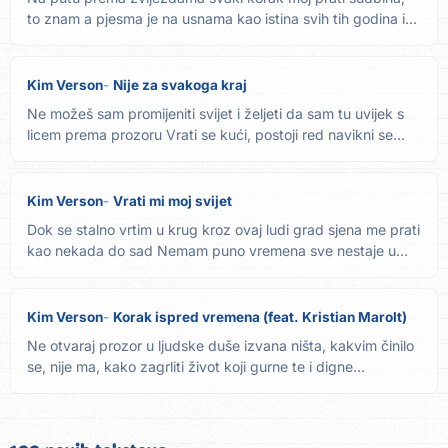
to znam a pjesma je na usnama kao istina svih tih godina i...
Kim Verson
Nije za svakoga kraj
Ne možeš sam promijeniti svijet i željeti da sam tu uvijek s
licem prema prozoru Vrati se kući, postoji red navikni se...
Kim Verson
Vrati mi moj svijet
Dok se stalno vrtim u krug kroz ovaj ludi grad sjena me prati
kao nekada do sad Nemam puno vremena sve nestaje u
tren...
Kim Verson
Korak ispred vremena (feat. Kristian Marolt)
Ne otvaraj prozor u ljudske duše izvana ništa, kakvim činilo
se, nije ma, kako zagrliti život koji gurne te i digne...