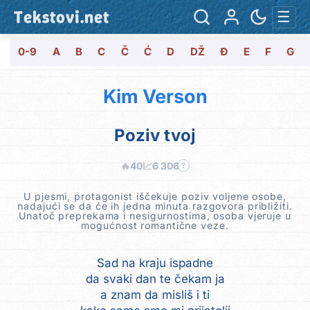
Tekstovi.net
☰
0-9
A
B
C
Č
Ć
D
DŽ
Đ
E
F
G
Kim Verson
Poziv tvoj
🔥
40
📈
6 306
?
U pjesmi, protagonist iščekuje poziv voljene osobe,
nadajući se da će ih jedna minuta razgovora približiti.
Unatoč preprekama i nesigurnostima, osoba vjeruje u
mogućnost romantične veze.
Sad na kraju ispadne
da svaki dan te čekam ja
a znam da misliš i ti