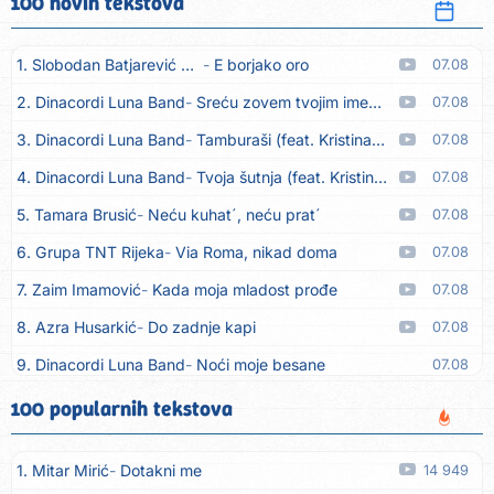
100 novih tekstova
1. Slobodan Batjarević Čobe
E borjako oro
07.08
2. Dinacordi Luna Band
Sreću zovem tvojim imenom (feat. Kristina Smetko)
07.08
3. Dinacordi Luna Band
Tamburaši (feat. Kristina Smetko)
07.08
4. Dinacordi Luna Band
Tvoja šutnja (feat. Kristina Smetko)
07.08
5. Tamara Brusić
Neću kuhat´, neću prat´
07.08
6. Grupa TNT Rijeka
Via Roma, nikad doma
07.08
7. Zaim Imamović
Kada moja mladost prođe
07.08
8. Azra Husarkić
Do zadnje kapi
07.08
9. Dinacordi Luna Band
Noći moje besane
07.08
10. Pet za 5
Pozdravi mi Stubicu
07.08
100 popularnih tekstova
11. Dinacordi Luna Band
Anđeo moj
07.08
1. Mitar Mirić
Dotakni me
14 949
12. Vesna Kartuš
Vrati se
07.08