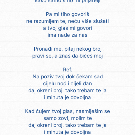
kako samo smo mi prijatelji
Pa mi tiho govoriš
ne razumijem te, neću više slušati
a tvoj glas mi govori
ima nade za nas
Pronađi me, pitaj nekog broj
pravi se, a znaš da bićeš moj
Ref.
Na poziv tvoj dok čekam sad
cijelu noć i cijeli dan
daj okreni broj, tako trebam te ja
i minuta je dovoljna
Kad čujem tvoj glas, nasmiješim se
samo zovi, molim te
daj okreni broj, tako trebam te ja
i minuta je dovoljna