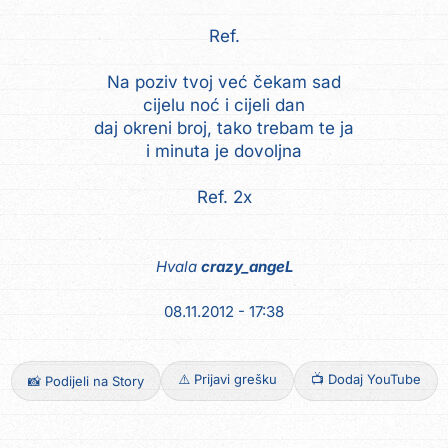
Ref.
Na poziv tvoj već čekam sad
cijelu noć i cijeli dan
daj okreni broj, tako trebam te ja
i minuta je dovoljna
Ref. 2x
Hvala
crazy_angeL
08.11.2012 - 17:38
⚠️ Prijavi grešku
📺 Dodaj YouTube
📸 Podijeli na Story