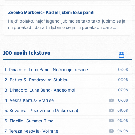
Zvonko Marković
Kad je ljubim to se pamti
Hajd' polako, hajd' lagano ljubimo se tako tako ljubimo se ja
i ti ponekad i dana tri ljubimo se ja i ti ponekad i dana...
100 novih tekstova
1. Dinacordi Luna Band
Noći moje besane
07.08
2. Pet za 5
Pozdravi mi Stubicu
07.08
3. Dinacordi Luna Band
Anđeo moj
07.08
4. Vesna Kartuš
Vrati se
07.08
5. Severina
Pozovi me ti (Anksiozna)
06.08
6. Fidellio
Summer Time
06.08
7. Tereza Kesovija
Volim te
06.08