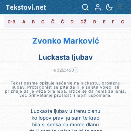
Tekstovi.net
☰
0-9
A
B
C
Č
Ć
D
DŽ
Đ
E
F
G
Zvonko Marković
Luckasta ljubav
🔥
32
📈
450
?
Tekst pesme opisuje sećanje na luckastu, prolaznu
ljubav. Protagonist se pita da li je zaista voleo, ali
priznaje da je veza bila lepa. Ističe se da nema žaljenja,
već prihvatanje prošlosti i lepih uspomena.
Luckasta ljubav u trenu planu
ko lopov pravi ja sam te krao
bila si senka na mome dlanu