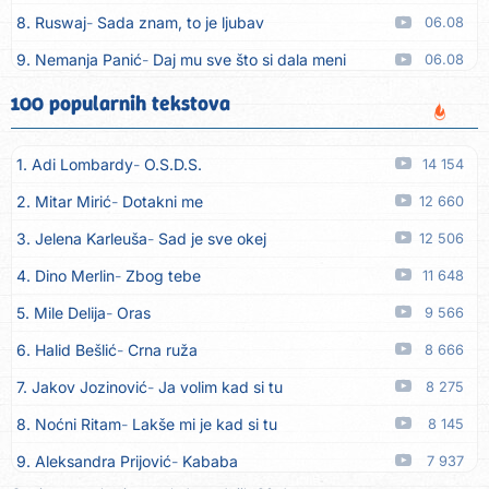
8. Ruswaj
Sada znam, to je ljubav
06.08
9. Nemanja Panić
Daj mu sve što si dala meni
06.08
10. Gustafi
Imala je oči pospane
06.08
100 popularnih tekstova
11. Marko Nedug
Pjesma za tebe
06.08
1. Adi Lombardy
O.S.D.S.
14 154
12. Bruno Krajcar
Pozitiva
06.08
2. Mitar Mirić
Dotakni me
12 660
13. Bruno Krajcar
Za nas
06.08
3. Jelena Karleuša
Sad je sve okej
12 506
14. Tereza Kesovija
Da li ću moći
06.08
4. Dino Merlin
Zbog tebe
11 648
15. Lidija Bačić
Neka se vino toči (Nazdravlje)
06.08
5. Mile Delija
Oras
9 566
16. Karin Kuljanić
Nisi zavridel
06.08
6. Halid Bešlić
Crna ruža
8 666
17. Tamara Brusić
Nigdi ni lipo ko doma
06.08
7. Jakov Jozinović
Ja volim kad si tu
8 275
18. Tamara Brusić
Biž´mo ća
06.08
8. Noćni Ritam
Lakše mi je kad si tu
8 145
19. Rusko Richie
Bila si, bila
06.08
9. Aleksandra Prijović
Kababa
7 937
20. Rusko Richie
Ti i ja
06.08