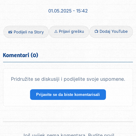
01.05.2025 - 15:42
⚠️ Prijavi grešku
📺 Dodaj YouTube
📸 Podijeli na Story
Komentari (0)
Pridružite se diskusiji i podijelite svoje uspomene.
Prijavite se da biste komentarisali
Još uvijek nema komentara. Budite prvi!