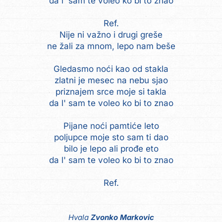
da l' sam te voleo ko bi to znao
Ref.
Nije ni važno i drugi greše
ne žali za mnom, lepo nam beše
Gledasmo noći kao od stakla
zlatni je mesec na nebu sjao
priznajem srce moje si takla
da l' sam te voleo ko bi to znao
Pijane noći pamtiće leto
poljupce moje sto sam ti dao
bilo je lepo ali prođe eto
da l' sam te voleo ko bi to znao
Ref.
Hvala
Zvonko Markovic