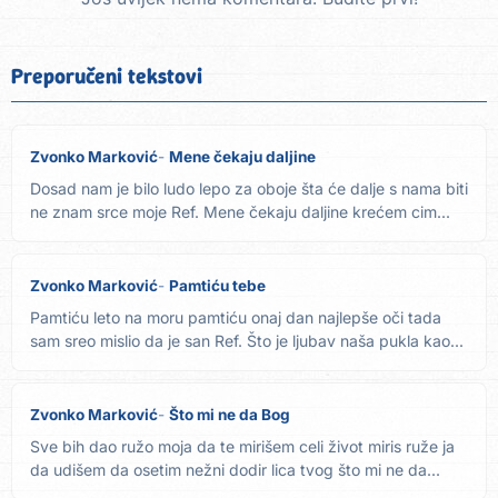
Preporučeni tekstovi
Zvonko Marković
Mene čekaju daljine
Dosad nam je bilo ludo lepo za oboje šta će dalje s nama biti
ne znam srce moje Ref. Mene čekaju daljine krećem cim...
Zvonko Marković
Pamtiću tebe
Pamtiću leto na moru pamtiću onaj dan najlepše oči tada
sam sreo mislio da je san Ref. Što je ljubav naša pukla kao...
Zvonko Marković
Što mi ne da Bog
Sve bih dao ružo moja da te mirišem celi život miris ruže ja
da udišem da osetim nežni dodir lica tvog što mi ne da...