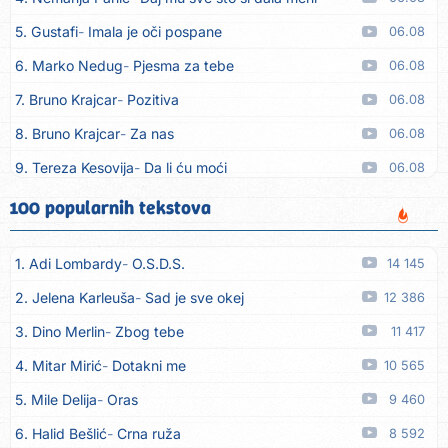
5. Gustafi
Imala je oči pospane
06.08
6. Marko Nedug
Pjesma za tebe
06.08
7. Bruno Krajcar
Pozitiva
06.08
8. Bruno Krajcar
Za nas
06.08
9. Tereza Kesovija
Da li ću moći
06.08
10. Lidija Bačić
Neka se vino toči (Nazdravlje)
06.08
100 popularnih tekstova
11. Karin Kuljanić
Nisi zavridel
06.08
1. Adi Lombardy
O.S.D.S.
14 145
12. Tamara Brusić
Nigdi ni lipo ko doma
06.08
2. Jelena Karleuša
Sad je sve okej
12 386
13. Tamara Brusić
Biž´mo ća
06.08
3. Dino Merlin
Zbog tebe
11 417
14. Rusko Richie
Bila si, bila
06.08
4. Mitar Mirić
Dotakni me
10 565
15. Rusko Richie
Ti i ja
06.08
5. Mile Delija
Oras
9 460
16. Azra Husarkić
Ako treba
06.08
6. Halid Bešlić
Crna ruža
8 592
17. Azra Husarkić
Ljubavnice
06.08