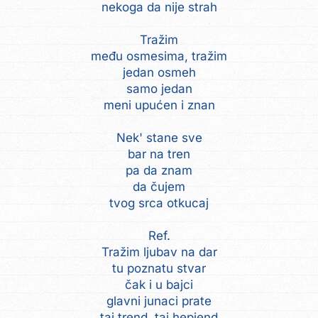
nekoga da nije strah
Tražim
među osmesima, tražim
jedan osmeh
samo jedan
meni upućen i znan
Nek' stane sve
bar na tren
pa da znam
da čujem
tvog srca otkucaj
Ref.
Tražim ljubav na dar
tu poznatu stvar
čak i u bajci
glavni junaci prate
taj trend, taj hepiend