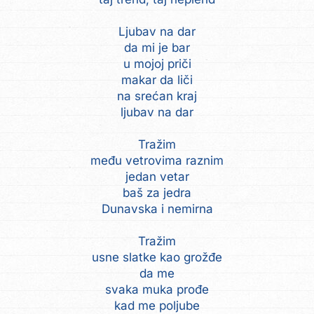
Ljubav na dar
da mi je bar
u mojoj priči
makar da liči
na srećan kraj
ljubav na dar
Tražim
među vetrovima raznim
jedan vetar
baš za jedra
Dunavska i nemirna
Tražim
usne slatke kao grožđe
da me
svaka muka prođe
kad me poljube