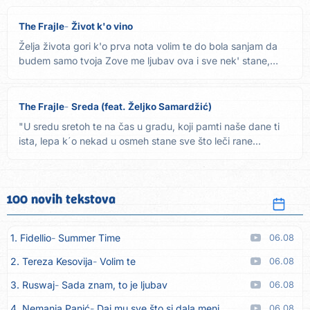
The Frajle
Život k'o vino
Želja života gori k'o prva nota volim te do bola sanjam da
budem samo tvoja Zove me ljubav ova i sve nek' stane,
da...
The Frajle
Sreda (feat. Željko Samardžić)
"U sredu sretoh te na čas u gradu, koji pamti naše dane ti
ista, lepa k´o nekad u osmeh stane sve što leči rane...
100 novih tekstova
1. Fidellio
Summer Time
06.08
2. Tereza Kesovija
Volim te
06.08
3. Ruswaj
Sada znam, to je ljubav
06.08
4. Nemanja Panić
Daj mu sve što si dala meni
06.08