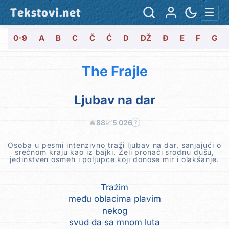
Tekstovi.net
☰
0-9
A
B
C
Č
Ć
D
DŽ
Đ
E
F
G
The Frajle
Ljubav na dar
🔥
88
📈
5 026
?
Osoba u pesmi intenzivno traži ljubav na dar, sanjajući o
srećnom kraju kao iz bajki. Želi pronaći srodnu dušu,
jedinstven osmeh i poljupce koji donose mir i olakšanje.
Tražim
među oblacima plavim
nekog
svud da sa mnom luta