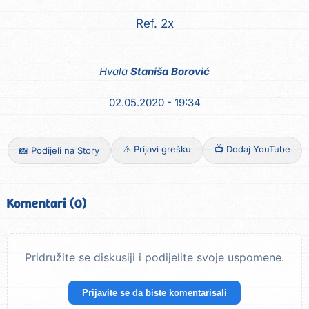
Ref. 2x
Hvala
Staniša Borović
02.05.2020 - 19:34
⚠️ Prijavi grešku
📺 Dodaj YouTube
📸 Podijeli na Story
Komentari (0)
Pridružite se diskusiji i podijelite svoje uspomene.
Prijavite se da biste komentarisali