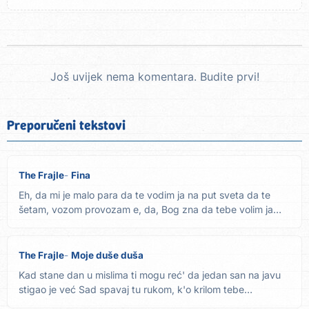
Još uvijek nema komentara. Budite prvi!
Preporučeni tekstovi
The Frajle
Fina
Eh, da mi je malo para da te vodim ja na put sveta da te
šetam, vozom provozam e, da, Bog zna da tebe volim ja
odavde...
The Frajle
Moje duše duša
Kad stane dan u mislima ti mogu reć' da jedan san na javu
stigao je već Sad spavaj tu rukom, k'o krilom tebe
pokrivam...