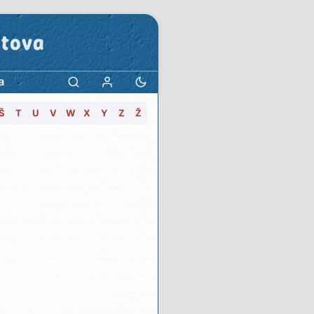
stova
a
Š
T
U
V
W
X
Y
Z
Ž