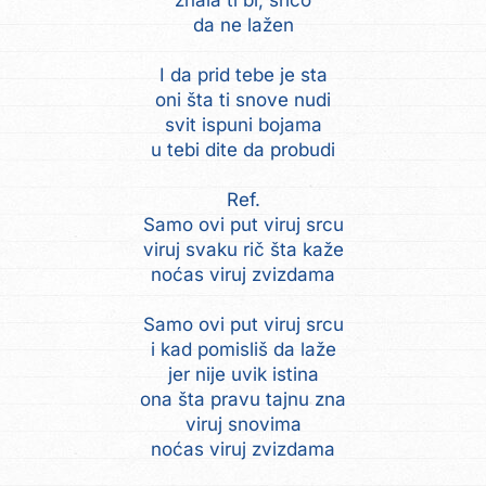
znala ti bi, srićo
da ne lažen
I da prid tebe je sta
oni šta ti snove nudi
svit ispuni bojama
u tebi dite da probudi
Ref.
Samo ovi put viruj srcu
viruj svaku rič šta kaže
noćas viruj zvizdama
Samo ovi put viruj srcu
i kad pomisliš da laže
jer nije uvik istina
ona šta pravu tajnu zna
viruj snovima
noćas viruj zvizdama