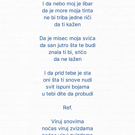
I da nebo moj je libar
da je more moja tinta
ne bi triba jedne riči
da ti kažen
Da je misec moja svića
da san jutro šta te budi
znala ti bi, srićo
da ne lažen
I da prid tebe je sta
oni šta ti snove nudi
svit ispuni bojama
u tebi dite da probudi
Ref.
Viruj snovima
noćas viruj zvizdama