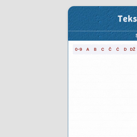
Teks
0-9
A
B
C
Č
Ć
D
DŽ