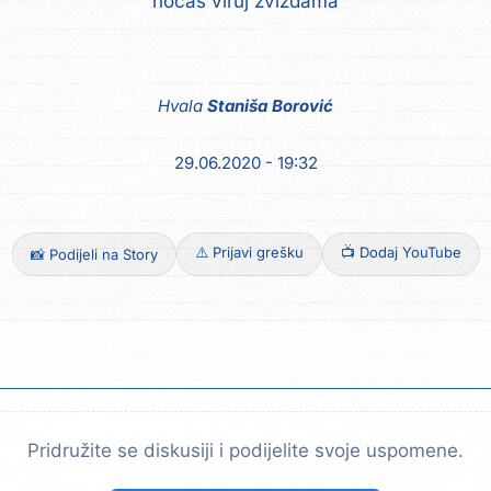
noćas viruj zvizdama
Hvala
Staniša Borović
29.06.2020 - 19:32
⚠️ Prijavi grešku
📺 Dodaj YouTube
📸 Podijeli na Story
Pridružite se diskusiji i podijelite svoje uspomene.