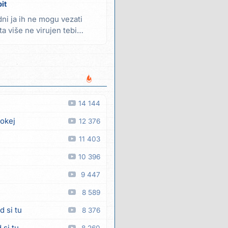
it
dni ja ih ne mogu vezati
a više ne virujen tebi
14 144
 okej
12 376
11 403
10 396
9 447
8 589
d si tu
8 376