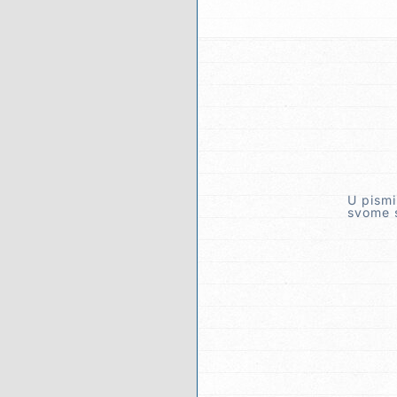
U pismi
svome s