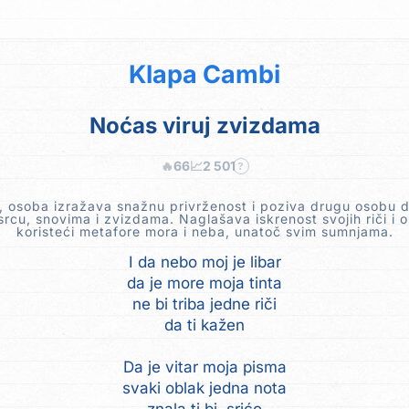
Klapa Cambi
Noćas viruj zvizdama
🔥
66
📈
2 501
?
, osoba izražava snažnu privrženost i poziva drugu osobu d
rcu, snovima i zvizdama. Naglašava iskrenost svojih riči i o
koristeći metafore mora i neba, unatoč svim sumnjama.
I da nebo moj je libar
da je more moja tinta
ne bi triba jedne riči
da ti kažen
Da je vitar moja pisma
svaki oblak jedna nota