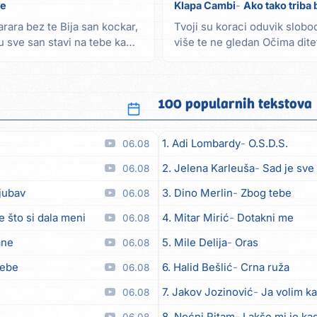
be
Klapa Cambi
Ako tako triba b
rara bez te Bija san kockar,
Tvoji su koraci oduvik slobo
ću sve san stavi na tebe ka
više te ne gledan Očima ditet
možda, iz...
100 popularnih tekstova
1. Adi Lombardy
O.S.D.S.
06.08
2. Jelena Karleuša
Sad je sve
06.08
ljubav
3. Dino Merlin
Zbog tebe
06.08
e što si dala meni
4. Mitar Mirić
Dotakni me
06.08
ane
5. Mile Delija
Oras
06.08
tebe
6. Halid Bešlić
Crna ruža
06.08
7. Jakov Jozinović
Ja volim ka
06.08