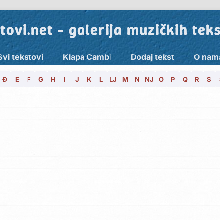
tovi.net - galerija muzičkih tek
Svi tekstovi
Klapa Cambi
Dodaj tekst
O nam
Đ
E
F
G
H
I
J
K
L
LJ
M
N
NJ
O
P
Q
R
S