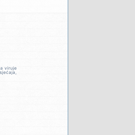
a viruje
sjećaja,