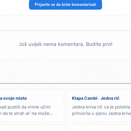
Prijavite se da biste komentarisali
Još uvijek nema komentara. Budite prvi!
a svoje misto
Klapa Cambi
Jedna rič
kad pustiš da vrime učini
Jedna kriva rič ca je poletila u
m da te strah al' ne može
pritvorila u sjenu Jedna kriv