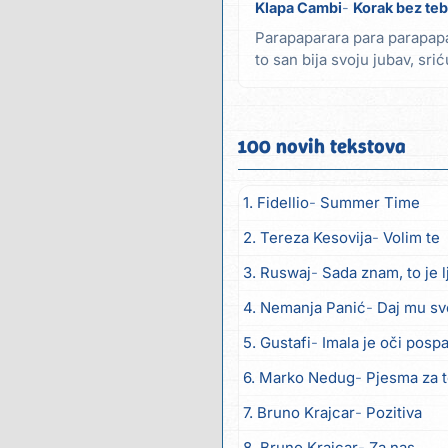
Klapa Cambi
Korak bez te
Parapaparara para parapapa
to san bija svoju jubav, sri
život...
100 novih tekstova
1. Fidellio
Summer Time
2. Tereza Kesovija
Volim te
3. Ruswaj
Sada znam, to je 
4. Nemanja Panić
Daj mu sv
5. Gustafi
Imala je oči posp
6. Marko Nedug
Pjesma za 
7. Bruno Krajcar
Pozitiva