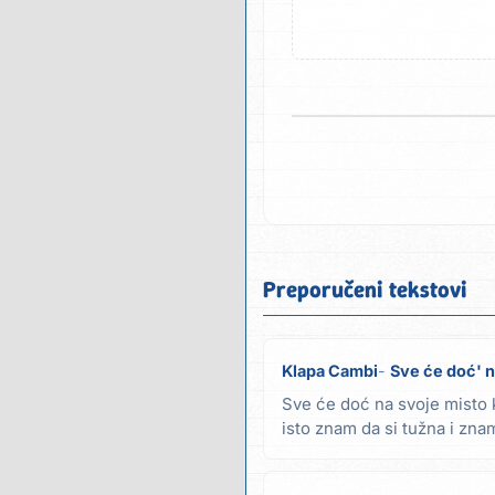
Preporučeni tekstovi
Klapa Cambi
Sve će doć' n
Sve će doć na svoje misto 
isto znam da si tužna i zna
kazna bit...