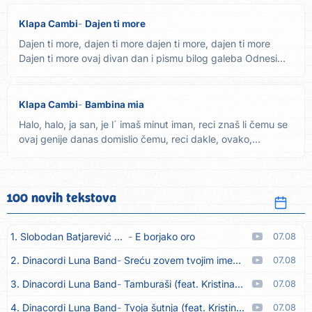
Klapa Cambi
Dajen ti more
Dajen ti more, dajen ti more dajen ti more, dajen ti more
Dajen ti more ovaj divan dan i pismu bilog galeba Odnesi...
Klapa Cambi
Bambina mia
Halo, halo, ja san, je l´ imaš minut iman, reci znaš li čemu se
ovaj genije danas domislio čemu, reci dakle, ovako,...
100 novih tekstova
1. Slobodan Batjarević Čobe
E borjako oro
07.08
2. Dinacordi Luna Band
Sreću zovem tvojim imenom (feat. Kristina Smetko)
07.08
3. Dinacordi Luna Band
Tamburaši (feat. Kristina Smetko)
07.08
4. Dinacordi Luna Band
Tvoja šutnja (feat. Kristina Smetko)
07.08