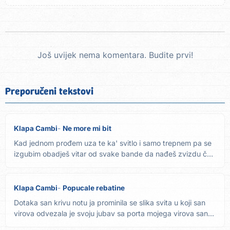
Još uvijek nema komentara. Budite prvi!
Preporučeni tekstovi
Klapa Cambi
Ne more mi bit
Kad jednom prođem uza te ka' svitlo i samo trepnem pa se
izgubim obadješ vitar od svake bande da nađeš zvizdu ča
je za...
Klapa Cambi
Popucale rebatine
Dotaka san krivu notu ja prominila se slika svita u koji san
virova odvezala je svoju jubav sa porta mojega virova san...