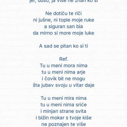
jer, dušo, ja više ne znan ko si
Ne dotiču te riči
ni jušne, ni tople moje ruke
a siguran san bia
da mirno si more moje luke
A sad se pitan ko si ti
Ref.
Tu u meni mora nima
tu u meni nima arje
i čovik bit ne mogu
šta jubav svoju u vitar daje
Tu u meni mira nima
tu u meni nima sriće
i minjan strane svita
i bižin mokar s tvoje kiše
ne poznajen te više