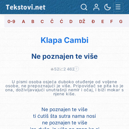
Tekstovi.net
☰
0-9
A
B
C
Č
Ć
D
DŽ
Đ
E
F
G
Klapa Cambi
Ne poznajen te više
🔥
52
📈
2 462
?
U pismi osoba osjeća duboko otuđenje od voljene
osobe, ne prepoznajući je više. Pripovidač se pita ko je
ona, doživljavajući unutrašnji nemir i očaj, i biži mokar s
njene kiše.
Ne poznajen te više
ti ćutiš šta sutra nama nosi
ne poznajen te više