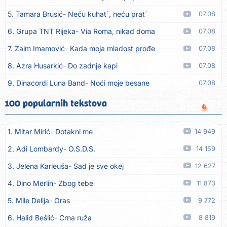
5. Tamara Brusić
Neću kuhat´, neću prat´
07.08
6. Grupa TNT Rijeka
Via Roma, nikad doma
07.08
7. Zaim Imamović
Kada moja mladost prođe
07.08
8. Azra Husarkić
Do zadnje kapi
07.08
9. Dinacordi Luna Band
Noći moje besane
07.08
10. Pet za 5
Pozdravi mi Stubicu
07.08
100 popularnih tekstova
11. Dinacordi Luna Band
Anđeo moj
07.08
1. Mitar Mirić
Dotakni me
14 949
12. Vesna Kartuš
Vrati se
07.08
2. Adi Lombardy
O.S.D.S.
14 159
13. Severina
Pozovi me ti (Anksiozna)
06.08
3. Jelena Karleuša
Sad je sve okej
12 627
14. Fidellio
Summer Time
06.08
4. Dino Merlin
Zbog tebe
11 873
15. Tereza Kesovija
Volim te
06.08
5. Mile Delija
Oras
9 772
16. Ruswaj
Sada znam, to je ljubav
06.08
6. Halid Bešlić
Crna ruža
8 819
17. Nemanja Panić
Daj mu sve što si dala meni
06.08