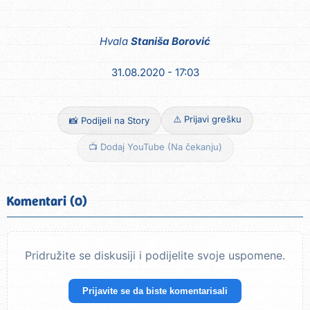
Hvala
Staniša Borović
31.08.2020 - 17:03
⚠️ Prijavi grešku
📸 Podijeli na Story
📺 Dodaj YouTube (Na čekanju)
Komentari (0)
Pridružite se diskusiji i podijelite svoje uspomene.
Prijavite se da biste komentarisali