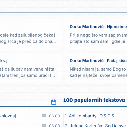
e
Darko Martinović
Njeno ime
anđele kad zaljubljenog čekaš
Prije nego što vam zapjevam
mog srca je prečica do dna
pitajte što sam sam i gdje je
Njeno ime,...
kraj
Darko Martinović
Padaj kišo
eš da ljubav nam vene ništa
Nikad nisam ja, samo Bog to
stani tren još samo uradi to
kad je najteže, svoje osmehe
umoran,...
100 popularnih tekstova
ksiozna)
1. Adi Lombardy
O.S.D.S.
06.08
2. Jelena Karleuša
Sad je sve
06.08