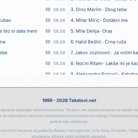
3. Dino Merlin
Zbog tebe
06.08
ljubav
4. Mitar Mirić
Dotakni me
06.08
e što si dala meni
5. Mile Delija
Oras
06.08
ane
6. Halid Bešlić
Crna ruža
06.08
tebe
7. Jakov Jozinović
Ja volim ka
06.08
8. Noćni Ritam
Lakše mi je kad
06.08
9. Aleksandra Prijović
Kababa
06.08
 moći
10. Halid Bešlić
Ljiljani
06.08
toči (Nazdravlje)
11. Aleksandra Prijović
Macho
06.08
1999 - 2026 Tekstovi.net
el
12. Faraon
Hello Kitty
06.08
jesama pripadaju njihovim autorima. Tekstovi.net zadržava prava na vlastiti vizua
go je zabranjeno masovno (automatsko) preuzimanje (scraping) i neovlašteno ko
lipo ko doma
13. Noćni Ritam
Rekla si mi
06.08
portale bez odobrenja.
a
14. Karlo!
Mon amour
06.08
a muzičkih tekstova sa područja Bosne i Hercegovine, Crne Gore, Hrvatske i Srbi
provjerene stihove vaših omiljenih pjesama.