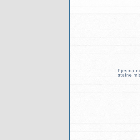
Pjesma no
stalne mi