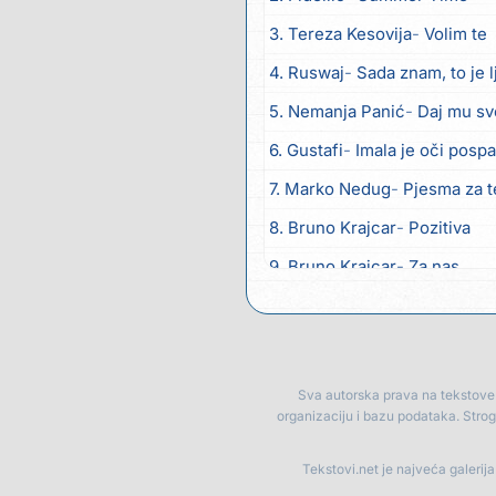
3. Tereza Kesovija
Volim te
4. Ruswaj
Sada znam, to je 
5. Nemanja Panić
Daj mu sv
6. Gustafi
Imala je oči posp
7. Marko Nedug
Pjesma za 
8. Bruno Krajcar
Pozitiva
9. Bruno Krajcar
Za nas
10. Tereza Kesovija
Da li ću
11. Lidija Bačić
Neka se vino 
12. Karin Kuljanić
Nisi zavrid
Sva autorska prava na tekstove p
organizaciju i bazu podataka. Stro
13. Tamara Brusić
Nigdi ni 
14. Tamara Brusić
Biž´mo ć
Tekstovi.net je najveća galerij