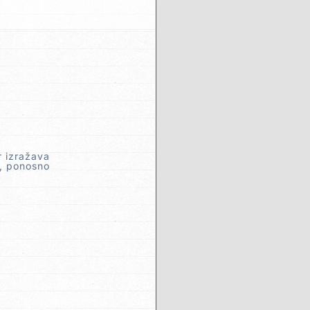
r izražava
i, ponosno