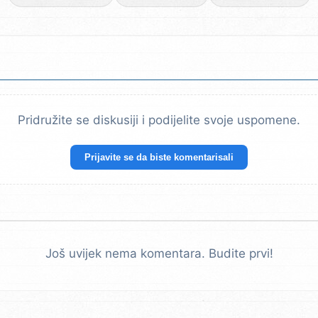
Pridružite se diskusiji i podijelite svoje uspomene.
Prijavite se da biste komentarisali
Još uvijek nema komentara. Budite prvi!