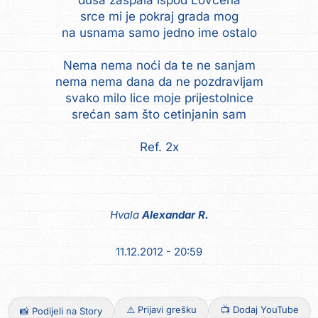
duša zaspala ispod Lovćena
srce mi je pokraj grada mog
na usnama samo jedno ime ostalo
Nema nema noći da te ne sanjam
nema nema dana da ne pozdravljam
svako milo lice moje prijestolnice
srećan sam što cetinjanin sam
Ref. 2x
Hvala
Alexandar R.
11.12.2012 - 20:59
⚠️ Prijavi grešku
📺 Dodaj YouTube
📸 Podijeli na Story