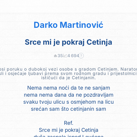
Darko Martinović
Srce mi je pokraj Cetinja
🔥
35
📈
4 694
?
si poruku o dubokoj vezi osobe s gradom Cetinjem. Narato
sli i osjećaje ljubavi prema svom rodnom gradu i prijestolnic
ističući da je Cetinjanin.
Nema nema noći da te ne sanjam
nema nema dana da ne pozdravljam
svaku tvoju ulicu s osmjehom na licu
srećan sam što cetinjanin sam
Ref.
Srce mi je pokraj Cetinja