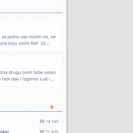
 za jedno vas molim ne, ne
 ona koju volim Ref. 2x
 zna drugu osim tebe voleo
 tebi dao i izgoreo Lud i
14 145
 okej
12 410