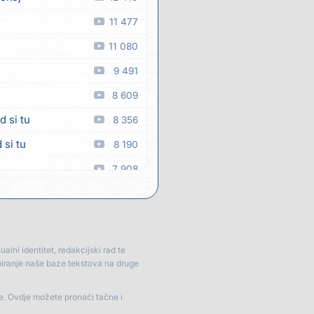
11 477
11 080
9 491
8 609
d si tu
8 356
 si tu
8 190
7 908
7 878
 man
7 347
7 318
lni identitet, redakcijski rad te
piranje naše baze tekstova na druge
6 925
6 407
je. Ovdje možete pronaći tačne i