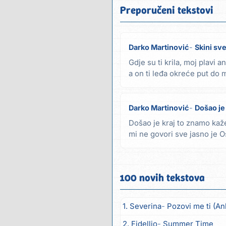
Preporučeni tekstovi
Darko Martinović
Skini sv
Gdje su ti krila, moj plavi 
a on ti leđa okreće put do 
da li...
Darko Martinović
Došao je 
Došao je kraj to znamo kaž
mi ne govori sve jasno je O
zbog mene...
100 novih tekstova
1. Severina
Pozovi me ti (An
2. Fidellio
Summer Time