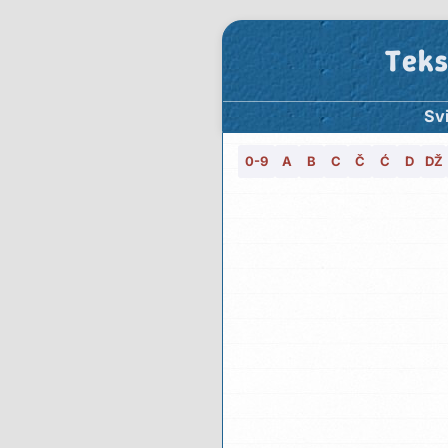
Teks
Svi
0-9
A
B
C
Č
Ć
D
DŽ