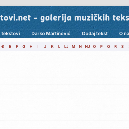
tovi.net - galerija muzičkih tek
 tekstovi
Darko Martinović
Dodaj tekst
O n
Đ
E
F
G
H
I
J
K
L
LJ
M
N
NJ
O
P
Q
R
S