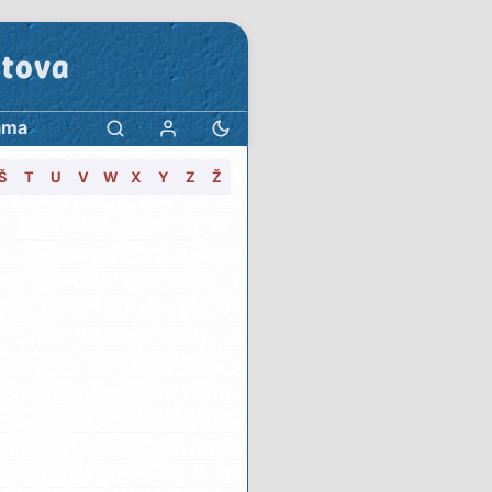
stova
ama
Š
T
U
V
W
X
Y
Z
Ž