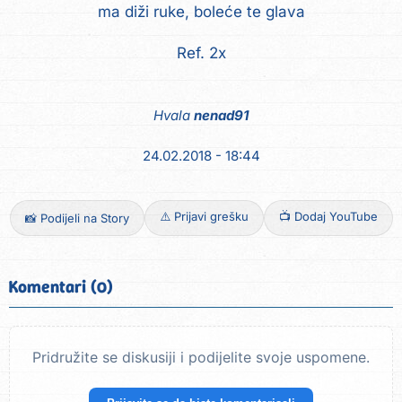
ma diži ruke, boleće te glava
Ref. 2x
Hvala
nenad91
24.02.2018 - 18:44
⚠️ Prijavi grešku
📺 Dodaj YouTube
📸 Podijeli na Story
Komentari (0)
Pridružite se diskusiji i podijelite svoje uspomene.