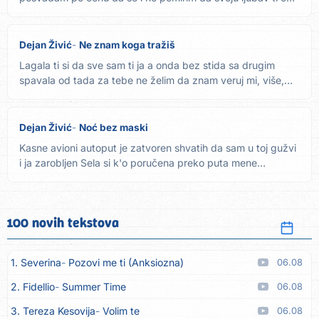
srca...
Dejan Živić
Ne znam koga tražiš
Lagala ti si da sve sam ti ja a onda bez stida sa drugim
spavala od tada za tebe ne želim da znam veruj mi, više,
više...
Dejan Živić
Noć bez maski
Kasne avioni autoput je zatvoren shvatih da sam u toj gužvi
i ja zarobljen Sela si k'o poručena preko puta mene
ponudih...
100 novih tekstova
1. Severina
Pozovi me ti (Anksiozna)
06.08
2. Fidellio
Summer Time
06.08
3. Tereza Kesovija
Volim te
06.08