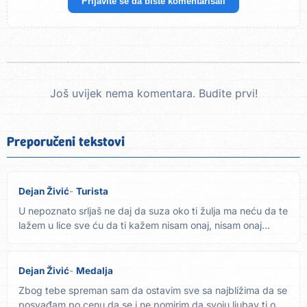
Prijavite se da biste komentarisali
Još uvijek nema komentara. Budite prvi!
Preporučeni tekstovi
Dejan Živić
Turista
U nepoznato srljaš ne daj da suza oko ti žulja ma neću da te
lažem u lice sve ću da ti kažem nisam onaj, nisam onaj...
Dejan Živić
Medalja
Zbog tebe spreman sam da ostavim sve sa najbližima da se
posvađam po cenu da se i ne pomirim da svoju ljubav ti od