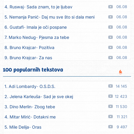
4. Ruswaj
Sada znam, to je ljubav
06.08
5. Nemanja Panić
Daj mu sve što si dala meni
06.08
6. Gustafi
Imala je oči pospane
06.08
7. Marko Nedug
Pjesma za tebe
06.08
8. Bruno Krajcar
Pozitiva
06.08
9. Bruno Krajcar
Za nas
06.08
10. Tereza Kesovija
Da li ću moći
06.08
100 popularnih tekstova
11. Lidija Bačić
Neka se vino toči (Nazdravlje)
06.08
1. Adi Lombardy
O.S.D.S.
14 145
12. Karin Kuljanić
Nisi zavridel
06.08
2. Jelena Karleuša
Sad je sve okej
12 423
13. Tamara Brusić
Nigdi ni lipo ko doma
06.08
3. Dino Merlin
Zbog tebe
11 530
14. Tamara Brusić
Biž´mo ća
06.08
4. Mitar Mirić
Dotakni me
11 321
15. Rusko Richie
Bila si, bila
06.08
5. Mile Delija
Oras
9 497
16. Rusko Richie
Ti i ja
06.08