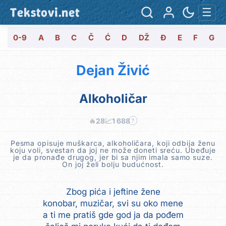
Tekstovi.net
☰
0-9
A
B
C
Č
Ć
D
DŽ
Đ
E
F
G
Dejan Živić
Alkoholičar
🔥
28
📈
1 688
?
Pesma opisuje muškarca, alkoholičara, koji odbija ženu
koju voli, svestan da joj ne može doneti sreću. Ubeđuje
je da pronađe drugog, jer bi sa njim imala samo suze.
On joj želi bolju budućnost.
Zbog pića i jeftine žene
konobar, muzičar, svi su oko mene
a ti me pratiš gde god ja da pođem