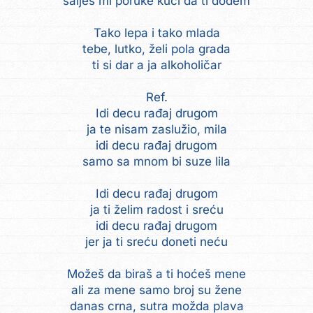
šalješ mi poruke kući da ti dođem
Tako lepa i tako mlada
tebe, lutko, želi pola grada
ti si dar a ja alkoholičar
Ref.
Idi decu rađaj drugom
ja te nisam zaslužio, mila
idi decu rađaj drugom
samo sa mnom bi suze lila
Idi decu rađaj drugom
ja ti želim radost i sreću
idi decu rađaj drugom
jer ja ti sreću doneti neću
Možeš da biraš a ti hoćeš mene
ali za mene samo broj su žene
danas crna, sutra možda plava