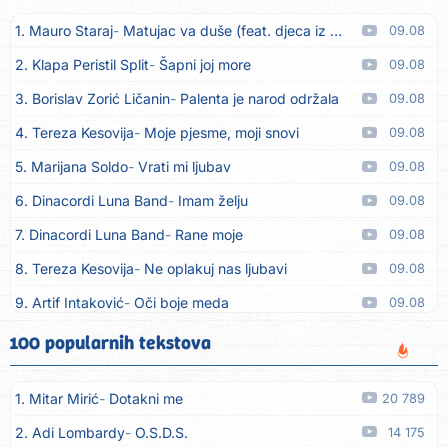
1. Mauro Staraj
Matujac va duše (feat. djeca iz Matulja)
09.08
2. Klapa Peristil Split
Šapni joj more
09.08
3. Borislav Zorić Ličanin
Palenta je narod održala
09.08
4. Tereza Kesovija
Moje pjesme, moji snovi
09.08
5. Marijana Soldo
Vrati mi ljubav
09.08
6. Dinacordi Luna Band
Imam želju
09.08
7. Dinacordi Luna Band
Rane moje
09.08
8. Tereza Kesovija
Ne oplakuj nas ljubavi
09.08
9. Artif Intaković
Oči boje meda
09.08
10. Rifat Tepić
Iza tamnih zavjesa
09.08
100 popularnih tekstova
11. Dinacordi Luna Band
Srce svoje neću drugoj dati
09.08
1. Mitar Mirić
Dotakni me
20 789
12. Dreletronic
Vumrl mi je pajcek moj
08.08
2. Adi Lombardy
O.S.D.S.
14 175
13. Dinacordi Luna Band
Zora plava
08.08