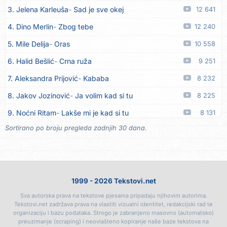
3. Jelena Karleuša
Sad je sve okej
12 641
14. Dinacordi Luna Band
Imam sve, fališ ti
08.08
4. Dino Merlin
Zbog tebe
12 240
15. Dinacordi Luna Band
Prijatelji stari
08.08
5. Mile Delija
Oras
10 558
16. Dinacordi Luna Band
Nikada saznati neću
08.08
6. Halid Bešlić
Crna ruža
9 251
17. Tereza Kesovija
Ljubavi nestaju
08.08
7. Aleksandra Prijović
Kababa
8 232
18. Tereza Kesovija
Trebaš mi noćas
08.08
8. Jakov Jozinović
Ja volim kad si tu
8 225
19. Slobodan Batjarević Čobe
E borjako oro
07.08
9. Noćni Ritam
Lakše mi je kad si tu
8 131
20. Dinacordi Luna Band
Sreću zovem tvojim imenom
07.08
Sortirano po broju pregleda zadnjih 30 dana.
10. Halid Bešlić
Ljiljani
7 721
21. Dinacordi Luna Band
Tamburaši
07.08
11. Aleksandra Prijović
Macho man
7 361
22. Dinacordi Luna Band
Tvoja šutnja
07.08
12. Faraon
Hello Kitty
7 193
23. Tamara Brusić
Neću kuhat´, neću prat´
07.08
1999 - 2026 Tekstovi.net
13. Vesna Zmijanac
Ovo u grudima
6 761
24. Grupa TNT Rijeka
Via Roma, nikad doma
07.08
Sva autorska prava na tekstove pjesama pripadaju njihovim autorima.
14. Džej Ramadanovski
Ova mačka do mene
6 399
25. Zaim Imamović
Kada moja mladost prođe
07.08
Tekstovi.net zadržava prava na vlastiti vizualni identitet, redakcijski rad te
organizaciju i bazu podataka. Strogo je zabranjeno masovno (automatsko)
15. Karlo!
Mon amour
6 394
26. Azra Husarkić
Do zadnje kapi
07.08
preuzimanje (scraping) i neovlašteno kopiranje naše baze tekstova na