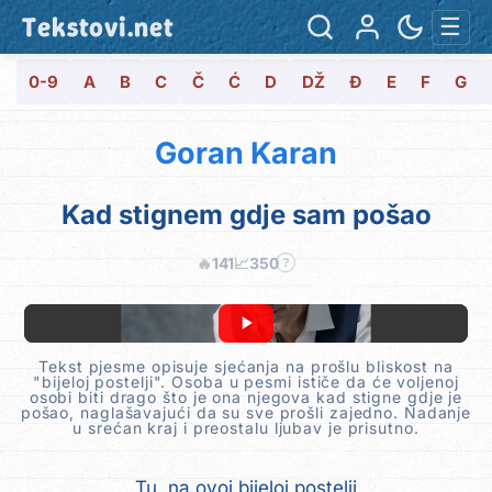
Tekstovi.net
☰
0-9
A
B
C
Č
Ć
D
DŽ
Đ
E
F
G
Goran Karan
Kad stignem gdje sam pošao
🔥
141
📈
350
?
Tekst pjesme opisuje sjećanja na prošlu bliskost na
"bijeloj postelji". Osoba u pesmi ističe da će voljenoj
osobi biti drago što je ona njegova kad stigne gdje je
pošao, naglašavajući da su sve prošli zajedno. Nadanje
u srećan kraj i preostalu ljubav je prisutno.
Tu, na ovoj bijeloj postelji