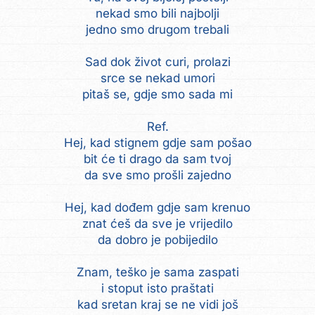
nekad smo bili najbolji
jedno smo drugom trebali
Sad dok život curi, prolazi
srce se nekad umori
pitaš se, gdje smo sada mi
Ref.
Hej, kad stignem gdje sam pošao
bit će ti drago da sam tvoj
da sve smo prošli zajedno
Hej, kad dođem gdje sam krenuo
znat ćeš da sve je vrijedilo
da dobro je pobijedilo
Znam, teško je sama zaspati
i stoput isto praštati
kad sretan kraj se ne vidi još