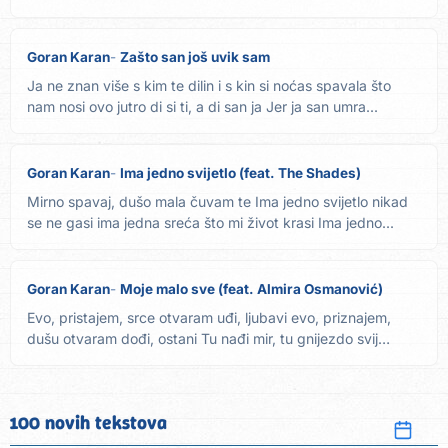
Goran Karan
Zašto san još uvik sam
Ja ne znan više s kim te dilin i s kin si noćas spavala što
nam nosi ovo jutro di si ti, a di san ja Jer ja san umra...
Goran Karan
Ima jedno svijetlo (feat. The Shades)
Mirno spavaj, dušo mala čuvam te Ima jedno svijetlo nikad
se ne gasi ima jedna sreća što mi život krasi Ima jedno...
Goran Karan
Moje malo sve (feat. Almira Osmanović)
Evo, pristajem, srce otvaram uđi, ljubavi evo, priznajem,
dušu otvaram dođi, ostani Tu nađi mir, tu gnijezdo svij
budi...
100 novih tekstova