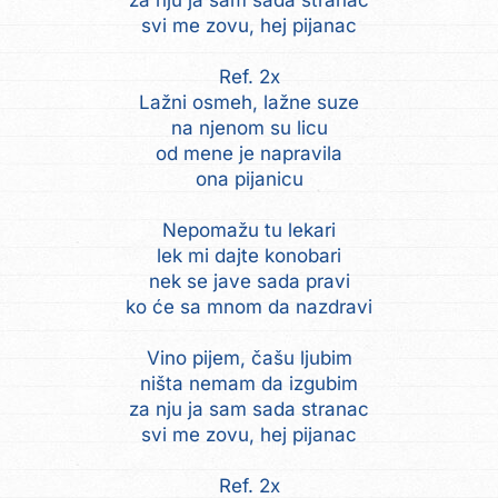
za nju ja sam sada stranac
svi me zovu, hej pijanac
Ref. 2x
Lažni osmeh, lažne suze
na njenom su licu
od mene je napravila
ona pijanicu
Nepomažu tu lekari
lek mi dajte konobari
nek se jave sada pravi
ko će sa mnom da nazdravi
Vino pijem, čašu ljubim
ništa nemam da izgubim
za nju ja sam sada stranac
svi me zovu, hej pijanac
Ref. 2x