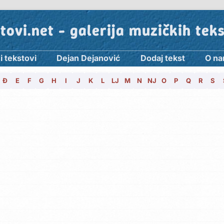
tovi.net - galerija muzičkih tek
i tekstovi
Dejan Dejanović
Dodaj tekst
O n
Đ
E
F
G
H
I
J
K
L
LJ
M
N
NJ
O
P
Q
R
S