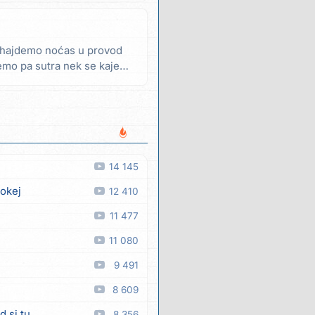
i hajdemo noćas u provod
emo pa sutra nek se kajemo
14 145
 okej
12 410
11 477
11 080
9 491
8 609
d si tu
8 356