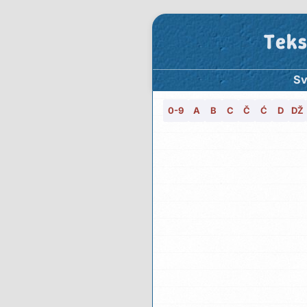
Teks
Sv
0-9
A
B
C
Č
Ć
D
DŽ