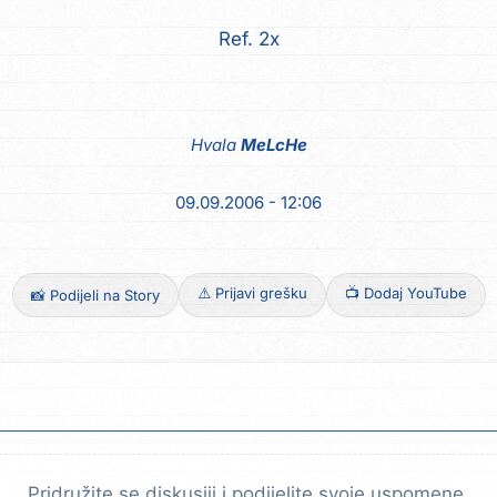
Ref. 2x
Hvala
MeLcHe
09.09.2006 - 12:06
⚠️ Prijavi grešku
📺 Dodaj YouTube
📸 Podijeli na Story
Pridružite se diskusiji i podijelite svoje uspomene.