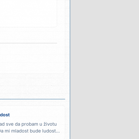
udost
ad sve da probam u životu
Da mi mladost bude ludost