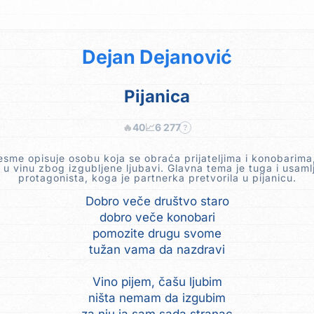
Dejan Dejanović
Pijanica
🔥
40
📈
6 277
?
esme opisuje osobu koja se obraća prijateljima i konobarima,
 u vinu zbog izgubljene ljubavi. Glavna tema je tuga i usaml
protagonista, koga je partnerka pretvorila u pijanicu.
Dobro veče društvo staro
dobro veče konobari
pomozite drugu svome
tužan vama da nazdravi
Vino pijem, čašu ljubim
ništa nemam da izgubim