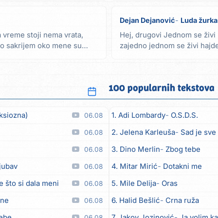
Dejan Dejanović
Luda žurka
 vreme stoji nema vrata,
Hej, drugovi Jednom se živ
ko sakrijem oko mene su
zajedno jednom se živi hajd
(2x) Ref. 2x...
100 popularnih tekstova
ksiozna)
1. Adi Lombardy
O.S.D.S.
06.08
2. Jelena Karleuša
Sad je sve
06.08
3. Dino Merlin
Zbog tebe
06.08
ljubav
4. Mitar Mirić
Dotakni me
06.08
e što si dala meni
5. Mile Delija
Oras
06.08
ane
6. Halid Bešlić
Crna ruža
06.08
tebe
7. Jakov Jozinović
Ja volim ka
06.08