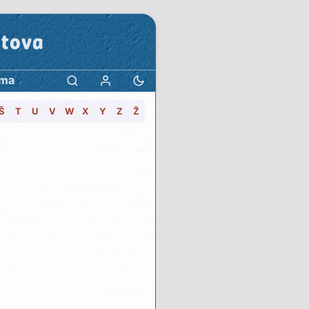
stova
ama
Š
T
U
V
W
X
Y
Z
Ž