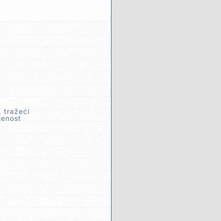
 tražeći
jenost