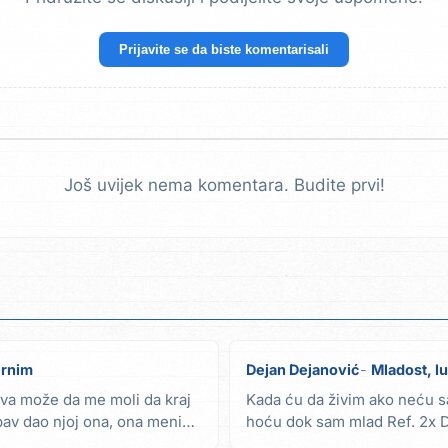
Prijavite se da biste komentarisali
Još uvijek nema komentara. Budite prvi!
crnim
Dejan Dejanović
Mladost, l
ava može da me moli da kraj
Kada ću da živim ako neću s
bav dao njoj ona, ona meni
hoću dok sam mlad Ref. 2x 
da se zabavim...