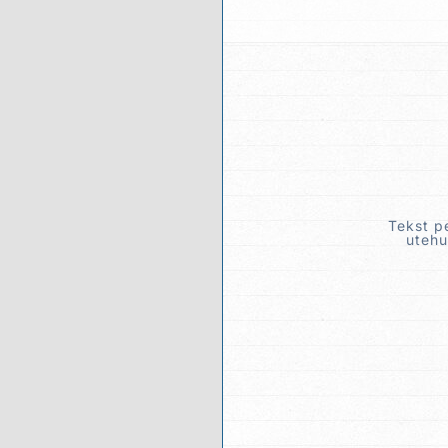
Tekst p
utehu