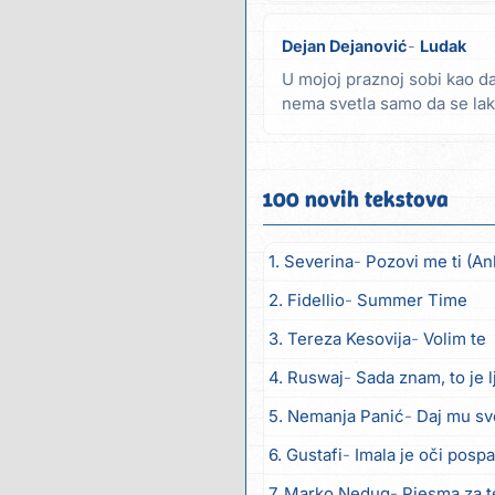
Dejan Dejanović
Ludak
U mojoj praznoj sobi kao da
nema svetla samo da se la
hladni zidovi Da...
100 novih tekstova
1. Severina
Pozovi me ti (An
2. Fidellio
Summer Time
3. Tereza Kesovija
Volim te
4. Ruswaj
Sada znam, to je 
5. Nemanja Panić
Daj mu sv
6. Gustafi
Imala je oči posp
7. Marko Nedug
Pjesma za 