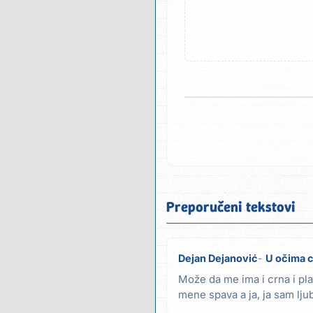
Preporučeni tekstovi
Dejan Dejanović
U očima 
Može da me ima i crna i pl
mene spava a ja, ja sam lju
nespokoj...