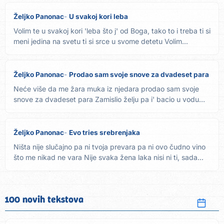
Željko Panonac
U svakoj kori leba
Volim te u svakoj kori 'leba što j' od Boga, tako to i treba ti si
meni jedina na svetu ti si srce u svome detetu Volim...
Željko Panonac
Prodao sam svoje snove za dvadeset para
Neće više da me žara muka iz njedara prodao sam svoje
snove za dvadeset para Zamislio želju pa i' bacio u vodu
nek te...
Željko Panonac
Evo tries srebrenjaka
Ništa nije slučajno pa ni tvoja prevara pa ni ovo čudno vino
što me nikad ne vara Nije svaka žena laka nisi ni ti, sada...
100 novih tekstova