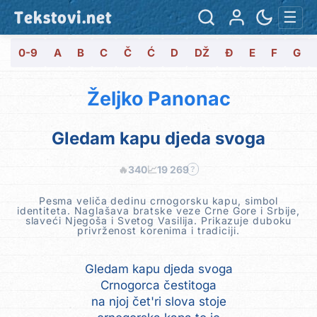
Tekstovi.net
☰
0-9
A
B
C
Č
Ć
D
DŽ
Đ
E
F
G
Željko Panonac
Gledam kapu djeda svoga
🔥
340
📈
19 269
?
Pesma veliča dedinu crnogorsku kapu, simbol
identiteta. Naglašava bratske veze Crne Gore i Srbije,
slaveći Njegoša i Svetog Vasilija. Prikazuje duboku
privrženost korenima i tradiciji.
Gledam kapu djeda svoga
Crnogorca čestitoga
na njoj čet'ri slova stoje