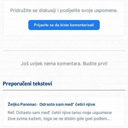
Pridružite se diskusiji i podijelite svoje uspomene.
Prijavite se da biste komentarisali
Još uvijek nema komentara. Budite prvi!
Preporučeni tekstovi
Željko Panonac
Odrasto sam međ' četiri njive
Ref. Odrasto sam međ' četiri njive tamo moje uspomene
žive svima kažem, toga se ne stidim gde god pođem
Vojvodinu vidim...