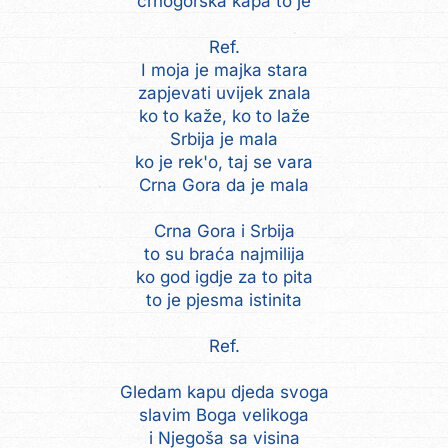
crnogorska kapa to je
Ref.
I moja je majka stara
zapjevati uvijek znala
ko to kaže, ko to laže
Srbija je mala
ko je rek'o, taj se vara
Crna Gora da je mala
Crna Gora i Srbija
to su braća najmilija
ko god igdje za to pita
to je pjesma istinita
Ref.
Gledam kapu djeda svoga
slavim Boga velikoga
i Njegoša sa visina