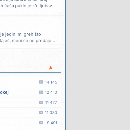
vih čaša puklo je k'o ljubav
je jedini mi greh što
staješ, meni se ne predaješ
14 145
 okej
12 410
11 477
11 080
9 491