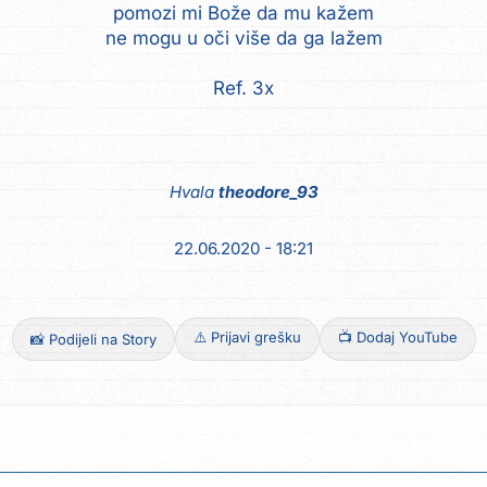
pomozi mi Bože da mu kažem
ne mogu u oči više da ga lažem
Ref. 3x
Hvala
theodore_93
22.06.2020 - 18:21
⚠️ Prijavi grešku
📺 Dodaj YouTube
📸 Podijeli na Story