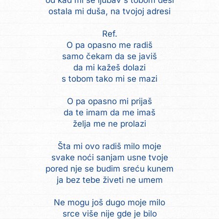
od kad mi se ljubav s tobom desi
ostala mi duša, na tvojoj adresi
Ref.
O pa opasno me radiš
samo čekam da se javiš
da mi kažeš dolazi
s tobom tako mi se mazi
O pa opasno mi prijaš
da te imam da me imaš
želja me ne prolazi
Šta mi ovo radiš milo moje
svake noći sanjam usne tvoje
pored nje se budim sreću kunem
ja bez tebe živeti ne umem
Ne mogu još dugo moje milo
srce više nije gde je bilo