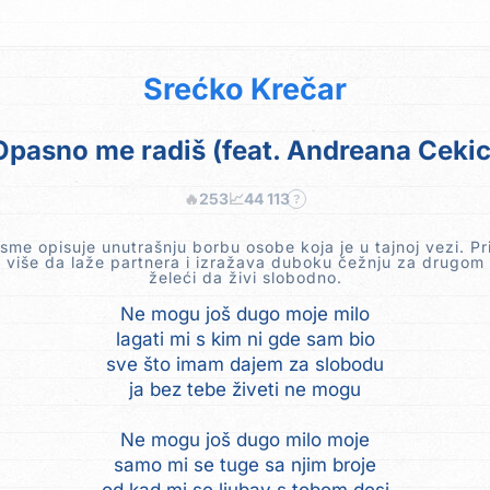
Srećko Krečar
Opasno me radiš (feat. Andreana Cekic
🔥
253
📈
44 113
?
sme opisuje unutrašnju borbu osobe koja je u tajnoj vezi. Pr
 više da laže partnera i izražava duboku čežnju za drugom
želeći da živi slobodno.
Ne mogu još dugo moje milo
lagati mi s kim ni gde sam bio
sve što imam dajem za slobodu
ja bez tebe živeti ne mogu
Ne mogu još dugo milo moje
samo mi se tuge sa njim broje