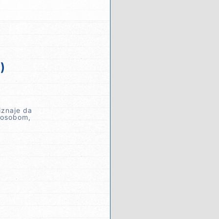
)
iznaje da
 osobom,