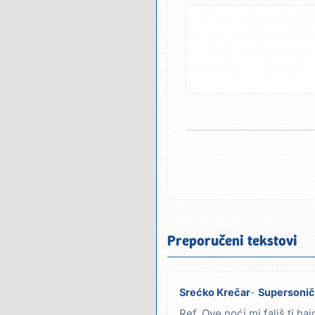
Preporučeni tekstovi
Srećko Krečar
Supersoni
Ref. Ove noći mi fališ ti ha