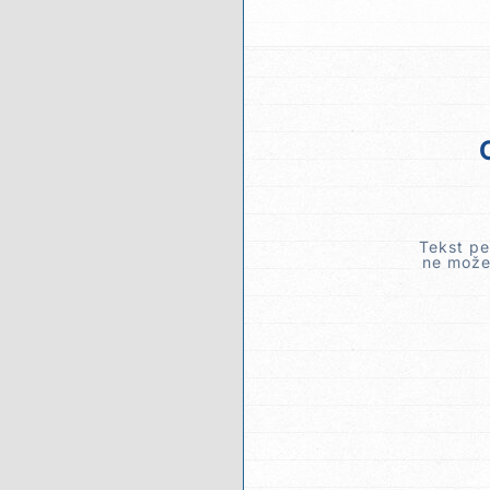
Tekst pe
ne može