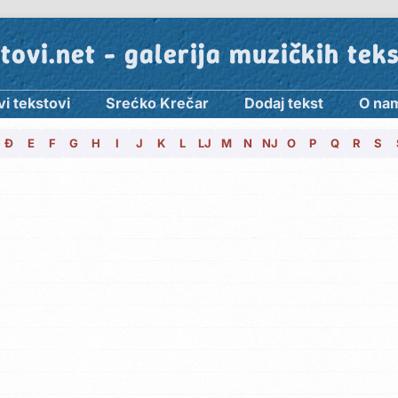
tovi.net - galerija muzičkih tek
vi tekstovi
Srećko Krečar
Dodaj tekst
O na
Đ
E
F
G
H
I
J
K
L
LJ
M
N
NJ
O
P
Q
R
S