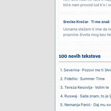
biće nam provod lud k'o i 
turu...
Srećko Krečar
Ti me znaš
Usnama stežem ti ime da ne
praznine života mog bez te
dane unazad da ne bi...
100 novih tekstova
1. Severina
Pozovi me ti (An
2. Fidellio
Summer Time
3. Tereza Kesovija
Volim te
4. Ruswaj
Sada znam, to je 
5. Nemanja Panić
Daj mu sv