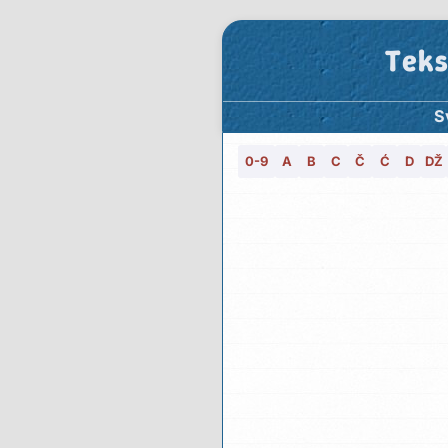
Teks
S
0-9
A
B
C
Č
Ć
D
DŽ