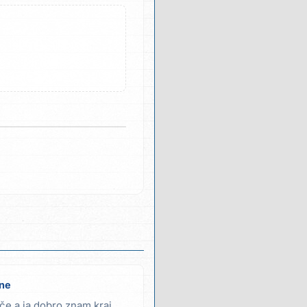
ene
viče a ja dobro znam kraj