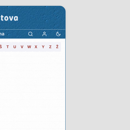
stova
ma
Š
T
U
V
W
X
Y
Z
Ž