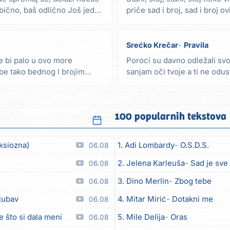
obično, baš odlično Još jednu
priče sad i broj, sad i broj o
naša...
Srećko Krečar
Pravila
 bi palo u ovo more
Poroci su davno odležali svo
be tako bednog I brojim
sanjam oči tvoje a ti ne odu
Krenem pa se...
100 popularnih tekstova
ksiozna)
1. Adi Lombardy
O.S.D.S.
06.08
2. Jelena Karleuša
Sad je sve
06.08
3. Dino Merlin
Zbog tebe
06.08
ljubav
4. Mitar Mirić
Dotakni me
06.08
e što si dala meni
5. Mile Delija
Oras
06.08