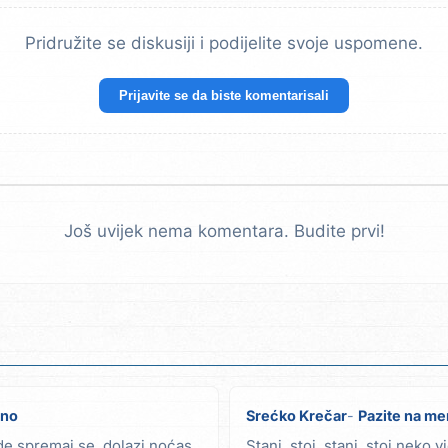
Pridružite se diskusiji i podijelite svoje uspomene.
Prijavite se da biste komentarisali
Još uvijek nema komentara. Budite prvi!
čno
Srećko Krečar
Pazite na m
jde spremaj se, dolazi noćas
Stani, stoj, stani, stoj neko 