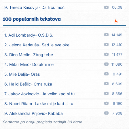
9. Tereza Kesovija
Da li ću moći
06.08
10. Lidija Bačić
Neka se vino toči (Nazdravlje)
06.08
100 popularnih tekstova
11. Karin Kuljanić
Nisi zavridel
06.08
1. Adi Lombardy
O.S.D.S.
14 145
12. Tamara Brusić
Nigdi ni lipo ko doma
06.08
2. Jelena Karleuša
Sad je sve okej
12 410
13. Tamara Brusić
Biž´mo ća
06.08
3. Dino Merlin
Zbog tebe
11 477
14. Rusko Richie
Bila si, bila
06.08
4. Mitar Mirić
Dotakni me
11 080
15. Rusko Richie
Ti i ja
06.08
5. Mile Delija
Oras
9 491
16. Azra Husarkić
Ako treba
06.08
6. Halid Bešlić
Crna ruža
8 609
17. Azra Husarkić
Ljubavnice
06.08
7. Jakov Jozinović
Ja volim kad si tu
8 356
18. Azra Husarkić
Zakon jačeg
06.08
8. Noćni Ritam
Lakše mi je kad si tu
8 190
19. Azra Husarkić
Premalo
06.08
9. Aleksandra Prijović
Kababa
7 908
20. Azra Husarkić
Omađijana
06.08
Sortirano po broju pregleda zadnjih 30 dana.
10. Halid Bešlić
Ljiljani
7 878
21. Azra Husarkić
Svaka žena
06.08