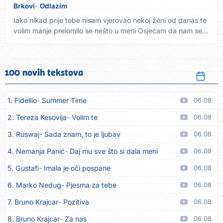
Brkovi
Odlazim
Iako nikad prije tebe nisam vjerovao nekoj ženi od danas te
volim manje prelomilo se nešto u meni Osjećam da nam se...
100 novih tekstova
1. Fidellio
Summer Time
06.08
2. Tereza Kesovija
Volim te
06.08
3. Ruswaj
Sada znam, to je ljubav
06.08
4. Nemanja Panić
Daj mu sve što si dala meni
06.08
5. Gustafi
Imala je oči pospane
06.08
6. Marko Nedug
Pjesma za tebe
06.08
7. Bruno Krajcar
Pozitiva
06.08
8. Bruno Krajcar
Za nas
06.08