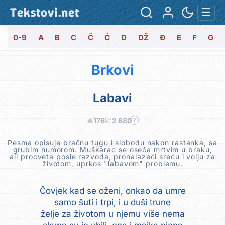
Tekstovi.net
☰
0-9
A
B
C
Č
Ć
D
DŽ
Đ
E
F
G
Brkovi
Labavi
🔥
176
📈
2 680
?
Pesma opisuje bračnu tugu i slobodu nakon rastanka, sa
grubim humorom. Muškarac se oseća mrtvim u braku,
ali procveta posle razvoda, pronalazeći sreću i volju za
životom, uprkos "labavom" problemu.
Čovjek kad se oženi, onkao da umre
samo šuti i trpi, i u duši trune
želje za životom u njemu više nema