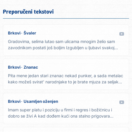
Preporučeni tekstovi
Brkovi
Švaler
Gradovima, selima lutao sam ulicama mnogim želio sam
zavodnikom postati još boljim Izgubljen u ljubavi svakoj
ženi...
Brkovi
Znanac
Pita mene jedan stari znanac nekad punker, a sada metalac
kako možeš svirat' narodnjake to je brate mjuza za seljake
A...
Brkovi
Usamljen oženjen
Imam super platu i poziciju u firmi i regres i božićnicu i
dobro se živi A kad dođem kući ona stalno prigovara
samo...