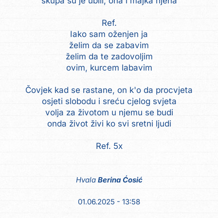
skupa su je ubili, ona i majka njena
Ref.
Iako sam oženjen ja
želim da se zabavim
želim da te zadovoljim
ovim, kurcem labavim
Čovjek kad se rastane, on k'o da procvjeta
osjeti slobodu i sreću cjelog svjeta
volja za životom u njemu se budi
onda život živi ko svi sretni ljudi
Ref. 5x
Hvala
Berina Ćosić
01.06.2025 - 13:58