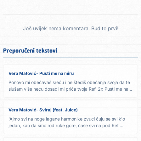
Još uvijek nema komentara. Budite prvi!
Preporučeni tekstovi
Vera Matović
Pusti me na miru
Ponovo mi obećavaš sreću i ne štediš obećanja svoja da te
slušam više neću dosadi mi priča tvoja Ref. 2x Pusti me na...
Vera Matović
Sviraj (feat. Juice)
'Ajmo svi na noge lagane harmonike zvuci čuju se svi k'o
jedan, kao da smo rod ruke gore, čaše svi na pod Ref.
Opleti,...