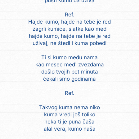
pusti kumu da uživa
Ref.
Hajde kumo, hajde na tebe je red
zagrli kumice, slatke kao med
hajde kumo, hajde na tebe je red
uživaj, ne štedi i kuma pobedi
Ti si kumo među nama
kao mesec međ' zvezdama
došlo tvojih pet minuta
čekali smo godinama
Ref.
Takvog kuma nema niko
kuma vredi još toliko
neka ti je puna čaša
alal vera, kumo naša