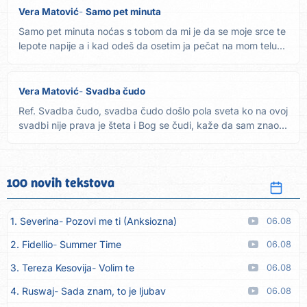
Vera Matović
Samo pet minuta
Samo pet minuta noćas s tobom da mi je da se moje srce te
lepote napije a i kad odeš da osetim ja pečat na mom telu...
Vera Matović
Svadba čudo
Ref. Svadba čudo, svadba čudo došlo pola sveta ko na ovoj
svadbi nije prava je šteta i Bog se čudi, kaže da sam znao...
100 novih tekstova
1. Severina
Pozovi me ti (Anksiozna)
06.08
2. Fidellio
Summer Time
06.08
3. Tereza Kesovija
Volim te
06.08
4. Ruswaj
Sada znam, to je ljubav
06.08