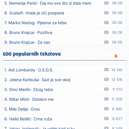
5. Nemanja Panić
Daj mu sve što si dala meni
06.08
6. Gustafi
Imala je oči pospane
06.08
7. Marko Nedug
Pjesma za tebe
06.08
8. Bruno Krajcar
Pozitiva
06.08
9. Bruno Krajcar
Za nas
06.08
10. Tereza Kesovija
Da li ću moći
06.08
100 popularnih tekstova
11. Lidija Bačić
Neka se vino toči (Nazdravlje)
06.08
1. Adi Lombardy
O.S.D.S.
14 146
12. Karin Kuljanić
Nisi zavridel
06.08
2. Jelena Karleuša
Sad je sve okej
12 416
13. Tamara Brusić
Nigdi ni lipo ko doma
06.08
3. Dino Merlin
Zbog tebe
11 513
14. Tamara Brusić
Biž´mo ća
06.08
4. Mitar Mirić
Dotakni me
11 209
15. Rusko Richie
Bila si, bila
06.08
5. Mile Delija
Oras
9 495
16. Rusko Richie
Ti i ja
06.08
6. Halid Bešlić
Crna ruža
8 627
17. Azra Husarkić
Ako treba
06.08
7. Jakov Jozinović
Ja volim kad si tu
8 349