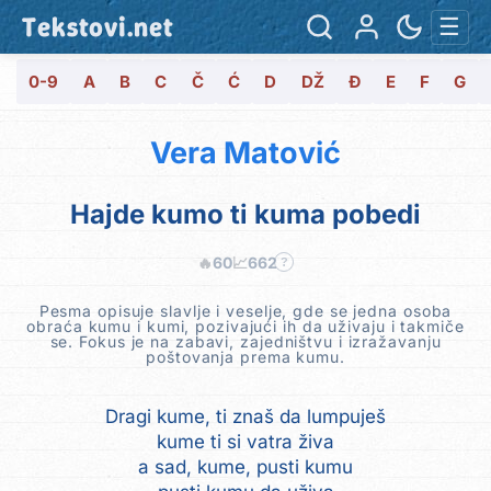
Tekstovi.net
☰
0-9
A
B
C
Č
Ć
D
DŽ
Đ
E
F
G
Vera Matović
Hajde kumo ti kuma pobedi
🔥
60
📈
662
?
Pesma opisuje slavlje i veselje, gde se jedna osoba
obraća kumu i kumi, pozivajući ih da uživaju i takmiče
se. Fokus je na zabavi, zajedništvu i izražavanju
poštovanja prema kumu.
Dragi kume, ti znaš da lumpuješ
kume ti si vatra živa
a sad, kume, pusti kumu