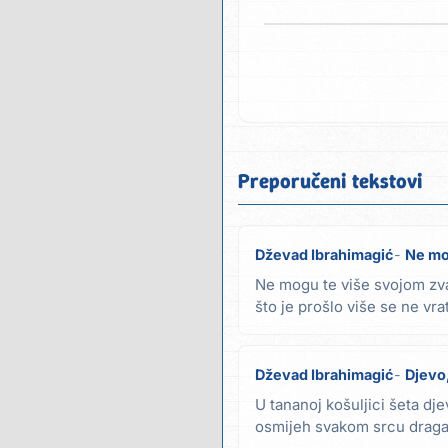
Preporučeni tekstovi
Dževad Ibrahimagić
Ne mo
Ne mogu te više svojom zvat
što je prošlo više se ne vrat
Ref....
Dževad Ibrahimagić
Djevo
U tananoj košuljici šeta dj
osmijeh svakom srcu draga 