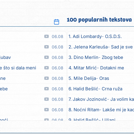
ispiru jad...
100 popularnih tekstova
1. Adi Lombardy
O.S.D.S.
06.08
2. Jelena Karleuša
Sad je sve
06.08
ljubav
3. Dino Merlin
Zbog tebe
06.08
e što si dala meni
4. Mitar Mirić
Dotakni me
06.08
ane
5. Mile Delija
Oras
06.08
tebe
6. Halid Bešlić
Crna ruža
06.08
7. Jakov Jozinović
Ja volim ka
06.08
8. Noćni Ritam
Lakše mi je kad
06.08
moći
9. Halid Bešlić
Ljiljani
06.08
 toči (Nazdravlje)
10. Aleksandra Prijović
Kabab
06.08