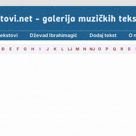
tovi.net - galerija muzičkih tek
tekstovi
Dževad Ibrahimagić
Dodaj tekst
O 
Đ
E
F
G
H
I
J
K
L
LJ
M
N
NJ
O
P
Q
R
S