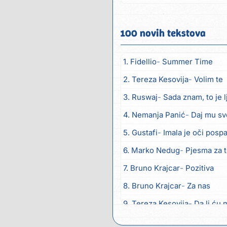
ljepote ti...
100 novih tekstova
1. Fidellio
Summer Time
2. Tereza Kesovija
Volim te
3. Ruswaj
Sada znam, to je 
4. Nemanja Panić
Daj mu sv
5. Gustafi
Imala je oči posp
6. Marko Nedug
Pjesma za 
7. Bruno Krajcar
Pozitiva
8. Bruno Krajcar
Za nas
9. Tereza Kesovija
Da li ću 
10. Lidija Bačić
Neka se vino