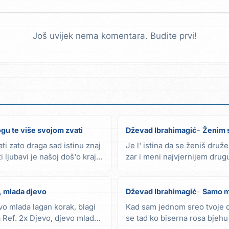
Još uvijek nema komentara. Budite prvi!
gu te više svojom zvati
Dževad Ibrahimagić
Ženim s
i zato draga sad istinu znaj
Je l' istina da se ženiš druž
i ljubavi je našoj doš'o kraj
zar i meni najvjernijem drug
Ref....
, mlada djevo
Dževad Ibrahimagić
Samo m
evo mlada lagan korak, blagi
Kad sam jednom sreo tvoje o
Ref. 2x Djevo, djevo mlada
se tad ko biserna rosa bjehu