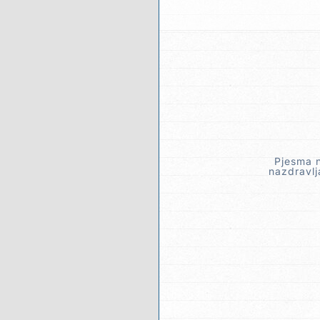
Pjesma n
nazdravlj