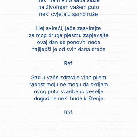
nek' nam vino sada služe
na životnom vašem putu
nek' cvjetaju samo ruže
Hej svirači, jače zasvirajte
za mog druga pjesmu zapjevajte
ovaj dan se ponoviti neće
najljepši je od svih dana sreće
Ref.
Sad u vaše zdravlje vino pijem
radost moju ne mogu da skrijem
ovog puta svadbeno veselje
dogodine nek' bude krštenje
Ref.