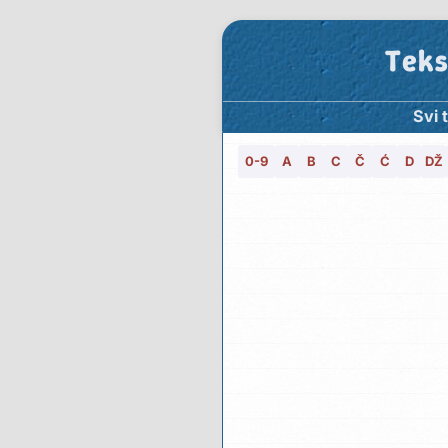
Teks
Svi 
0-9
A
B
C
Č
Ć
D
DŽ