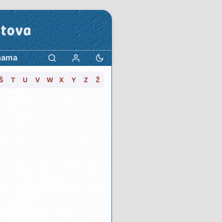
stova
nama
Š
T
U
V
W
X
Y
Z
Ž