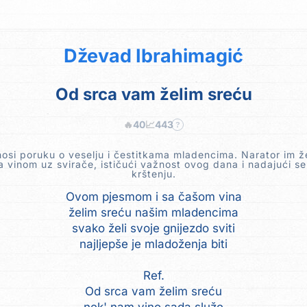
Dževad Ibrahimagić
Od srca vam želim sreću
🔥
40
📈
443
?
osi poruku o veselju i čestitkama mladencima. Narator im že
a vinom uz svirače, ističući važnost ovog dana i nadajući 
krštenju.
Ovom pjesmom i sa čašom vina
želim sreću našim mladencima
svako želi svoje gnijezdo sviti
najljepše je mladoženja biti
Ref.
Od srca vam želim sreću