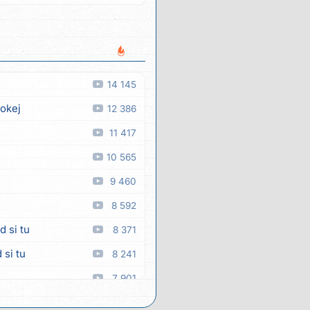
14 145
 okej
12 386
11 417
10 565
9 460
8 592
d si tu
8 371
 si tu
8 241
7 901
a
7 890