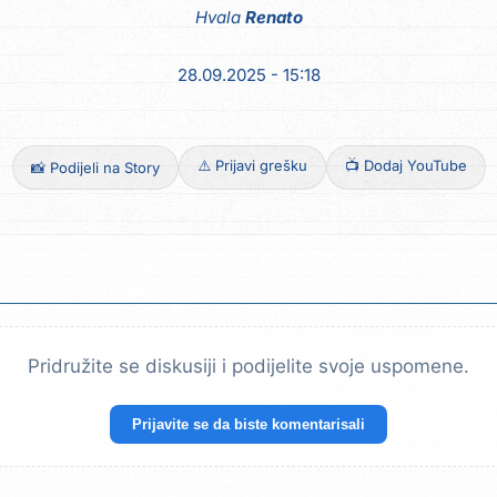
Hvala
Renato
28.09.2025 - 15:18
⚠️ Prijavi grešku
📺 Dodaj YouTube
📸 Podijeli na Story
Pridružite se diskusiji i podijelite svoje uspomene.
Prijavite se da biste komentarisali