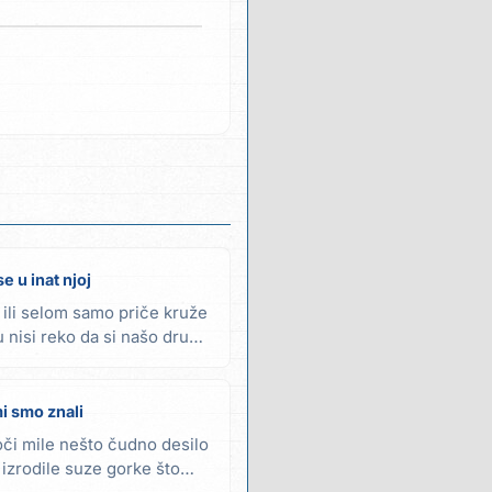
e u inat njoj
e ili selom samo priče kruže
u nisi reko da si našo drugu
i smo znali
či mile nešto čudno desilo
 izrodile suze gorke što