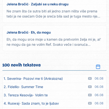
Jelena Bročić
Zaljubi se u neku drugu
Ne znam šta će sutra biti ali jedno znam ništa više prema
tebi ja ne osećam Gde je sreća bila sad je tuga mesto nje
ne...
Jelena Bročić
Eh, da mogu
Eh, da mogu srce moje u kamen da pretvorim želja mi je, al'
ne mogu da ga ne volim Ref. Svako veče i svanuća
provodim...
100 novih tekstova
1. Severina
Pozovi me ti (Anksiozna)
06.08
2. Fidellio
Summer Time
06.08
3. Tereza Kesovija
Volim te
06.08
4. Ruswaj
Sada znam, to je ljubav
06.08