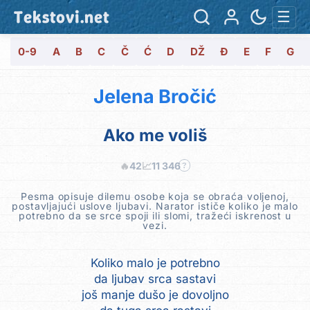
Tekstovi.net
☰
0-9
A
B
C
Č
Ć
D
DŽ
Đ
E
F
G
Jelena Bročić
Ako me voliš
🔥
42
📈
11 346
?
Pesma opisuje dilemu osobe koja se obraća voljenoj,
postavljajući uslove ljubavi. Narator ističe koliko je malo
potrebno da se srce spoji ili slomi, tražeći iskrenost u
vezi.
Koliko malo je potrebno
da ljubav srca sastavi
još manje dušo je dovoljno