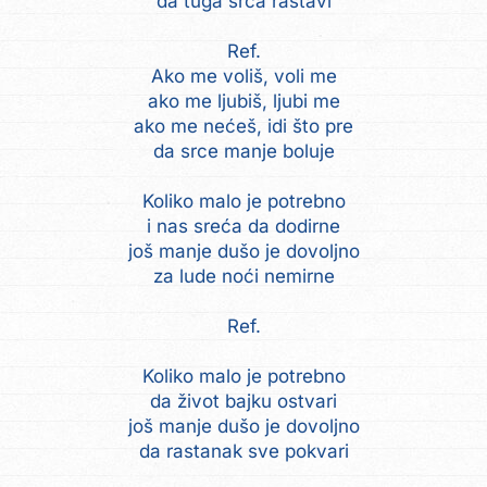
da tuga srca rastavi
Ref.
Ako me voliš, voli me
ako me ljubiš, ljubi me
ako me nećeš, idi što pre
da srce manje boluje
Koliko malo je potrebno
i nas sreća da dodirne
još manje dušo je dovoljno
za lude noći nemirne
Ref.
Koliko malo je potrebno
da život bajku ostvari
još manje dušo je dovoljno
da rastanak sve pokvari