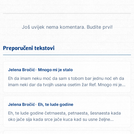
Još uvijek nema komentara. Budite prvi!
Preporučeni tekstovi
Jelena Bročić
Mnogo mi je stalo
Eh da imam neku moć da sam s tobom bar jednu noć eh da
imam neki dar da tvojih usana osetim žar Ref. Mnogo mi je
stalo...
Jelena Bročić
Eh, te lude godine
Eh, te lude godine četrnaesta, petnaesta, šesnaesta kada
oko jače sija kada srce jače kuca kad su usne željne
poljupca...