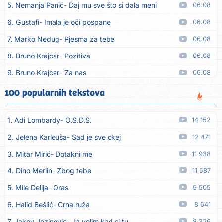
5. Nemanja Panić
Daj mu sve što si dala meni
06.08
6. Gustafi
Imala je oči pospane
06.08
7. Marko Nedug
Pjesma za tebe
06.08
8. Bruno Krajcar
Pozitiva
06.08
9. Bruno Krajcar
Za nas
06.08
10. Tereza Kesovija
Da li ću moći
06.08
100 popularnih tekstova
11. Lidija Bačić
Neka se vino toči (Nazdravlje)
06.08
1. Adi Lombardy
O.S.D.S.
14 152
12. Karin Kuljanić
Nisi zavridel
06.08
2. Jelena Karleuša
Sad je sve okej
12 471
13. Tamara Brusić
Nigdi ni lipo ko doma
06.08
3. Mitar Mirić
Dotakni me
11 938
14. Tamara Brusić
Biž´mo ća
06.08
4. Dino Merlin
Zbog tebe
11 587
15. Rusko Richie
Bila si, bila
06.08
5. Mile Delija
Oras
9 505
16. Rusko Richie
Ti i ja
06.08
6. Halid Bešlić
Crna ruža
8 641
17. Azra Husarkić
Ako treba
06.08
7. Jakov Jozinović
Ja volim kad si tu
8 326