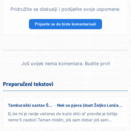
Pridružite se diskusiji i podijelite svoje uspomene.
Prijavite se da biste komentarisali
Još uvijek nema komentara. Budite prvi!
Preporučeni tekstovi
Tamburaški sastav Šokci
Nek se pjeva (duet Željko Lončarić Zec)
Ej da mi je ranije večeras do kuće stići al' previše je birtija
nemo'š zaobići Taman mislim, još sam dobar još sam...