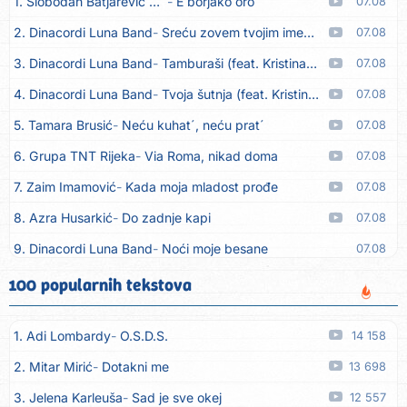
1. Slobodan Batjarević Čobe
E borjako oro
07.08
2. Dinacordi Luna Band
Sreću zovem tvojim imenom (feat. Kristina Smetko)
07.08
3. Dinacordi Luna Band
Tamburaši (feat. Kristina Smetko)
07.08
4. Dinacordi Luna Band
Tvoja šutnja (feat. Kristina Smetko)
07.08
5. Tamara Brusić
Neću kuhat´, neću prat´
07.08
6. Grupa TNT Rijeka
Via Roma, nikad doma
07.08
7. Zaim Imamović
Kada moja mladost prođe
07.08
8. Azra Husarkić
Do zadnje kapi
07.08
9. Dinacordi Luna Band
Noći moje besane
07.08
10. Pet za 5
Pozdravi mi Stubicu
07.08
100 popularnih tekstova
11. Dinacordi Luna Band
Anđeo moj
07.08
1. Adi Lombardy
O.S.D.S.
14 158
12. Vesna Kartuš
Vrati se
07.08
2. Mitar Mirić
Dotakni me
13 698
13. Severina
Pozovi me ti (Anksiozna)
06.08
3. Jelena Karleuša
Sad je sve okej
12 557
14. Fidellio
Summer Time
06.08