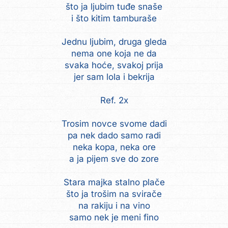
što ja ljubim tuđe snaše
i što kitim tamburaše
Jednu ljubim, druga gleda
nema one koja ne da
svaka hoće, svakoj prija
jer sam lola i bekrija
Ref. 2x
Trosim novce svome dadi
pa nek dado samo radi
neka kopa, neka ore
a ja pijem sve do zore
Stara majka stalno plače
što ja trošim na svirače
na rakiju i na vino
samo nek je meni fino