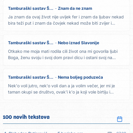
Tamburaški sastav Šokci
Znam da ne znam
Ja znam da ovaj život nije uvijek fer i znam da ljubav nekad
bira teži put i znam da čovjek nekad može biti zvijer i...
Tamburaški sastav Šokci
Nebo iznad Slavonije
Otkako me moja mati rodila cili život ona mi govorila ljubi
Boga, ženu svoju i svoj dom pravi dicu i ostani svoj na...
Tamburaški sastav Šokci
Nema boljeg poduzeća
Nek'o voli jutro, nek'o voli dan a ja volim večer, jer mi je
taman okupi se društvo, ovak'i k'o ja koji vole birtiju i...
100 novih tekstova