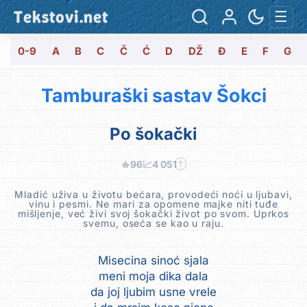
Tekstovi.net
☰
0-9
A
B
C
Č
Ć
D
DŽ
Đ
E
F
G
Tamburaški sastav Šokci
Po šokački
🔥
96
📈
4 051
?
Mladić uživa u životu bećara, provodeći noći u ljubavi,
vinu i pesmi. Ne mari za opomene majke niti tuđe
mišljenje, već živi svoj šokački život po svom. Uprkos
svemu, oseća se kao u raju.
Misecina sinoć sjala
meni moja dika dala
da joj ljubim usne vrele