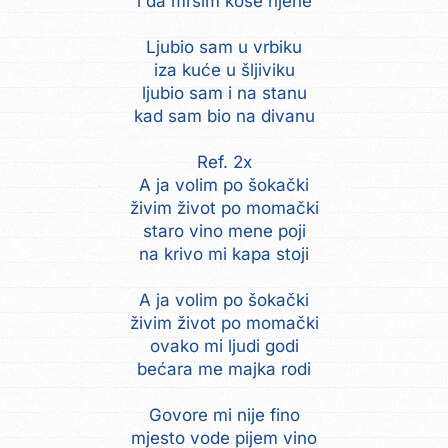
i da mrsim kose njene
Ljubio sam u vrbiku
iza kuće u šljiviku
ljubio sam i na stanu
kad sam bio na divanu
Ref. 2x
A ja volim po šokački
živim život po momački
staro vino mene poji
na krivo mi kapa stoji
A ja volim po šokački
živim život po momački
ovako mi ljudi godi
bećara me majka rodi
Govore mi nije fino
mjesto vode pijem vino