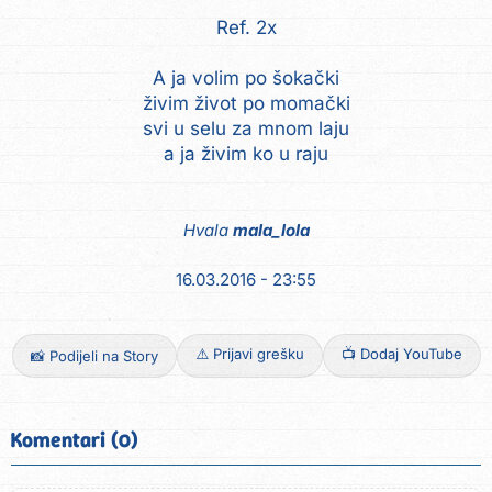
Ref. 2x
A ja volim po šokački
živim život po momački
svi u selu za mnom laju
a ja živim ko u raju
Hvala
mala_lola
16.03.2016 - 23:55
⚠️ Prijavi grešku
📺 Dodaj YouTube
📸 Podijeli na Story
Komentari (0)