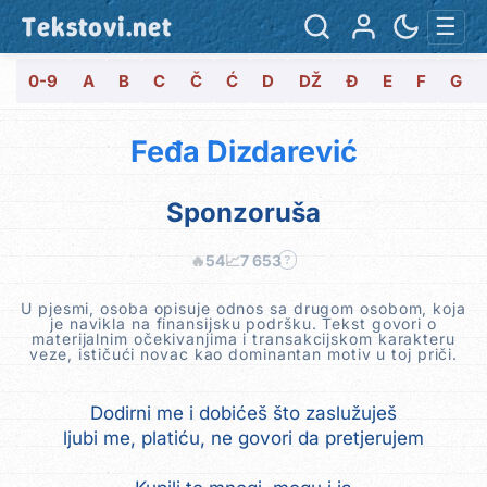
Tekstovi.net
☰
0-9
A
B
C
Č
Ć
D
DŽ
Đ
E
F
G
Feđa Dizdarević
Sponzoruša
🔥
54
📈
7 653
?
U pjesmi, osoba opisuje odnos sa drugom osobom, koja
je navikla na finansijsku podršku. Tekst govori o
materijalnim očekivanjima i transakcijskom karakteru
veze, ističući novac kao dominantan motiv u toj priči.
Dodirni me i dobićeš što zaslužuješ
ljubi me, platiću, ne govori da pretjerujem