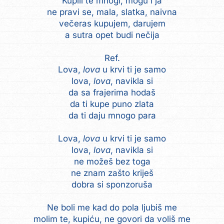
Kupili te mnogi, mogu i ja
ne pravi se, mala, slatka, naivna
večeras kupujem, darujem
a sutra opet budi nečija
Ref.
Lova,
lova
u krvi ti je samo
lova,
lova
, navikla si
da sa frajerima hodaš
da ti kupe puno zlata
da ti daju mnogo para
Lova,
lova
u krvi ti je samo
lova,
lova
, navikla si
ne možeš bez toga
ne znam zašto kriješ
dobra si sponzoruša
Ne boli me kad do pola ljubiš me
molim te, kupiću, ne govori da voliš me