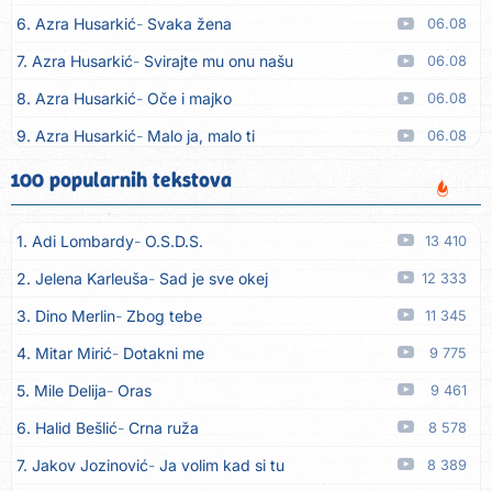
6. Azra Husarkić
Svaka žena
06.08
7. Azra Husarkić
Svirajte mu onu našu
06.08
8. Azra Husarkić
Oče i majko
06.08
9. Azra Husarkić
Malo ja, malo ti
06.08
10. Alen Hasanović
Fanatik
05.08
100 popularnih tekstova
11. Husnija Mešaljić - Hule
To je majka tvoja
05.08
1. Adi Lombardy
O.S.D.S.
13 410
12. In Vivo
Brunello
05.08
2. Jelena Karleuša
Sad je sve okej
12 333
13. Senad Nikočević Niki
Plavljani i Gusinjani
05.08
3. Dino Merlin
Zbog tebe
11 345
14. Emir Brunčević
Buket cveća
05.08
4. Mitar Mirić
Dotakni me
9 775
15. Emir Brunčević
Ali, Ali
05.08
5. Mile Delija
Oras
9 461
16. Darko Lazić
Pismo 2
05.08
6. Halid Bešlić
Crna ruža
8 578
17. Darko Lazić
Problem u najavi
05.08
7. Jakov Jozinović
Ja volim kad si tu
8 389
18. Aleksandra Đuranović
Kao zver
05.08