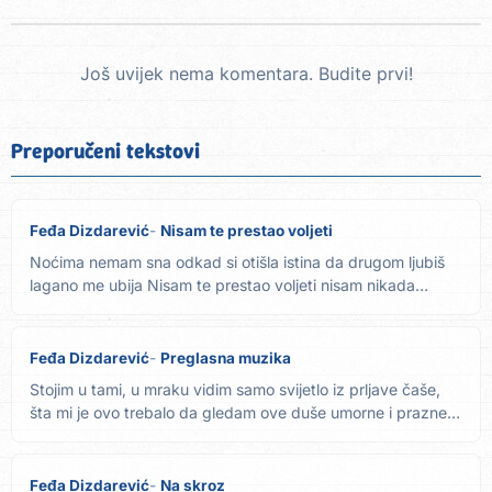
Još uvijek nema komentara. Budite prvi!
Preporučeni tekstovi
Feđa Dizdarević
Nisam te prestao voljeti
Noćima nemam sna odkad si otišla istina da drugom ljubiš
lagano me ubija Nisam te prestao voljeti nisam nikada
suzo...
Feđa Dizdarević
Preglasna muzika
Stojim u tami, u mraku vidim samo svijetlo iz prljave čaše,
šta mi je ovo trebalo da gledam ove duše umorne i prazne
Da...
Feđa Dizdarević
Na skroz