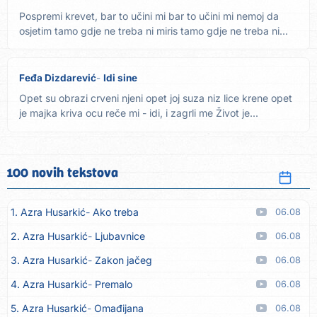
Pospremi krevet, bar to učini mi bar to učini mi nemoj da
osjetim tamo gdje ne treba ni miris tamo gdje ne treba ni...
Feđa Dizdarević
Idi sine
Opet su obrazi crveni njeni opet joj suza niz lice krene opet
je majka kriva ocu reče mi - idi, i zagrli me Život je...
100 novih tekstova
1. Azra Husarkić
Ako treba
06.08
2. Azra Husarkić
Ljubavnice
06.08
3. Azra Husarkić
Zakon jačeg
06.08
4. Azra Husarkić
Premalo
06.08
5. Azra Husarkić
Omađijana
06.08