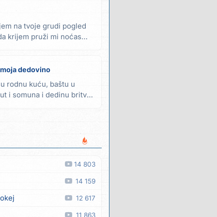
jem na tvoje grudi pogled
da krijem pruži mi noćas
 moja dedovino
ulu rodnu kuću, baštu u
ut i somuna i dedinu britvu
14 803
14 159
 okej
12 617
11 863