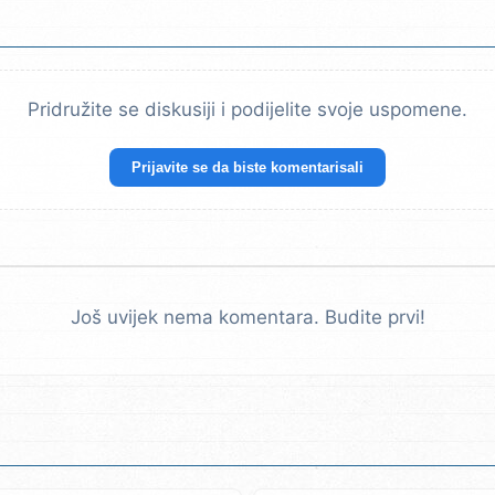
Pridružite se diskusiji i podijelite svoje uspomene.
Prijavite se da biste komentarisali
Još uvijek nema komentara. Budite prvi!