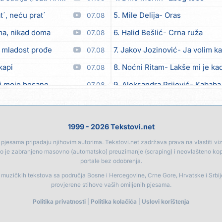
´, neću prat´
5. Mile Delija
Oras
07.08
ma, nikad doma
6. Halid Bešlić
Crna ruža
07.08
 mladost prođe
7. Jakov Jozinović
Ja volim ka
07.08
kapi
8. Noćni Ritam
Lakše mi je kad
07.08
i moje besane
9. Aleksandra Prijović
Kababa
07.08
bicu
10. Halid Bešlić
Ljiljani
07.08
eo moj
11. Aleksandra Prijović
Macho
07.08
1999 - 2026 Tekstovi.net
12. Faraon
Hello Kitty
07.08
jesama pripadaju njihovim autorima. Tekstovi.net zadržava prava na vlastiti vizua
go je zabranjeno masovno (automatsko) preuzimanje (scraping) i neovlašteno ko
Anksiozna)
13. Noćni Ritam
Rekla si mi
06.08
portale bez odobrenja.
14. Vesna Zmijanac
Ovo u gru
06.08
a muzičkih tekstova sa područja Bosne i Hercegovine, Crne Gore, Hrvatske i Srbi
provjerene stihove vaših omiljenih pjesama.
15. Karlo!
Mon amour
06.08
Politika privatnosti
|
Politika kolačića
|
Uslovi korištenja
ljubav
16. Džej Ramadanovski
Ova m
06.08