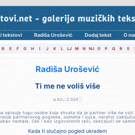
tovi.net - galerija muzičkih tek
i tekstovi
Radiša Urošević
Dodaj tekst
O n
Đ
E
F
G
H
I
J
K
L
LJ
M
N
NJ
O
P
Q
R
S
Radiša Urošević
Ti me ne voliš više
🔥
42
📈
3 304
?
a opisuje tugu osobe koja shvata da je partner više ne voli.
anje partnerovog pogleda, osmeha i suza, narator zaključu
jubav nestala, čak i bez izgovorenih reči, osećajući se sami
Kada ti slučajno pogled ukradem