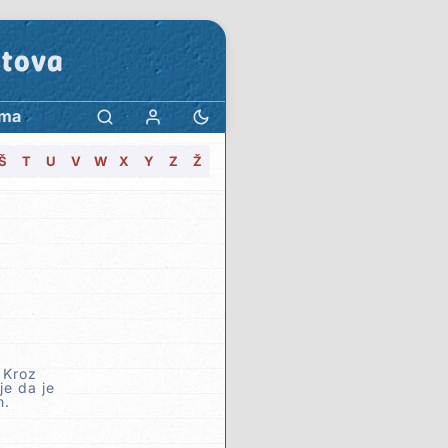
stova
ama
Š
T
U
V
W
X
Y
Z
Ž
 Kroz
je da je
m.