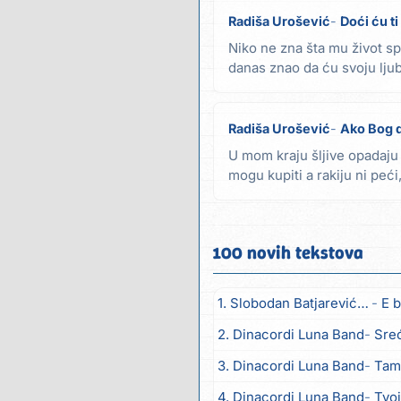
Radiša Urošević
Doći ću t
Niko ne zna šta mu život s
danas znao da ću svoju ljub
nedelju biti...
Radiša Urošević
Ako Bog 
U mom kraju šljive opadaju 
mogu kupiti a rakiju ni peći
sreće...
100 novih tekstova
1. Slobodan Batjarević Čobe
E b
2. Dinacordi Luna Band
Sreću zov
3. Dinacordi Luna Band
Tambur
4. Dinacordi Luna Band
Tvoja š