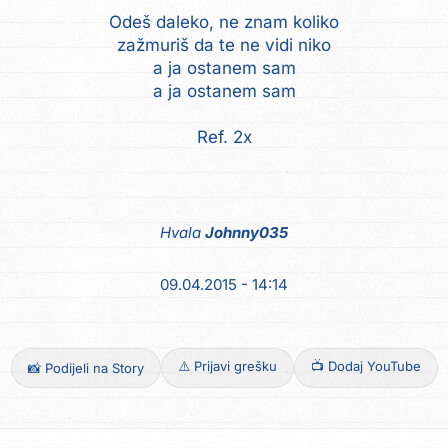
Odeš daleko, ne znam koliko
zažmuriš da te ne vidi niko
a ja ostanem sam
a ja ostanem sam
Ref. 2x
Hvala
Johnny035
09.04.2015 - 14:14
⚠️ Prijavi grešku
📺 Dodaj YouTube
📸 Podijeli na Story