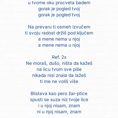
u tvome oku procveta badem
gorak je pogled tvoj
gorak je pogled tvoj
Na prevaru ti osmeh izvučem
ti svoju radost držiš pod ključem
a mene nema u njoj
a mene nema u njoj
Ref. 2x
Ne moraš, dušo, ništa da kažeš
na licu tvom sve piše
nikada nisi znala da lažeš
ti me ne voliš više
Blistava kao pero žar-ptice
spusti se suza niz tvoje lice
i u njoj nisam, znam
ni u njoj nisam, znam