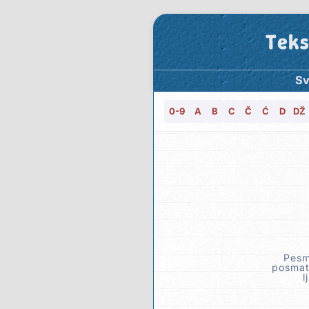
Teks
Sv
0-9
A
B
C
Č
Ć
D
DŽ
Pesm
posmatr
l