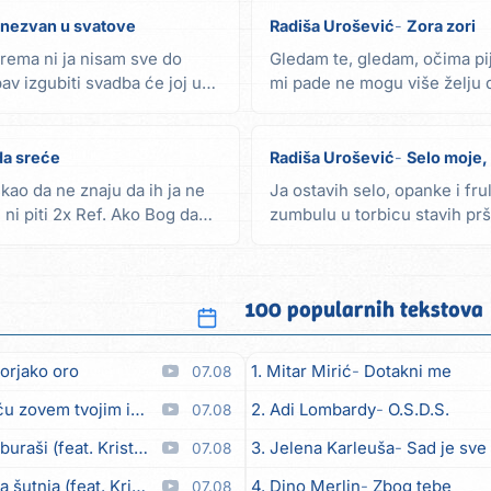
i nezvan u svatove
Radiša Urošević
Zora zori
prema ni ja nisam sve do
Gledam te, gledam, očima pi
av izgubiti svadba će joj u
mi pade ne mogu više želju 
bar malo nade...
da sreće
Radiša Urošević
Selo moje,
kao da ne znaju da ih ja ne
Ja ostavih selo, opanke i fr
, ni piti 2x Ref. Ako Bog da
zumbulu u torbicu stavih prš
sa Soluna...
100 popularnih tekstova
orjako oro
1. Mitar Mirić
Dotakni me
07.08
em tvojim imenom (feat. Kristina Smetko)
2. Adi Lombardy
O.S.D.S.
07.08
aši (feat. Kristina Smetko)
3. Jelena Karleuša
Sad je sve
07.08
utnja (feat. Kristina Smetko)
4. Dino Merlin
Zbog tebe
07.08