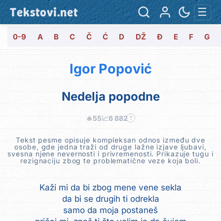
Tekstovi.net
☰
0-9
A
B
C
Č
Ć
D
DŽ
Đ
E
F
G
Igor Popović
Nedelja popodne
🔥
55
📈
6 882
?
Tekst pesme opisuje kompleksan odnos između dve
osobe, gde jedna traži od druge lažne izjave ljubavi,
svesna njene nevernosti i privremenosti. Prikazuje tugu i
rezignaciju zbog te problematične veze koja boli.
Kaži mi da bi zbog mene vene sekla
da bi se drugih ti odrekla
samo da moja postaneš