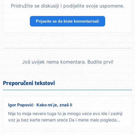
Pridružite se diskusiji i podijelite svoje uspomene.
Prijavite se da biste komentarisali
Još uvijek nema komentara. Budite prvi!
Preporučeni tekstovi
Igor Popović
Kako mi je, znaš li
Nije to moja nevero tuga to je mnogo veće evo ide i zadnji
voz ja bez karte nemam sreće Da i mene malo pogleda
sudbina...