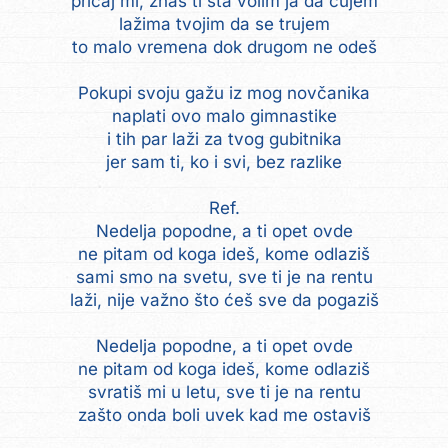
pričaj mi, znaš ti šta volim ja da čujem
lažima tvojim da se trujem
to malo vremena dok drugom ne odeš
Pokupi svoju gažu iz mog novčanika
naplati ovo malo gimnastike
i tih par laži za tvog gubitnika
jer sam ti, ko i svi, bez razlike
Ref.
Nedelja popodne, a ti opet ovde
ne pitam od koga ideš, kome odlaziš
sami smo na svetu, sve ti je na rentu
laži, nije važno što ćeš sve da pogaziš
Nedelja popodne, a ti opet ovde
ne pitam od koga ideš, kome odlaziš
svratiš mi u letu, sve ti je na rentu
zašto onda boli uvek kad me ostaviš