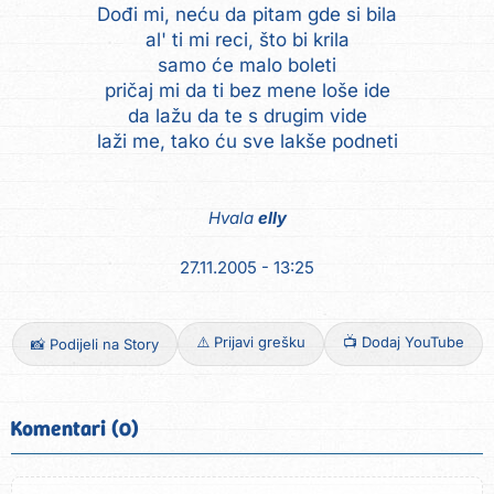
Dođi mi, neću da pitam gde si bila
al' ti mi reci, što bi krila
samo će malo boleti
pričaj mi da ti bez mene loše ide
da lažu da te s drugim vide
laži me, tako ću sve lakše podneti
Hvala
elly
27.11.2005 - 13:25
⚠️ Prijavi grešku
📺 Dodaj YouTube
📸 Podijeli na Story
Komentari (0)