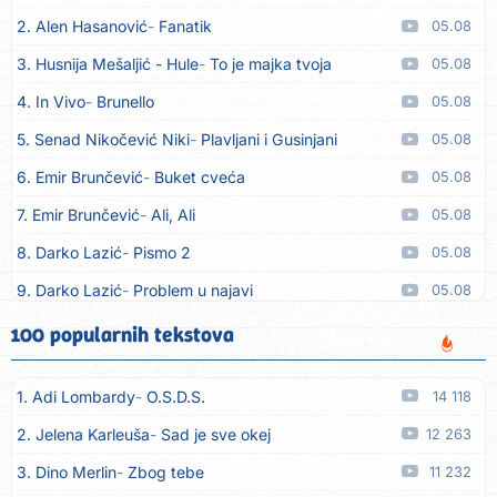
2. Alen Hasanović
Fanatik
05.08
3. Husnija Mešaljić - Hule
To je majka tvoja
05.08
4. In Vivo
Brunello
05.08
5. Senad Nikočević Niki
Plavljani i Gusinjani
05.08
6. Emir Brunčević
Buket cveća
05.08
7. Emir Brunčević
Ali, Ali
05.08
8. Darko Lazić
Pismo 2
05.08
9. Darko Lazić
Problem u najavi
05.08
10. Aleksandra Đuranović
Kao zver
05.08
100 popularnih tekstova
11. Meliha Imširović
Čujem mili
05.08
1. Adi Lombardy
O.S.D.S.
14 118
12. Tereza Kesovija
Prvi cvijet
05.08
2. Jelena Karleuša
Sad je sve okej
12 263
13. Kopito
Ka´ list ol kaduje (Poput lista od kadulje)
05.08
3. Dino Merlin
Zbog tebe
11 232
14. Alen Polić
Rožica črljena
05.08