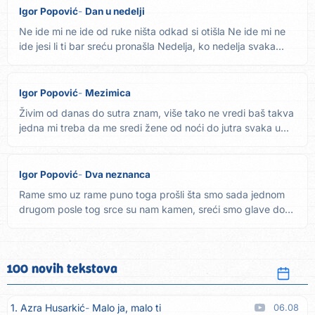
Igor Popović
Dan u nedelji
Ne ide mi ne ide od ruke ništa odkad si otišla Ne ide mi ne
ide jesi li ti bar sreću pronašla Nedelja, ko nedelja svaka...
Igor Popović
Mezimica
Živim od danas do sutra znam, više tako ne vredi baš takva
jedna mi treba da me sredi žene od noći do jutra svaka u...
Igor Popović
Dva neznanca
Rame smo uz rame puno toga prošli šta smo sada jednom
drugom posle tog srce su nam kamen, sreći smo glave došli
to malo...
100 novih tekstova
1. Azra Husarkić
Malo ja, malo ti
06.08