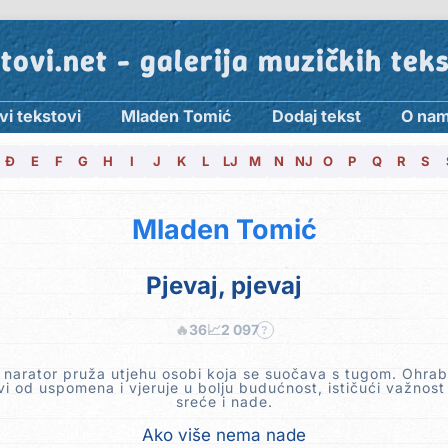
tovi.net - galerija muzičkih tek
vi tekstovi
Mladen Tomić
Dodaj tekst
O na
Đ
E
F
G
H
I
J
K
L
LJ
M
N
NJ
O
P
Q
R
S
Mladen Tomić
Pjevaj, pjevaj
🔥
36
📈
2 097
?
 narator pruža utjehu osobi koja se suočava s tugom. Ohrab
vi od uspomena i vjeruje u bolju budućnost, ističući važnost 
sreće i nade.
Ako više nema nade