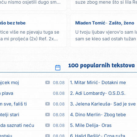
reću nismo osjetili dugo smo
suze zbog mene što si lila Re
ja...
ušo bez tebe
Mladen Tomić
Zašto, ženo
ptice više ne pjevaju tuga se
U tvoju ljubav vjerov'o sam
 mi proljeća (2x) Ref. 2x
sam se kleo sad ostah tužan
sam te, ženo,...
100 popularnih tekstova
ajcek moj
1. Mitar Mirić
Dotakni me
08.08
 plava
2. Adi Lombardy
O.S.D.S.
08.08
 sve, fališ ti
3. Jelena Karleuša
Sad je sve
08.08
telji stari
4. Dino Merlin
Zbog tebe
08.08
da saznati neću
5. Mile Delija
Oras
08.08
estaju
6. Halid Bešlić
Crna ruža
08.08