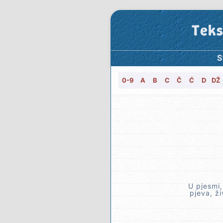
Teks
S
0-9
A
B
C
Č
Ć
D
DŽ
U pjesmi,
pjeva, ži