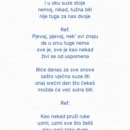
i u oku suze stoje
nemoj, nikad, tužna biti
nije tuga za nas dvoje
Ref.
Pjevaj, pjevaj, nek' svi znaju
da u srcu tuge nema
sve je, sve je kao nekad
živi se od uspomena
Biće danas za sve snove
zašto vječno suze liti
onaj srećni dan što čekaš
možda će već sutra biti
Ref.
Kao nekad pruži ruke
uzmi, uzmi sve što želiš
nisu noći tako duge