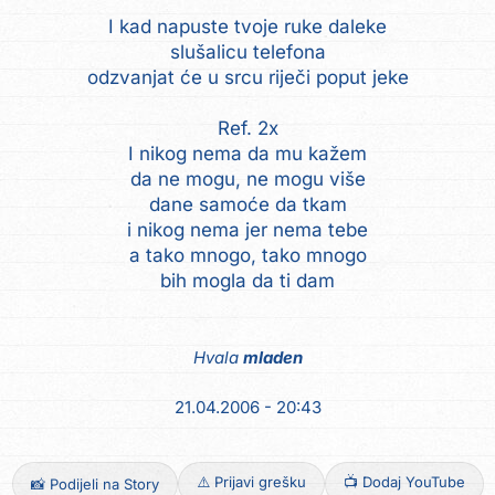
I kad napuste tvoje ruke daleke
slušalicu telefona
odzvanjat će u srcu riječi poput jeke
Ref. 2x
I nikog nema da mu kažem
da ne mogu, ne mogu više
dane samoće da tkam
i nikog nema jer nema tebe
a tako mnogo, tako mnogo
bih mogla da ti dam
Hvala
mladen
21.04.2006 - 20:43
⚠️ Prijavi grešku
📺 Dodaj YouTube
📸 Podijeli na Story