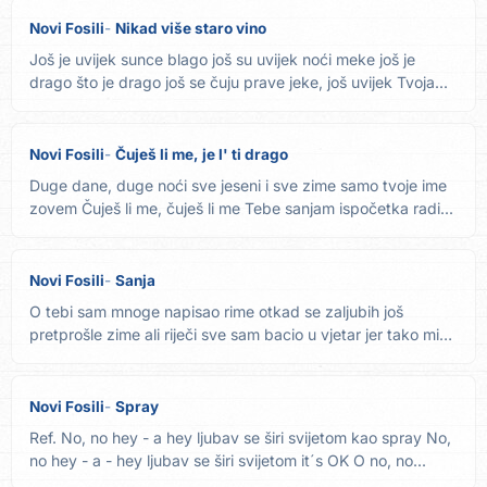
Novi Fosili
Nikad više staro vino
Još je uvijek sunce blago još su uvijek noći meke još je
drago što je drago još se čuju prave jeke, još uvijek Tvoja...
Novi Fosili
Čuješ li me, je l' ti drago
Duge dane, duge noći sve jeseni i sve zime samo tvoje ime
zovem Čuješ li me, čuješ li me Tebe sanjam ispočetka radi...
Novi Fosili
Sanja
O tebi sam mnoge napisao rime otkad se zaljubih još
pretprošle zime ali riječi sve sam bacio u vjetar jer tako mi
je...
Novi Fosili
Spray
Ref. No, no hey - a hey ljubav se širi svijetom kao spray No,
no hey - a - hey ljubav se širi svijetom it´s OK O no, no...