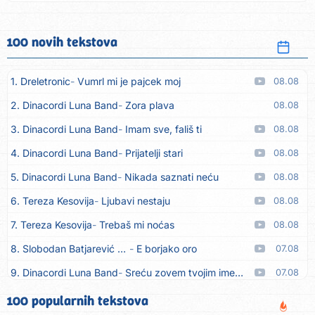
100 novih tekstova
1. Dreletronic
Vumrl mi je pajcek moj
08.08
2. Dinacordi Luna Band
Zora plava
08.08
3. Dinacordi Luna Band
Imam sve, fališ ti
08.08
4. Dinacordi Luna Band
Prijatelji stari
08.08
5. Dinacordi Luna Band
Nikada saznati neću
08.08
6. Tereza Kesovija
Ljubavi nestaju
08.08
7. Tereza Kesovija
Trebaš mi noćas
08.08
8. Slobodan Batjarević Čobe
E borjako oro
07.08
9. Dinacordi Luna Band
Sreću zovem tvojim imenom (feat. Kristina Smetko)
07.08
10. Dinacordi Luna Band
Tamburaši (feat. Kristina Smetko)
07.08
100 popularnih tekstova