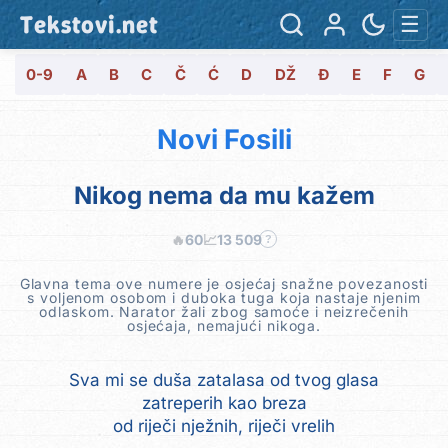
Tekstovi.net
☰
0-9
A
B
C
Č
Ć
D
DŽ
Đ
E
F
G
Novi Fosili
Nikog nema da mu kažem
🔥
60
📈
13 509
?
Glavna tema ove numere je osjećaj snažne povezanosti
s voljenom osobom i duboka tuga koja nastaje njenim
odlaskom. Narator žali zbog samoće i neizrečenih
osjećaja, nemajući nikoga.
Sva mi se duša zatalasa od tvog glasa
zatreperih kao breza
od riječi nježnih, riječi vrelih