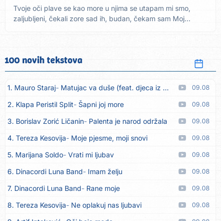
Tvoje oči plave se kao more u njima se utapam mi smo,
zaljubljeni, čekali zore sad ih, budan, čekam sam Moj
život...
100 novih tekstova
1. Mauro Staraj
Matujac va duše (feat. djeca iz Matulja)
09.08
2. Klapa Peristil Split
Šapni joj more
09.08
3. Borislav Zorić Ličanin
Palenta je narod održala
09.08
4. Tereza Kesovija
Moje pjesme, moji snovi
09.08
5. Marijana Soldo
Vrati mi ljubav
09.08
6. Dinacordi Luna Band
Imam želju
09.08
7. Dinacordi Luna Band
Rane moje
09.08
8. Tereza Kesovija
Ne oplakuj nas ljubavi
09.08