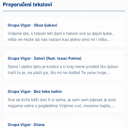
Preporučeni tekstovi
Grupa Vigor
Okus ljubavi
Vrijeme ide, s tobom leti dani s tobom sve su ljepši ljube,
ništa ne može da nas rastavi kao jedno smo mi i ništa
neće...
Grupa Vigor
Satori (feat. Isaac Palma)
Slano i slatko ljeto je kratko a ti kraj mene prođeš tko ljubav
traži tu je, na plaži pa, što mi ne dođeš Te usne tvoje...
Grupa Vigor
Bez tebe ludim
Sve se brže bliži dan ti si sama, ja sam sam pijesak je pod
nogama vatra u pogledima Vrijeme curi, moramo hajde,
hajde,...
Grupa Vigor
Diana