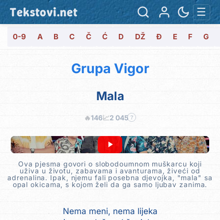
Tekstovi.net
☰
0-9
A
B
C
Č
Ć
D
DŽ
Đ
E
F
G
Grupa Vigor
Mala
🔥
146
📈
2 045
?
Ova pjesma govori o slobodoumnom muškarcu koji
uživa u životu, zabavama i avanturama, živeći od
adrenalina. Ipak, njemu fali posebna djevojka, "mala" sa
opal okicama, s kojom želi da ga samo ljubav zanima.
Nema meni, nema lijeka