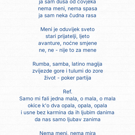
ja sam duša od čovjeka
nema meni, nema spasa
ja sam neka čudna rasa
Meni je oduvijek sveto
stari prijatelji, ljeto
avanture, noćne smjene
ne, ne - nije to za mene
Rumba, samba, latino magija
zvijezde gore i tulumi do zore
život - poker partija
Ref.
Samo mi fali jedna mala, o mala, o mala
okice k'o dva opala, opala, opala
i usne bez karmina da ih ljubim danima
da nas samo ljubav zanima
Nema meni, nema mira