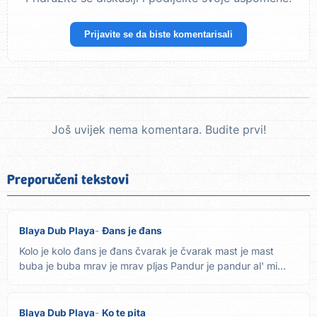
Prijavite se da biste komentarisali
Još uvijek nema komentara. Budite prvi!
Preporučeni tekstovi
Blaya Dub Playa
Đans je đans
Kolo je kolo đans je đans čvarak je čvarak mast je mast
buba je buba mrav je mrav pljas Pandur je pandur al' mi
ništa...
Blaya Dub Playa
Ko te pita