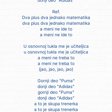
donji deo "Adidas"
Ref.
Dva plus dva jednako matematika
dva plus dva jednako matematika
a meni ne ide to
a meni ne ide to
U osnovnoj tukla me je učiteljica
u osnovnoj tukla me je učiteljica
a meni ne treba to
a meni ne treba to
(jao, jao, jao, jao)
Gornji deo "Puma"
donji deo "Adidas"
gornji deo "Puma"
donji deo "Adidas"
a to je skupa trenerka
a to je skupa trenerka