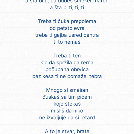
a šta bi ti, da budeš šmeker matori
a šta bi ti, ti, ti
Treba ti čuka pregolema
od petsto evra
treba ti gajba usred centra
ti to nemaš
Treba ti ten
k'o da spržila ga rerna
počupana obrvica
bez kesa ti ne pomaže, tebra
Mnogo si smešan
đuskaš sa tim pićem
koje štekaš
misliš da niko
ne izvaljuje da si retard
A to je stvar, brate