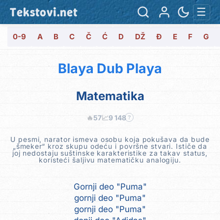
Tekstovi.net
☰
0-9
A
B
C
Č
Ć
D
DŽ
Đ
E
F
G
Blaya Dub Playa
Matematika
🔥
57
📈
9 148
?
U pesmi, narator ismeva osobu koja pokušava da bude
„šmeker“ kroz skupu odeću i površne stvari. Ističe da
joj nedostaju suštinske karakteristike za takav status,
koristeći šaljivu matematičku analogiju.
Gornji deo "Puma"
gornji deo "Puma"
gornji deo "Puma"