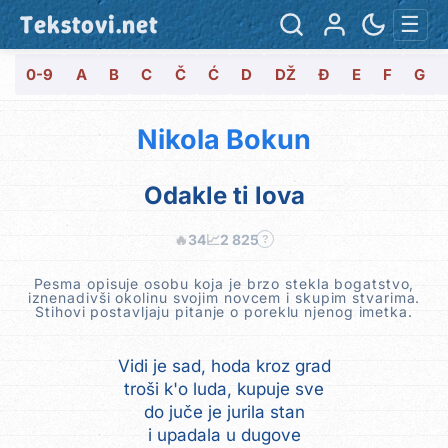
Tekstovi.net
☰
0-9
A
B
C
Č
Ć
D
DŽ
Đ
E
F
G
Nikola Bokun
Odakle ti lova
🔥
34
📈
2 825
?
Pesma opisuje osobu koja je brzo stekla bogatstvo,
iznenadivši okolinu svojim novcem i skupim stvarima.
Stihovi postavljaju pitanje o poreklu njenog imetka.
Vidi je sad, hoda kroz grad
troši k'o luda, kupuje sve
do juče je jurila stan
i upadala u dugove