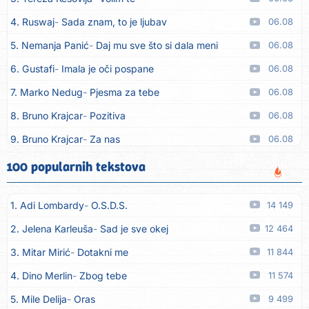
4. Ruswaj
Sada znam, to je ljubav
06.08
5. Nemanja Panić
Daj mu sve što si dala meni
06.08
6. Gustafi
Imala je oči pospane
06.08
7. Marko Nedug
Pjesma za tebe
06.08
8. Bruno Krajcar
Pozitiva
06.08
9. Bruno Krajcar
Za nas
06.08
10. Tereza Kesovija
Da li ću moći
06.08
100 popularnih tekstova
11. Lidija Bačić
Neka se vino toči (Nazdravlje)
06.08
1. Adi Lombardy
O.S.D.S.
14 149
12. Karin Kuljanić
Nisi zavridel
06.08
2. Jelena Karleuša
Sad je sve okej
12 464
13. Tamara Brusić
Nigdi ni lipo ko doma
06.08
3. Mitar Mirić
Dotakni me
11 844
14. Tamara Brusić
Biž´mo ća
06.08
4. Dino Merlin
Zbog tebe
11 574
15. Rusko Richie
Bila si, bila
06.08
5. Mile Delija
Oras
9 499
16. Rusko Richie
Ti i ja
06.08