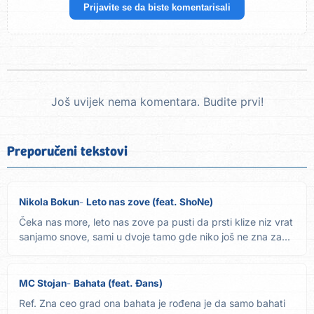
Prijavite se da biste komentarisali
Još uvijek nema komentara. Budite prvi!
Preporučeni tekstovi
Nikola Bokun
Leto nas zove (feat. ShoNe)
Čeka nas more, leto nas zove pa pusti da prsti klize niz vrat
sanjamo snove, sami u dvoje tamo gde niko još ne zna za...
MC Stojan
Bahata (feat. Đans)
Ref. Zna ceo grad ona bahata je rođena je da samo bahati