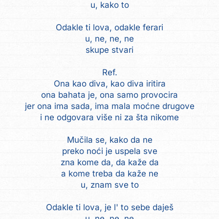
u, kako to
Odakle ti lova, odakle ferari
u, ne, ne, ne
skupe stvari
Ref.
Ona kao diva, kao diva iritira
ona bahata je, ona samo provocira
jer ona ima sada, ima mala moćne drugove
i ne odgovara više ni za šta nikome
Mučila se, kako da ne
preko noći je uspela sve
zna kome da, da kaže da
a kome treba da kaže ne
u, znam sve to
Odakle ti lova, je l' to sebe daješ
u, ne, ne, ne