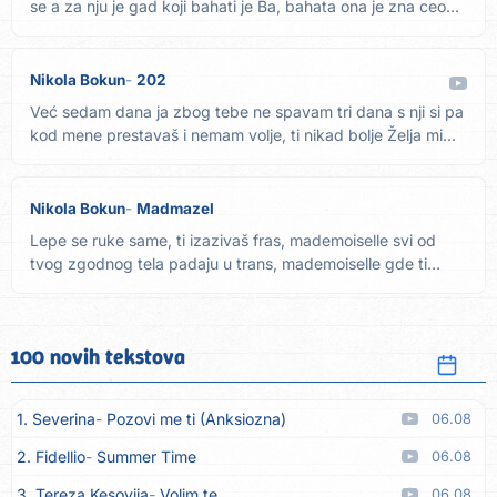
se a za nju je gad koji bahati je Ba, bahata ona je zna ceo...
Nikola Bokun
202
Već sedam dana ja zbog tebe ne spavam tri dana s nji si pa
kod mene prestavaš i nemam volje, ti nikad bolje Želja mi...
Nikola Bokun
Madmazel
Lepe se ruke same, ti izazivaš fras, mademoiselle svi od
tvog zgodnog tela padaju u trans, mademoiselle gde ti
prođeš,...
100 novih tekstova
1. Severina
Pozovi me ti (Anksiozna)
06.08
2. Fidellio
Summer Time
06.08
3. Tereza Kesovija
Volim te
06.08