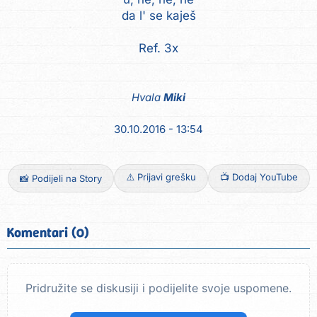
da l' se kaješ
Ref. 3x
Hvala
Miki
30.10.2016 - 13:54
⚠️ Prijavi grešku
📺 Dodaj YouTube
📸 Podijeli na Story
Komentari (0)
Pridružite se diskusiji i podijelite svoje uspomene.