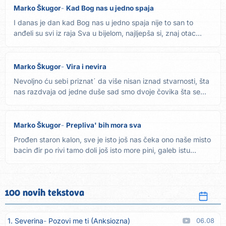
Marko Škugor
Kad Bog nas u jedno spaja
I danas je dan kad Bog nas u jedno spaja nije to san to
anđeli su svi iz raja Sva u bijelom, najljepša si, znaj otac...
Marko Škugor
Vira i nevira
Nevoljno ću sebi priznat´ da više nisan iznad stvarnosti, šta
nas razdvaja od jedne duše sad smo dvoje čovika šta se...
Marko Škugor
Prepliva' bih mora sva
Prođen staron kalon, sve je isto još nas čeka ono naše misto
bacin đir po rivi tamo doli još isto more pini, galeb istu...
100 novih tekstova
1. Severina
Pozovi me ti (Anksiozna)
06.08