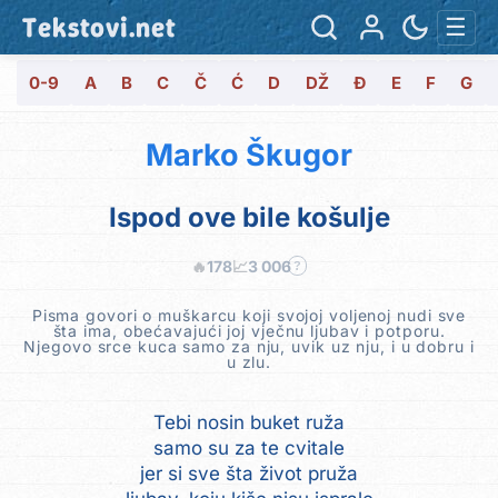
Tekstovi.net
☰
0-9
A
B
C
Č
Ć
D
DŽ
Đ
E
F
G
Marko Škugor
Ispod ove bile košulje
🔥
178
📈
3 006
?
Pisma govori o muškarcu koji svojoj voljenoj nudi sve
šta ima, obećavajući joj vječnu ljubav i potporu.
Njegovo srce kuca samo za nju, uvik uz nju, i u dobru i
u zlu.
Tebi nosin buket ruža
samo su za te cvitale
jer si sve šta život pruža