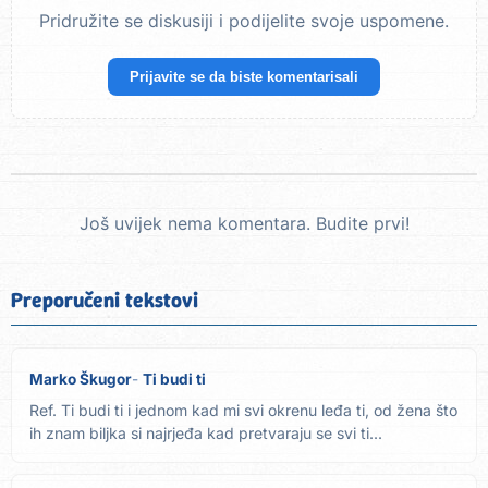
Pridružite se diskusiji i podijelite svoje uspomene.
Prijavite se da biste komentarisali
Još uvijek nema komentara. Budite prvi!
Preporučeni tekstovi
Marko Škugor
Ti budi ti
Ref. Ti budi ti i jednom kad mi svi okrenu leđa ti, od žena što
ih znam biljka si najrjeđa kad pretvaraju se svi ti...