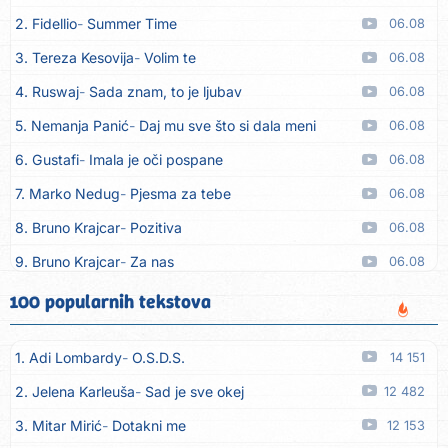
2. Fidellio
Summer Time
06.08
3. Tereza Kesovija
Volim te
06.08
4. Ruswaj
Sada znam, to je ljubav
06.08
5. Nemanja Panić
Daj mu sve što si dala meni
06.08
6. Gustafi
Imala je oči pospane
06.08
7. Marko Nedug
Pjesma za tebe
06.08
8. Bruno Krajcar
Pozitiva
06.08
9. Bruno Krajcar
Za nas
06.08
10. Tereza Kesovija
Da li ću moći
06.08
100 popularnih tekstova
11. Lidija Bačić
Neka se vino toči (Nazdravlje)
06.08
1. Adi Lombardy
O.S.D.S.
14 151
12. Karin Kuljanić
Nisi zavridel
06.08
2. Jelena Karleuša
Sad je sve okej
12 482
13. Tamara Brusić
Nigdi ni lipo ko doma
06.08
3. Mitar Mirić
Dotakni me
12 153
14. Tamara Brusić
Biž´mo ća
06.08