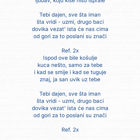
ljubav, koju kiše nisu isprale
Tebi dajen, sve šta iman
šta vridi - uzmi, drugo baci
dovika vezat' ista će nas cima
od gori za to poslani su znači
Ref. 2x
Ispod ove bile košulje
kuca nešto, samo za tebe
i kad se smije i kad se tuguje
znaj, ja san uvik uz tebe
Tebi dajen, sve šta iman
šta vridi - uzmi, drugo baci
dovika vezat' ista će nas cima
od gori za to poslani su znači
Ref. 2x