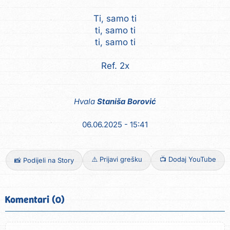
Ti, samo ti
ti, samo ti
ti, samo ti
Ref. 2x
Hvala
Staniša Borović
06.06.2025 - 15:41
⚠️ Prijavi grešku
📺 Dodaj YouTube
📸 Podijeli na Story
Komentari (0)