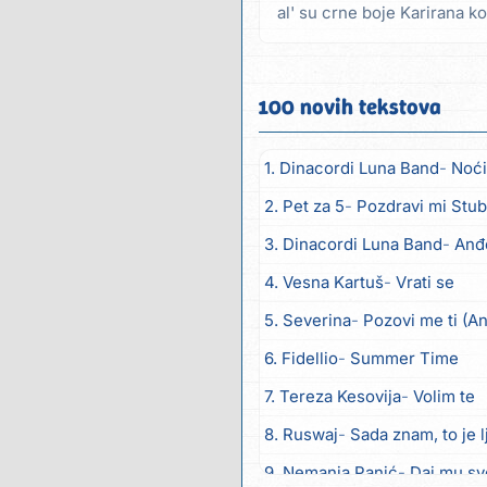
al' su crne boje Karirana ko
sam...
100 novih tekstova
1. Dinacordi Luna Band
Noći
2. Pet za 5
Pozdravi mi Stub
3. Dinacordi Luna Band
Anđ
4. Vesna Kartuš
Vrati se
5. Severina
Pozovi me ti (A
6. Fidellio
Summer Time
7. Tereza Kesovija
Volim te
8. Ruswaj
Sada znam, to je 
9. Nemanja Panić
Daj mu sv