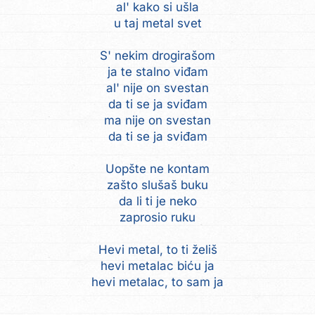
al' kako si ušla
u taj metal svet
S' nekim drogirašom
ja te stalno viđam
al' nije on svestan
da ti se ja sviđam
ma nije on svestan
da ti se ja sviđam
Uopšte ne kontam
zašto slušaš buku
da li ti je neko
zaprosio ruku
Hevi metal, to ti želiš
hevi metalac biću ja
hevi metalac, to sam ja