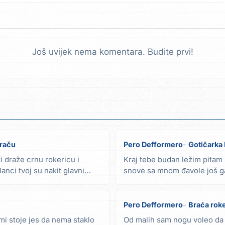
Još uvijek nema komentara. Budite prvi!
iraču
Pero Defformero
Gotičarka I
i draže crnu rokericu i
Kraj tebe budan ležim pitam s
anci tvoj su nakit glavni
snove sa mnom đavole još ga
draga ja sam...
Pero Defformero
Braća roke
mi stoje jes da nema staklo
Od malih sam nogu voleo da 