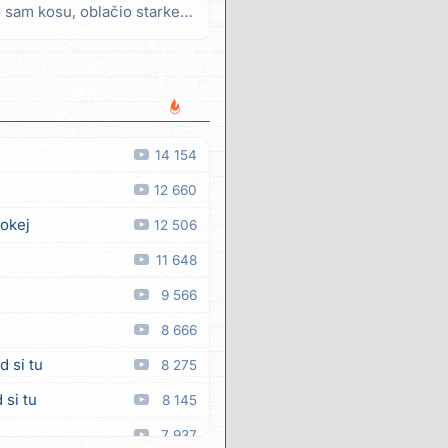
 sam kosu, oblačio starke
14 154
12 660
 okej
12 506
11 648
9 566
8 666
d si tu
8 275
 si tu
8 145
7 937