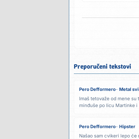
Preporučeni tekstovi
Pero Defformero
Metal sv
Imaš tetovaže od mene su t
minđuše po licu Martinke i l
ništa mi ne...
Pero Defformero
Hipster
Našao sam cvikeri lepo će 