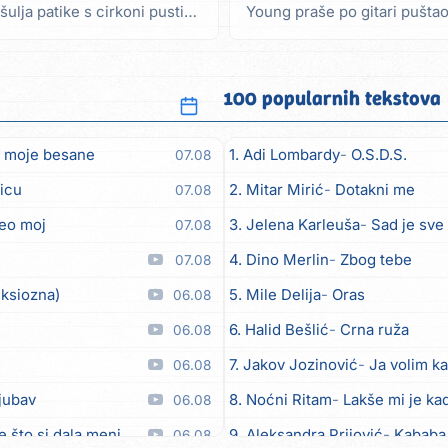
šulja patike s cirkoni pustio
Young praše po gitari puštao
farmerice...
100 popularnih tekstova
 moje besane
1. Adi Lombardy
O.S.D.S.
07.08
icu
2. Mitar Mirić
Dotakni me
07.08
eo moj
3. Jelena Karleuša
Sad je sve
07.08
4. Dino Merlin
Zbog tebe
07.08
nksiozna)
5. Mile Delija
Oras
06.08
6. Halid Bešlić
Crna ruža
06.08
7. Jakov Jozinović
Ja volim ka
06.08
ljubav
8. Noćni Ritam
Lakše mi je kad
06.08
e što si dala meni
9. Aleksandra Prijović
Kababa
06.08