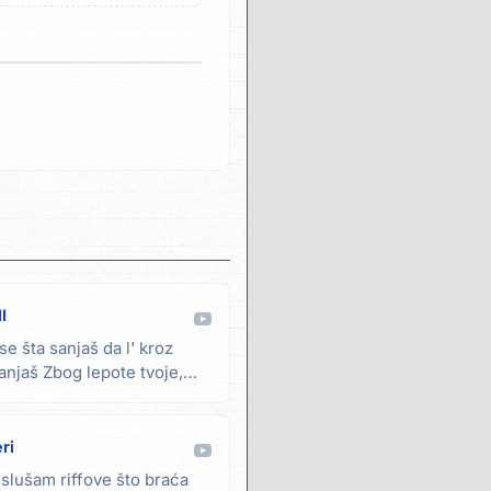
I
e šta sanjaš da l' kroz
njaš Zbog lepote tvoje,
ri
slušam riffove što braća