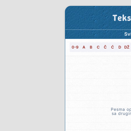
Teks
Sv
0-9
A
B
C
Č
Ć
D
DŽ
Pesma opi
sa drugi