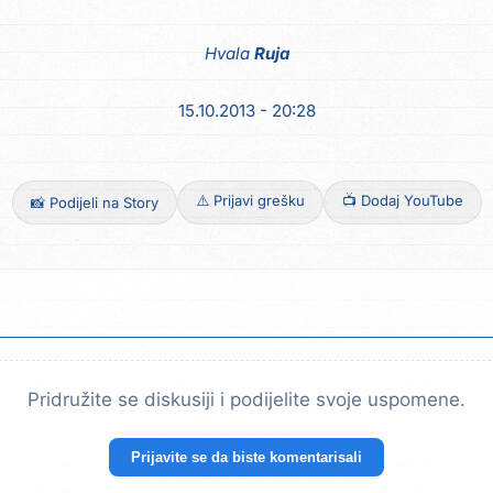
Hvala
Ruja
15.10.2013 - 20:28
⚠️ Prijavi grešku
📺 Dodaj YouTube
📸 Podijeli na Story
Pridružite se diskusiji i podijelite svoje uspomene.
Prijavite se da biste komentarisali