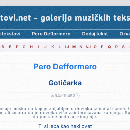
tovi.net - galerija muzičkih tek
i tekstovi
Pero Defformero
Dodaj tekst
O n
Đ
E
F
G
H
I
J
K
L
LJ
M
N
NJ
O
P
Q
R
S
Pero Defformero
Gotičarka
🔥
94
📈
9 452
?
suje muškarca koji je zaljubljen u devojku iz metal scene. 
m, ali smatra da je devojka više zainteresovana za njega. S
da postane metalac zbog nje.
Ti si lepa kao neki cvet