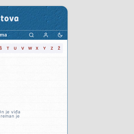
stova
ama
Š
T
U
V
W
X
Y
Z
Ž
On je viđa
preman je