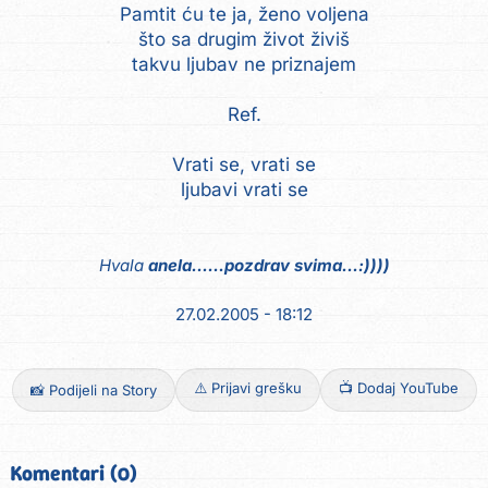
Pamtit ću te ja, ženo voljena
što sa drugim život živiš
takvu ljubav ne priznajem
Ref.
Vrati se, vrati se
ljubavi vrati se
Hvala
anela......pozdrav svima...:))))
27.02.2005 - 18:12
⚠️ Prijavi grešku
📺 Dodaj YouTube
📸 Podijeli na Story
Komentari (0)