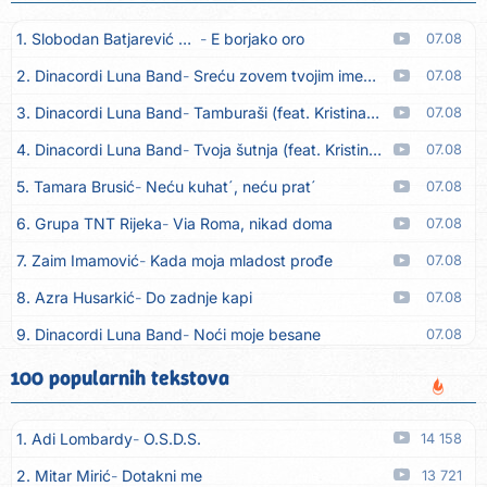
1. Slobodan Batjarević Čobe
E borjako oro
07.08
2. Dinacordi Luna Band
Sreću zovem tvojim imenom (feat. Kristina Smetko)
07.08
3. Dinacordi Luna Band
Tamburaši (feat. Kristina Smetko)
07.08
4. Dinacordi Luna Band
Tvoja šutnja (feat. Kristina Smetko)
07.08
5. Tamara Brusić
Neću kuhat´, neću prat´
07.08
6. Grupa TNT Rijeka
Via Roma, nikad doma
07.08
7. Zaim Imamović
Kada moja mladost prođe
07.08
8. Azra Husarkić
Do zadnje kapi
07.08
9. Dinacordi Luna Band
Noći moje besane
07.08
10. Pet za 5
Pozdravi mi Stubicu
07.08
100 popularnih tekstova
11. Dinacordi Luna Band
Anđeo moj
07.08
1. Adi Lombardy
O.S.D.S.
14 158
12. Vesna Kartuš
Vrati se
07.08
2. Mitar Mirić
Dotakni me
13 721
13. Severina
Pozovi me ti (Anksiozna)
06.08