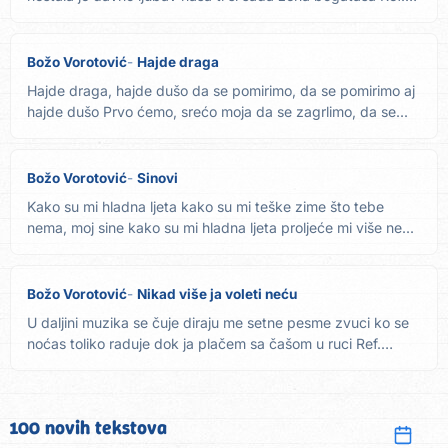
2x...
Božo Vorotović
Hajde draga
Hajde draga, hajde dušo da se pomirimo, da se pomirimo aj
hajde dušo Prvo ćemo, srećo moja da se zagrlimo, da se...
Božo Vorotović
Sinovi
Kako su mi hladna ljeta kako su mi teške zime što tebe
nema, moj sine kako su mi hladna ljeta proljeće mi više ne...
Božo Vorotović
Nikad više ja voleti neću
U daljini muzika se čuje diraju me setne pesme zvuci ko se
noćas toliko raduje dok ja plačem sa čašom u ruci Ref.
Nikad...
100 novih tekstova