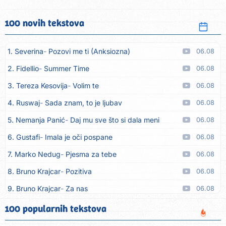
100 novih tekstova
1. Severina
Pozovi me ti (Anksiozna)
06.08
2. Fidellio
Summer Time
06.08
3. Tereza Kesovija
Volim te
06.08
4. Ruswaj
Sada znam, to je ljubav
06.08
5. Nemanja Panić
Daj mu sve što si dala meni
06.08
6. Gustafi
Imala je oči pospane
06.08
7. Marko Nedug
Pjesma za tebe
06.08
8. Bruno Krajcar
Pozitiva
06.08
9. Bruno Krajcar
Za nas
06.08
10. Tereza Kesovija
Da li ću moći
06.08
100 popularnih tekstova
11. Lidija Bačić
Neka se vino toči (Nazdravlje)
06.08