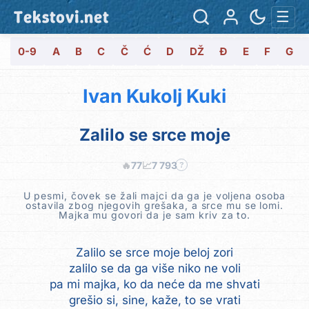
Tekstovi.net
☰
0-9
A
B
C
Č
Ć
D
DŽ
Đ
E
F
G
Ivan Kukolj Kuki
Zalilo se srce moje
🔥
77
📈
7 793
?
U pesmi, čovek se žali majci da ga je voljena osoba
ostavila zbog njegovih grešaka, a srce mu se lomi.
Majka mu govori da je sam kriv za to.
Zalilo se srce moje beloj zori
zalilo se da ga više niko ne voli
pa mi majka, ko da neće da me shvati
grešio si, sine, kaže, to se vrati