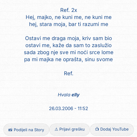
Ref. 2x
Hej, majko, ne kuni me, ne kuni me
hej, stara moja, bar ti razumi me
Ostavi me draga moja, kriv sam bio
ostavi me, kaže da sam to zaslužio
sada zbog nje sve mi noći srce lome
pa mi majka ne oprašta, sinu svome
Ref.
Hvala
elly
26.03.2006 - 11:52
⚠️ Prijavi grešku
📺 Dodaj YouTube
📸 Podijeli na Story