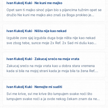
Ivan Kukolj Kuki
Ne kuni me majko
Opet sam ti majko sinoć pijan bio s pijancima tužnim opet se
družio Ne kuni me majko ako znaš za Boga prokleo je
život...
Ivan Kukolj Kuki
Ništa nije kao nekad
Izgubile zore sjaj izgubila duga boje ništa nije kao nekad
sve zbog tebe, sunce moje 2x Ref. 2x Sad mi dušu kao
granu...
Ivan Kukolj Kuki
Zakucaj srećo na moja vrata
Zakucaj srećo na moja vrata kao u dobra stara vremena
kada si bila na mojoj strani kada je moja bila ta žena Ref.
Hoću...
Ivan Kukolj Kuki
Nemojte mi suditi
Svi me krive, svi me krive što lumpujem svake noći što
lumpujem svake noći a ja ovde nekog čekam znam da neće
doći Ref....