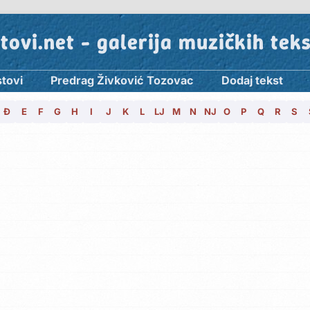
tovi.net - galerija muzičkih tek
stovi
Predrag Živković Tozovac
Dodaj tekst
Đ
E
F
G
H
I
J
K
L
LJ
M
N
NJ
O
P
Q
R
S