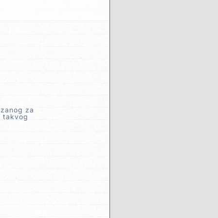
vezanog za
u takvog