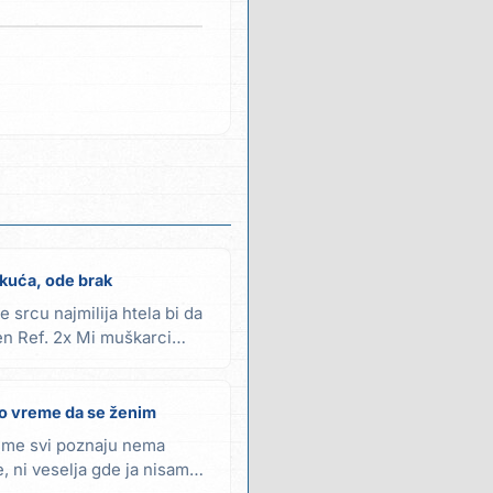
kuća, ode brak
srcu najmilija htela bi da
en Ref. 2x Mi muškarci
o vreme da se ženim
i me svi poznaju nema
, ni veselja gde ja nisam