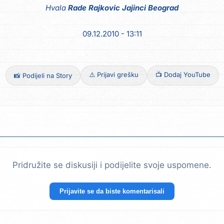
Hvala
Rade Rajkovic Jajinci Beograd
09.12.2010 - 13:11
⚠️ Prijavi grešku
📺 Dodaj YouTube
📸 Podijeli na Story
Pridružite se diskusiji i podijelite svoje uspomene.
Prijavite se da biste komentarisali