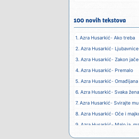
mnogo...
100 novih tekstova
1. Azra Husarkić
Ako treba
2. Azra Husarkić
Ljubavnice
3. Azra Husarkić
Zakon jač
4. Azra Husarkić
Premalo
5. Azra Husarkić
Omađijana
6. Azra Husarkić
Svaka žen
7. Azra Husarkić
Svirajte m
8. Azra Husarkić
Oče i majk
9. Azra Husarkić
Malo ja, ma
10. Alen Hasanović
Fanatik