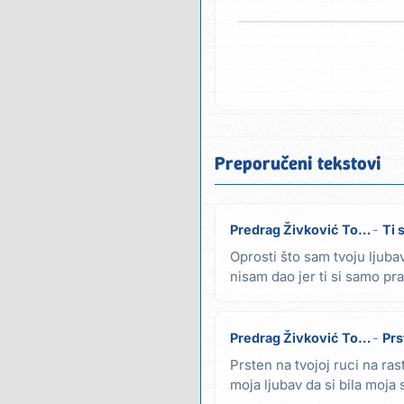
Preporučeni tekstovi
Predrag Živković Tozovac
Ti 
Oprosti što sam tvoju ljubav
nisam dao jer ti si samo pra
volela...
Predrag Živković Tozovac
Prs
Prsten na tvojoj ruci na ras
moja ljubav da si bila moja 