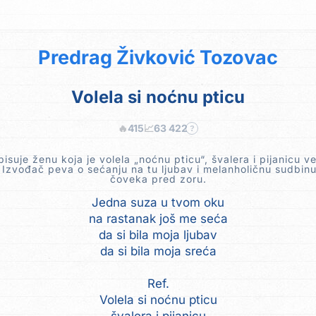
Predrag Živković Tozovac
Volela si noćnu pticu
🔥
415
📈
63 422
?
isuje ženu koja je volela „noćnu pticu“, švalera i pijanicu 
 Izvođač peva o sećanju na tu ljubav i melanholičnu sudbin
čoveka pred zoru.
Jedna suza u tvom oku
na rastanak još me seća
da si bila moja ljubav
da si bila moja sreća
Ref.
Volela si noćnu pticu