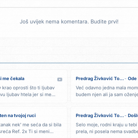
Još uvijek nema komentara. Budite prvi!
si me čekala
Predrag Živković Tozovac
Ode 
 krao oprosti što ti ljubav
Već odavno jedna mala mome 
vu ljubav htela jer si me
budem njen ali ja sam oženj
često znamo...
ten na tvojoj ruci
Predrag Živković Tozovac
Došl
tanak nek' me seća da si bila
Selo moje, rodni kraju u teb
sreća Ref. 2x Ti si meni
prela, ni posela nema svadbe