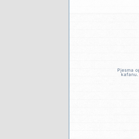
Pjesma op
kafanu.