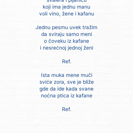
švalera i pijanicu
koji ima jednu manu
voli vino, žene i kafanu
Jednu pesmu uvek tražim
da sviraju samo meni
o čoveku iz kafane
i nesrećnoj jednoj ženi
Ref.
Ista muka mene muči
sviće zora, sve je bliže
gde da ide kada svane
noćna ptica iz kafane
Ref.