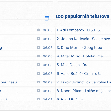
vino pio...
100 popularnih tekstova
1. Adi Lombardy
O.S.D.S.
06.08
2. Jelena Karleuša
Sad je sve
06.08
eg
3. Dino Merlin
Zbog tebe
06.08
4. Mitar Mirić
Dotakni me
06.08
5. Mile Delija
Oras
06.08
a
6. Halid Bešlić
Crna ruža
06.08
u onu našu
7. Jakov Jozinović
Ja volim ka
06.08
o
8. Noćni Ritam
Lakše mi je kad
06.08
lo ti
9. Halid Bešlić
Ljiljani
06.08
10. Aleksandra Prijović
Kabab
05.08