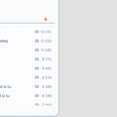
13 410
 okej
12 333
11 345
9 775
9 461
8 578
d si tu
8 389
 si tu
8 289
7 956
a
7 880