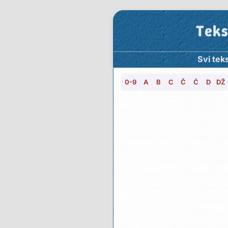
Teks
Svi tek
0-9
A
B
C
Č
Ć
D
DŽ