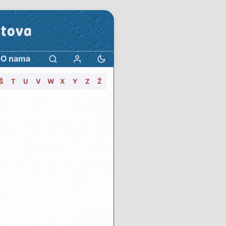
stova
O nama
Š
T
U
V
W
X
Y
Z
Ž